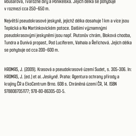
Roušarova, Tvarožné díry a Ponikelská. Jejich délka se pohybuje
v rozmezí cca 250–650 m.
Největší pseudokrasové jeskyně, jejichž délka dosahuje 1 km a více jsou
Teplická a Na Martínkovickém potoce. Dalšími významnými
pseudokrasovými jeskyněmi jsou např. Plutonův chrám, Bloková chodba,
Tundra a Dunivá propast, Pod Luciferem, Valhala a Řeřichová. Jejich délka
se pohybuje od cca 200–600 m.
HROMAS, J. (2009). Krasová a pseudokrasové území Sudet, s. 305-306. In:
HROMAS, J. (ed.) et al.
Jeskyně
. Praha: Agentura ochrany přírody a
krajiny ČR a EkoCentrum Brno. 608 s. Chráněná území ČR, 14. ISBN
9788087051177; 978-80-86305-03-5.