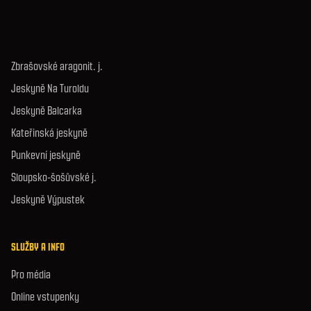
Zbrašovské aragonit. j.
Jeskyně Na Turoldu
Jeskyně Balcarka
Kateřinská jeskyně
Punkevní jeskyně
Sloupsko-šošůvské j.
Jeskyně Výpustek
SLUŽBY A INFO
Pro média
Online vstupenky