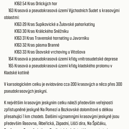
K162 54
Kras Orlických hor
163
Krasová a pseudokrasová území Východních Sudet
s krasovými
oblastmi:
K163 29
Kras Supíkovické a Žulovské pahorkatiny
K163 30
Kras Králického Sněžníku
K163 31
Kras Travenské hornatiny u Javorníku
K163 32
Kras pásma Branné
K163 33
Kras Úsovské vrchoviny u Vitošova
164
Krasová a pseudokrasová území křídy vnitrosudetské deprese
165
Krasová a pseudokrasová území křídy kladského prolomu v
Kladské kotlině
V karsologickém celku je evidováno cca 200 krasových a něco přes 300
pseudokrasových jeskyní.
K největším krasovým jeskyním celku náleží především veřejnosti
zpřístupněné jeskyně Na Pomezí a Bozkovské dolomitové s délkou
přesahující 1 km chodeb. Dalšími významnými krasovými jeskyně jsou
především Rasovna, Albeřická, Západní, Liščí díra, Na Špičáku,