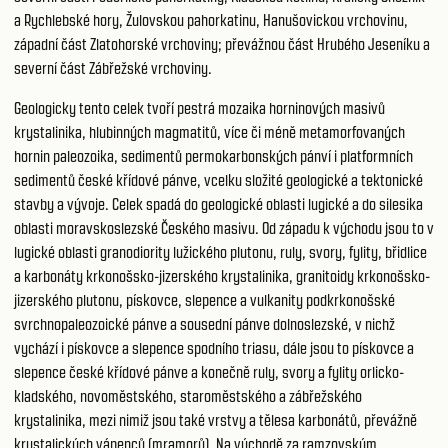
a Rychlebské hory, Žulovskou pahorkatinu, Hanušovickou vrchovinu,
západní část Zlatohorské vrchoviny; převážnou část Hrubého Jeseníku a
severní část Zábřežské vrchoviny.
Geologicky tento celek tvoří pestrá mozaika horninových masivů
krystalinika, hlubinných magmatitů, více či méně metamorfovaných
hornin paleozoika, sedimentů permokarbonských pánví i platformních
sedimentů české křídové pánve, vcelku složité geologické a tektonické
stavby a vývoje. Celek spadá do geologické oblasti lugické a do silesika
oblasti moravskoslezské Českého masivu. Od západu k východu jsou to v
lugické oblasti granodiority lužického plutonu, ruly, svory, fylity, břidlice
a karbonáty krkonošsko-jizerského krystalinika, granitoidy krkonošsko-
jizerského plutonu, pískovce, slepence a vulkanity podkrkonošské
svrchnopaleozoické pánve a sousední pánve dolnoslezské, v nichž
vychází i pískovce a slepence spodního triasu, dále jsou to pískovce a
slepence české křídové pánve a konečně ruly, svory a fylity orlicko-
kladského, novoměstského, staroměstského a zábřežského
krystalinika, mezi nimiž jsou také vrstvy a tělesa karbonátů, převážně
krystalických vápenců (mramorů). Na východě za ramzovským