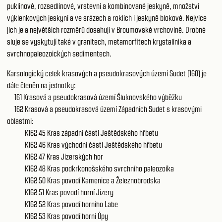
puklinové, rozsedlinové, vrstevní a kombinované jeskyně, množství
výklenkových jeskyní a ve srázech a roklích i jeskyně blokové. Nejvíce
jich je a největších rozměrů dosahují v Broumovské vrchovině. Drobné
sluje se vyskytují také v granitech, metamorfitech krystalinika a
svrchnopaleozoických sedimentech.
Karsologický celek krasových a pseudokrasových území Sudet (160) je
dále členěn na jednotky:
161
Krasová a pseudokrasová území Šluknovského výběžku
162
Krasová a pseudokrasová území Západních Sudet
s krasovými
oblastmi:
K162 45
Kras západní části Ještědského hřbetu
K162 46
Kras východní části Ještědského hřbetu
K162 47
Kras Jizerských hor
K162 48
Kras podkrkonošského svrchního paleozoika
K162 50
Kras povodí Kamenice a Železnobrodska
K162 51
Kras povodí horní Jizery
K162 52
Kras povodí horního Labe
K162 53
Kras povodí horní Úpy