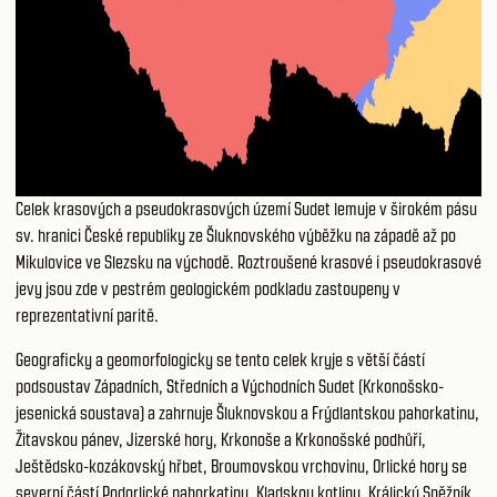
Celek krasových a pseudokrasových území Sudet lemuje v širokém pásu
sv. hranici České republiky ze Šluknovského výběžku na západě až po
Mikulovice ve Slezsku na východě. Roztroušené krasové i pseudokrasové
jevy jsou zde v pestrém geologickém podkladu zastoupeny v
reprezentativní paritě.
Geograficky a geomorfologicky se tento celek kryje s větší částí
podsoustav Západních, Středních a Východních Sudet (Krkonošsko-
jesenická soustava) a zahrnuje Šluknovskou a Frýdlantskou pahorkatinu,
Žitavskou pánev, Jizerské hory, Krkonoše a Krkonošské podhůří,
Ještědsko-kozákovský hřbet, Broumovskou vrchovinu, Orlické hory se
severní částí Podorlické pahorkatiny, Kladskou kotlinu, Králický Sněžník