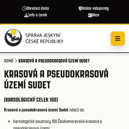
Přejít k hlavnímu obsahu
Otevírací doba
Online vstupenky
Info a ceník
Akce
DOMŮ
KRASOVÁ A PSEUDOKRASOVÁ ÚZEMÍ SUDET
KRASOVÁ A PSEUDOKRASOVÁ
ÚZEMÍ SUDET
(KARSOLOGICKÝ CELEK 160)
Krasová a pseudokrasová území Sudet
náleží do:
karsologické soustavy 100
Českomoravská krasová a
pseudokrasová území