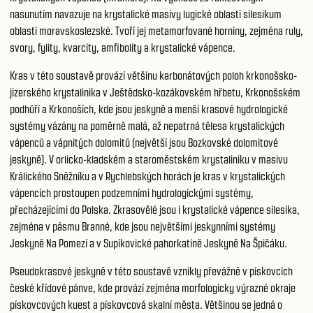
nasunutím navazuje na krystalické masivy lugické oblasti silesikum
oblasti moravskoslezské. Tvoří jej metamorfované horniny, zejména ruly,
svory, fylity, kvarcity, amfibolity a krystalické vápence.
Kras v této soustavě provází většinu karbonátových poloh krkonošsko-
jizerského krystalinika v Ještědsko-kozákovském hřbetu, Krkonošském
podhůří a Krkonoších, kde jsou jeskyně a menší krasové hydrologické
systémy vázány na poměrně malá, až nepatrná tělesa krystalických
vápenců a vápnitých dolomitů (největší jsou Bozkovské dolomitové
jeskyně). V orlicko-kladském a staroměstském krystaliniku v masivu
Králického Sněžníku a v Rychlebských horách je kras v krystalických
vápencích prostoupen podzemními hydrologickými systémy,
přecházejícími do Polska. Zkrasovělé jsou i krystalické vápence silesika,
zejména v pásmu Branné, kde jsou největšími jeskynními systémy
Jeskyně Na Pomezí a v Supíkovické pahorkatině Jeskyně Na Špičáku.
Pseudokrasové jeskyně v této soustavě vznikly převážně v pískovcích
české křídové pánve, kde provází zejména morfologicky výrazné okraje
pískovcových kuest a pískovcová skalní města. Většinou se jedná o