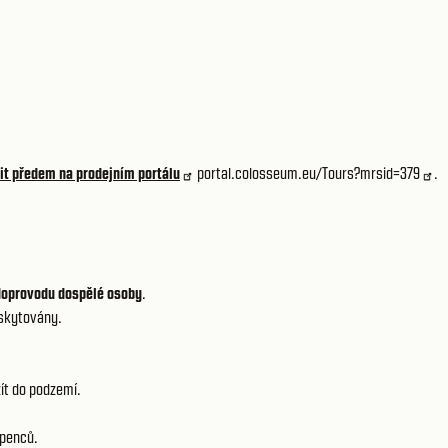
it předem na prodejním portálu
portal.colosseum.eu/Tours?mrsid=379
.
 doprovodu dospělé osoby
.
oskytovány.
ít do podzemí.
ápenců.