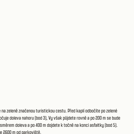
 na zeleně značenou turistickou cestu. Před kaplí odbočíte po zelené
bočuje doleva nahoru (bod 3), Vy však půjdete rovně a po 200 m se bude
í směrem doleva a po 400 m dojdete k točně na konci asfaltky (bod 5).
te 2600 m od parkoviště.