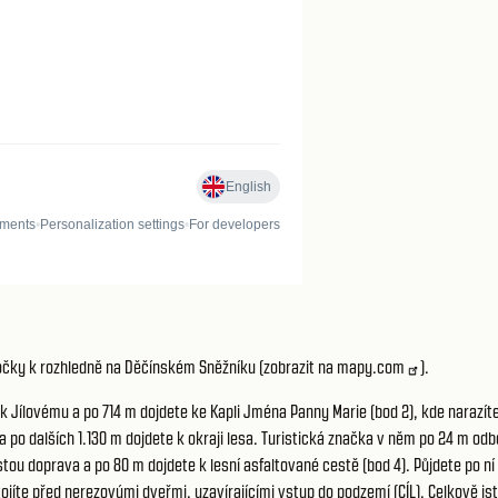
očky k rozhledně na Děčínském Sněžníku (
zobrazit na mapy.com
).
 Jílovému a po 714 m dojdete ke Kapli Jména Panny Marie (bod 2), kde narazíte
 po dalších 1.130 m dojdete k okraji lesa. Turistická značka v něm po 24 m od
tou doprava a po 80 m dojdete k lesní asfaltované cestě (bod 4). Půjdete po n
ojíte před nerezovými dveřmi, uzavírajícími vstup do podzemí (CÍL). Celkově js