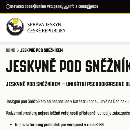
Přejít k hlavnímu obsahu
Otevírací doba
Online vstupenky
Info a ceník
Akce
DOMŮ
JESKYNĚ POD SNĚŽNÍKEM
JESKYNĚ POD SNĚŽNÍ
JESKYNĚ POD SNĚŽNÍKEM – UNIKÁTNÍ PSEUDOKRASOVÉ DU
Jeskyně pod Sněžníkem se nachází se v katastru obce Jílové na Děčínsku,
Podzemní prostory
nejsou běžně veřejnosti přístupné
, vchod je zabezpeče
Nejbližší
termíny prohlídek pro veřejnost v roce 2026
: