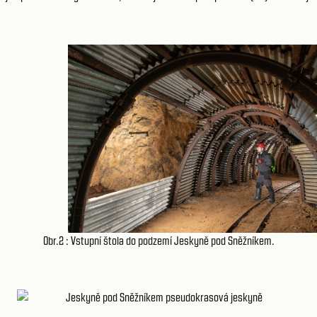
Obr.2 : Vstupní štola do podzemí Jeskyně pod Sněžníkem.