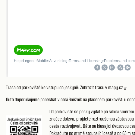
Trasa od parkoviště ke vstupu do jeskyně:
Zobrazit trasu v mapy.cz
Auto doporučujeme ponechat v obci Sněžník na placeném parkovišti u odb
Od parkoviště se pěšky vydáte po silnici směrem k
značce doleva, projdete roztroušenou zástavbou a
cesta rozdvojovat. Dáte se klesající úvozovou ces
Pokračujte po strmě stoupající cestě a po 65 m st