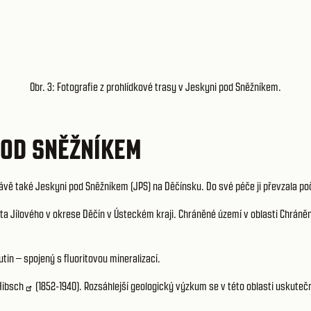
Obr. 3: Fotografie z prohlídkové trasy v Jeskyni pod Sněžníkem.
POD SNĚŽNÍKEM
rávě také Jeskyni pod Sněžníkem (JPS) na Děčínsku. Do své péče ji převzala p
a Jílového v okrese Děčín v Ústeckém kraji. Chráněné území v oblasti Chráněn
n – spojený s fluoritovou mineralizací.
Hibsch
(1852-1940). Rozsáhlejší geologický výzkum se v této oblasti uskutečnil 