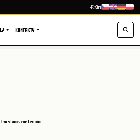
LY
KONTAKTY
edem stanovené termíny
.