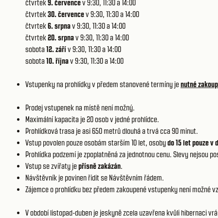
čtvrtek
9. července
v 9:30, 11:30 a 14:00
čtvrtek
30. července
v 9:30, 11:30 a 14:00
čtvrtek
6. srpna
v 9:30, 11:30 a 14:00
čtvrtek
20. srpna
v 9:30, 11:30 a 14:00
sobota
12. září
v 9:30, 11:30 a 14:00
sobota
10. října
v 9:30, 11:30 a 14:00
Vstupenky na prohlídky v předem stanovené termíny je
nutné zakoup
Prodej vstupenek na místě není možný.
Maximální kapacita je 20 osob v jedné prohlídce.
Prohlídková trasa je asi 650 metrů dlouhá a trvá cca 90 minut.
Vstup povolen pouze osobám starším 10 let, osoby
do 15 let pouze v
Prohlídka podzemí je zpoplatněná za jednotnou cenu. Slevy nejsou p
Vstup se zvířaty je
přísně zakázán
.
Návštěvník je povinen řídit se
Návštěvním řádem.
Zájemce o prohlídku bez předem zakoupené vstupenky není možné vz
V období listopad-duben je jeskyně zcela uzavřena kvůli hibernaci vr