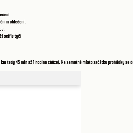
lečení
.
něním oblečení
.
ce.
či selfie tyčí
.
2,6 km tedy 45 min až 1 hodina chůze). Na samotné místo začátku prohlídky s