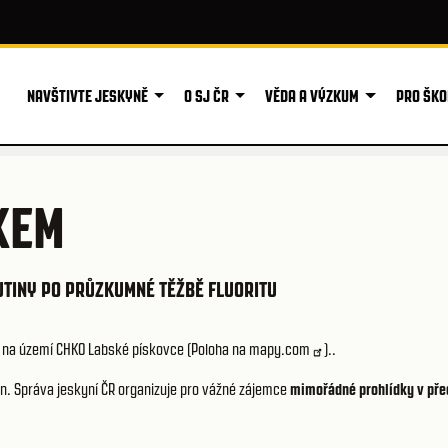
NAVŠTIVTE JESKYNĚ
O SJ ČR
VĚDA A VÝZKUM
PRO ŠKO
KEM
TINY PO PRŮZKUMNÉ TĚŽBĚ FLUORITU
 na území CHKO Labské pískovce (
Poloha na mapy.com
)..
n. Správa jeskyní ČR organizuje pro vážné zájemce
mimořádné prohlídky v př