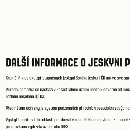
DALŠÍ INFORMACE O JESKYNI 
Kromě 14 klasicky zpřístupněných jeskyní Správa jeskyní ČR má ve své sp
Přírodní památka se nachází v katastrálním území Sněžník severně od měst
rozlohu necelého 0,1 ha.
Předmětem ochrany je systém podzemních přírodních pseudokrasových duti
Výskyt fluoritu v této oblasti publikoval v roce 1906 geolog
Josef Emanuel 
přestávkami vydržela až do roku 1993.