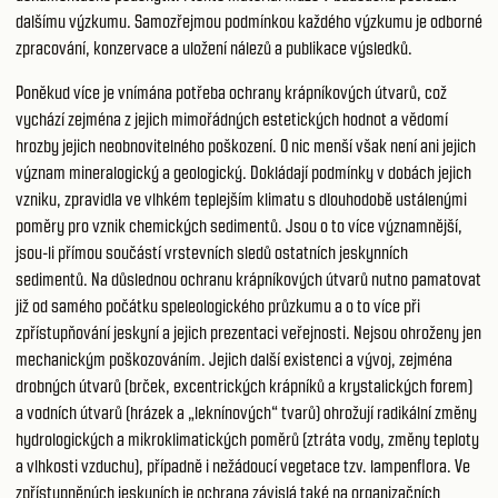
dalšímu výzkumu. Samozřejmou podmínkou každého výzkumu je odborné
zpracování, konzervace a uložení nálezů a publikace výsledků.
Poněkud více je vnímána potřeba ochrany krápníkových útvarů, což
vychází zejména z jejich mimořádných estetických hodnot a vědomí
hrozby jejich neobnovitelného poškození. O nic menší však není ani jejich
význam mineralogický a geologický. Dokládají podmínky v dobách jejich
vzniku, zpravidla ve vlhkém teplejším klimatu s dlouhodobě ustálenými
poměry pro vznik chemických sedimentů. Jsou o to více významnější,
jsou-li přímou součástí vrstevních sledů ostatních jeskynních
sedimentů. Na důslednou ochranu krápníkových útvarů nutno pamatovat
již od samého počátku speleologického průzkumu a o to více při
zpřístupňování jeskyní a jejich prezentaci veřejnosti. Nejsou ohroženy jen
mechanickým poškozováním. Jejich další existenci a vývoj, zejména
drobných útvarů (brček, excentrických krápníků a krystalických forem)
a vodních útvarů (hrázek a „leknínových“ tvarů) ohrožují radikální změny
hydrologických a mikroklimatických poměrů (ztráta vody, změny teploty
a vlhkosti vzduchu), případně i nežádoucí vegetace tzv. lampenflora. Ve
zpřístupněných jeskyních je ochrana závislá také na organizačních