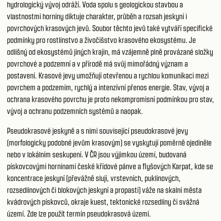
hydrologický vývoj odráží. Voda spolu s geologickou stavbou a
vlastnostmi horniny diktuje charakter, průběh a rozsah jeskyní i
povrchových krasových jevů. Soubor těchto jevů také vytváří specifické
podmínky pro rostlinstvo a živočišstvo krasového ekosystému. Je
odlišný od ekosystémů jiných krajin, má vzájemně plně provázané složky
povrchové a podzemní a v přírodě má svůj mimořádný význam a
postavení. Krasové jevy umožňují otevřenou a rychlou komunikaci mezi
povrchem a podzemím, rychlý a intenzívní přenos energie. Stav, vývoj a
ochrana krasového povrchu je proto nekompromisní podmínkou pro stav,
vývoj a ochranu podzemních systémů a naopak.
Pseudokrasové jeskyně a s nimi související pseudokrasové jevy
(morfologicky podobné jevům krasovým) se vyskytují poměrně ojediněle
nebo v lokálním seskupení. V ČR jsou výjimkou území, budovaná
pískovcovými horninami české křídové pánve a flyšových Karpat, kde se
koncentrace jeskyní (převážně slují, vrstevních, puklinových,
rozsedlinových či blokových jeskyní a propastí) váže na skalní města
kvádrových pískovců, okraje kuest, tektonické rozsedliny či svážná
území. Zde lze použít termín pseudokrasová území.