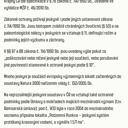
krajiny ČR dle specifikace v § 78 zákona č. 114/1992 Sb., uvedené ve
vyhlášce MŽP č. 46/2010 Sb.
Zákonné ochrany požívají jeskyně i podle jiných ustanovení zákona
č.114/1992 Sb. Jsou biotopem zvláště chráněných živočichů (§ 50) a na
paleontologické nálezy v jeskyních se vztahuje § 11, definující režim a
podmínky jejich výzkumu a záchrany.
V §§ 87 a 88 zákona č. 114/1992 Sb. jsou uvedeny výše pokut za
„poškozování nebo ničení jeskyně nebo její součásti, nebo porušování
jiné povinnosti stanovené k ochraně jeskyní podle § 10“.
Mnoho jeskyní je součástí evropsky významných lokalit začleněných do
soustavy Natura 2000 nařízením vlády č. 132/2005 Sb.
Na nejrozsáhlejší jeskynní soustavu v ČR se vztahují také ochranné
podmínky podle Úmluvy o mokřadech majících mezinárodní význam (tzv.
Ramsarská úmluva): pod č. 1413 byla v roce 2004 do mezinárodního
seznamu připsána lokalita „Podzemní Punkva – jeskynní systém
protékaný krasovými vodami, o výměře 1 571 ha“.