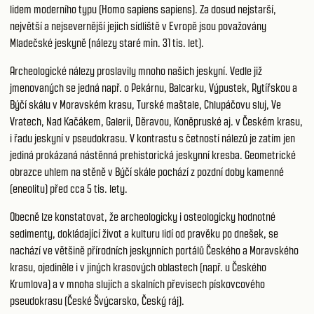
lidem moderního typu (Homo sapiens sapiens). Za dosud nejstarší,
největší a nejsevernější jejich sídliště v Evropě jsou považovány
Mladečské jeskyně (nálezy staré min. 31 tis. let).
Archeologické nálezy proslavily mnoho našich jeskyní. Vedle již
jmenovaných se jedná např. o Pekárnu, Balcarku, Výpustek, Rytířskou a
Býčí skálu v Moravském krasu, Turské maštale, Chlupáčovu sluj, Ve
Vratech, Nad Kačákem, Galerii, Děravou, Koněpruské aj. v Českém krasu,
i řadu jeskyní v pseudokrasu. V kontrastu s četností nálezů je zatím jen
jediná prokázaná nástěnná prehistorická jeskynní kresba. Geometrické
obrazce uhlem na stěně v Býčí skále pochází z pozdní doby kamenné
(eneolitu) před cca 5 tis. lety.
Obecně lze konstatovat, že archeologicky i osteologicky hodnotné
sedimenty, dokládající život a kulturu lidí od pravěku po dnešek, se
nachází ve většině přírodních jeskynních portálů Českého a Moravského
krasu, ojediněle i v jiných krasových oblastech (např. u Českého
Krumlova) a v mnoha slujích a skalních převisech pískovcového
pseudokrasu (České Švýcarsko, Český ráj).