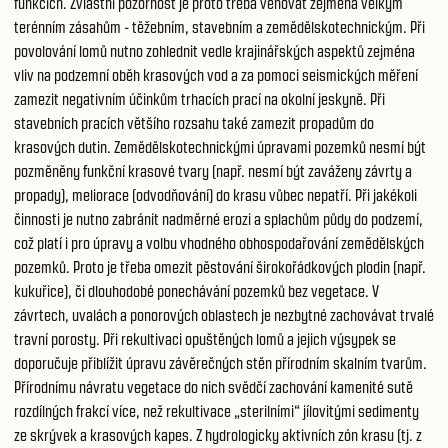
funkcích. Zvláštní pozornost je proto třeba věnovat zejména velkým
terénním zásahům - těžebním, stavebním a zemědělskotechnickým. Při
povolování lomů nutno zohlednit vedle krajinářských aspektů zejména
vliv na podzemní oběh krasových vod a za pomoci seismických měření
zamezit negativním účinkům trhacích prací na okolní jeskyně. Při
stavebních pracích většího rozsahu také zamezit propadům do
krasových dutin. Zemědělskotechnickými úpravami pozemků nesmí být
pozměněny funkční krasové tvary (např. nesmí být zaváženy závrty a
propady), meliorace (odvodňování) do krasu vůbec nepatří. Při jakékoli
činnosti je nutno zabránit nadměrné erozi a splachům půdy do podzemí,
což platí i pro úpravy a volbu vhodného obhospodařování zemědělských
pozemků. Proto je třeba omezit pěstování širokořádkových plodin (např.
kukuřice), či dlouhodobé ponechávání pozemků bez vegetace. V
závrtech, uvalách a ponorových oblastech je nezbytné zachovávat trvalé
travní porosty. Při rekultivaci opuštěných lomů a jejich výsypek se
doporučuje přiblížit úpravu závěrečných stěn přírodním skalním tvarům.
Přírodnímu návratu vegetace do nich svědčí zachování kamenité sutě
rozdílných frakcí více, než rekultivace „sterilními“ jílovitými sedimenty
ze skrývek a krasových kapes. Z hydrologicky aktivních zón krasu (tj. z