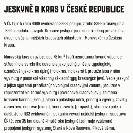
JESKYNĚ A KRAS V ČESKÉ REPUBLICE
V ČR bylo k roku 2009 evidováno 3988 jeskyní, z toho 2366 krasových a
1622 pseudokrasových. Krasové jeskyně jsou soustředěny převážně ve
dvou nejvýznamnějších krasových oblastech – Moravském a Českém
krasu.
2
Moravský kras
o rozloze cca 78 km
tvoří nemetamorfované vápence
středního a svrchního devonu a jako jediný u nás je typologicky
označován jako kras úplný (holokras, holokarst), protože jsou v něm
vyvinuty v podstatě všechny základní typy krasových jevů. Vedle jeskyní
a jejich systémů protékaných volnými krasovými vodami, jsou zde v
reprezentativní formě vyvinuty i povrchové krasové jevy, zejména
krasové kaňony (žleby), slepá a poloslepá údolí, ponory a vývěry, závrty
a závrtové deprese (uvaly), řícené závrty (propasti), škrapová pole a
další. Jeho 1132 evidovaným jeskyním vévodí nejdelší jeskynní soustava
ČR tč. cca 35 km dlouhá Amatérská jeskyně (zahrnuje vzájemně
propojené jeskynní systémy Stará a Nová Rasovna, Piková dáma,