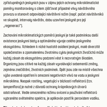
zpřístupněných jeskyních jsou v zájmu jejich ochrany mikroklimatické
poměry monitorovány s cílem zjišťovat případné vlivy návštěvního
provozu a stanovit odpovídající návštěvní režim (např. počet návštěvníků
ve skupině, intervaly návštěv, dobu uzavření jeskyně pro její
„regeneraci“).
Zachování mikroklimatických poměrů jeskyní je také podmínkou další
existence jeskynní bioty a optimálního vývoje celého jeskynního
ekosystému. Vzhledem k nízké hustotě osídlení jeskyní, malé diverzitě
společenstev a zpomalenému životnímu cyklu jeskynních živočichů může
každý zásah do ekosystému podzemí vést k nezvratným škodám.
Organizmy jsou citlivé na každý zásah vyvolávající sebemenší změny,
zejména znečištění, životních podmínek. Opět jsou zde na místě všechna
výše uvedená opatření k omezení negativních vlivů na vodu a jeskynní
mikroklima. Naopak rostliny, vegetující v blízkosti reflektorů (tzv.
lampenflora) je nutné z důvodů ochrany krápníkových útvarů
odstraňovat. Vedle omezeného režimu svícení a používání reflektorů
vybraného světelného spektra, je aplikován postřik peroxidem vodíku.