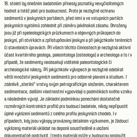
19. století by dnešním badatelům přinesly poznatky nevyčíslitelných
hodnot a totéž platí pro budoucnost. Proto je nezbytné ochranu
sedimentů v jeskynních portálech, před nimi a ve vstupních partiích
jeskynních systémů zohlednit při záměru jakéhokoli zásahu. Ohroženy
jsou již při speleologických průzkumech a objevných průkopech do
jeskyní, při otvírkách a zpřístupňování jeskyní a při jakýchkoliv terénních
či stavebních úpravách. Při všech těchto činnostech je nezbytná aktivní
účast kvartérního geologa, paleontologa (osteologa) a archeologa a to i v
případě, že sedimenty neobsahují viditelné paleontologické či
archeologické nálezy. Při jakýchkoliv výkopech je nezbytné odebírat
větší množství jeskynních sedimentů pro odborné plavení a studium. I
zdánlivě „sterilní“ vrstvy svým petrografickým složením, charakterem
sedimentace, dalšími vlastnostmi vypovídají o podmínkách svého vzniku
a následném vývoji. Je základní podmínkou ponechání dostatečně
rozměrných kontrolních profilů pro budoucí badatele, nikdy nepřipustit
úplné vyklizení sedimentů z celého profilu jeskynních chodeb. I v
případech, kdy jsou výkopy provázeny detailním výzkumem, je žádoucí
vyklizený materiál ukládat na deponii soustředěně a uložení
dokumentačně podchytit. I tento materiál může v budoucnu posloužit