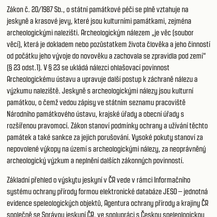
Zákon č. 20/1987 Sb., o státní památkové péči se plně vztahuje na
jeskyně a krasové jevy, které jsou kulturními památkami, zejména
archeologickými nalezišti. Archeologickým nálezem „je věc (soubor
věcí), která je dokladem nebo pozůstatkem života člověka a jeho činností
od počátku jeho vývoje do novověku a zachovala se zpravidla pod zemí“
(§ 23 odst.1). V § 23 se ukládá nálezci ohlašovací povinnost
Archeologickému ústavu a upravuje další postup k záchraně nálezu a
výzkumu naleziště. Jeskyně s archeologickými nálezy jsou kulturní
památkou, o čemž vedou zápisy ve státním seznamu pracoviště
Národního památkového ústavu, krajské úřady a obecní úřady s
rozšířenou pravomocí. Zákon stanoví podmínky ochrany a užívání těchto
památek a také sankce za jejich porušování. Vysoké pokuty stanoví za
nepovolené výkopy na území s archeologickými nálezy, za neoprávněný
archeologický výzkum a neplnění dalších zákonných povinností.
Základní přehled o výskytu jeskyní v ČR vede v rámci Informačního
systému ochrany přírody formou elektronické databáze JESO – jednotná
evidence speleologických objektů, Agentura ochrany přírody a krajiny ČR
společně se Správou jeskyní ČR, ve spolupráci s Českou speleologickou