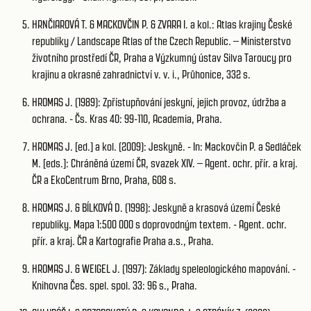
HRNČIAROVÁ T. & MACKOVČIN P. & ZVARA I. a kol.: Atlas krajiny České
republiky / Landscape Atlas of the Czech Republic. – Ministerstvo
životního prostředí ČR, Praha a Výzkumný ústav Silva Taroucy pro
krajinu a okrasné zahradnictví v. v. i., Průhonice, 332 s.
HROMAS J. (1989): Zpřístupňování jeskyní, jejich provoz, údržba a
ochrana. - Čs. Kras 40: 99-110, Academia, Praha.
HROMAS J. [ed.] a kol. (2009): Jeskyně. - In: Mackovčin P. a Sedláček
M. [eds.]: Chráněná území ČR, svazek XIV. – Agent. ochr. přír. a kraj.
ČR a EkoCentrum Brno, Praha, 608 s.
HROMAS J. & BÍLKOVÁ D. (1998): Jeskyně a krasová území České
republiky. Mapa 1:500 000 s doprovodným textem. - Agent. ochr.
přír. a kraj. ČR a Kartografie Praha a.s., Praha.
HROMAS J. & WEIGEL J. (1997): Základy speleologického mapování. -
Knihovna Čes. spel. spol. 33: 96 s., Praha.