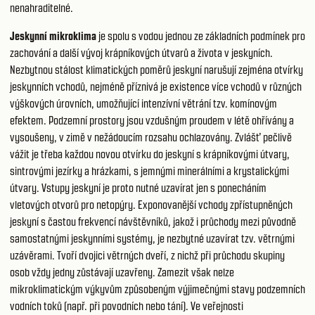
nenahraditelné.
Jeskynní mikroklima
je spolu s vodou jednou ze základních podmínek pro
zachování a další vývoj krápníkových útvarů a života v jeskyních.
Nezbytnou stálost klimatických poměrů jeskyní narušují zejména otvírky
jeskynních vchodů, nejméně příznivá je existence více vchodů v různých
výškových úrovních, umožňující intenzívní větrání tzv. komínovým
efektem. Podzemní prostory jsou vzdušným proudem v létě ohřívány a
vysoušeny, v zimě v nežádoucím rozsahu ochlazovány. Zvlášť pečlivě
vážit je třeba každou novou otvírku do jeskyní s krápníkovými útvary,
sintrovými jezírky a hrázkami, s jemnými minerálními a krystalickými
útvary. Vstupy jeskyní je proto nutné uzavírat jen s ponecháním
vletových otvorů pro netopýry. Exponovanější vchody zpřístupněných
jeskyní s častou frekvencí návštěvníků, jakož i průchody mezi původně
samostatnými jeskynními systémy, je nezbytné uzavírat tzv. větrnými
uzávěrami. Tvoří dvojici větrných dveří, z nichž při průchodu skupiny
osob vždy jedny zůstávají uzavřeny. Zamezit však nelze
mikroklimatickým výkyvům způsobeným výjimečnými stavy podzemních
vodních toků (např. při povodních nebo tání). Ve veřejnosti