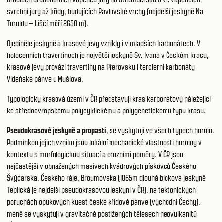
svrchní jury až křídy, budujících Pavlovské vrchy (nejdelší jeskyně Na
Turoldu – Liščí měří 2650 m).
Ojediněle jeskyně a krasové jevy vznikly i v mladších karbonátech. V
holocenních travertinech je největší jeskyně Sv. Ivana v Českém krasu,
krasové jevy provází travertiny na Přerovsku i tercierní karbonáty
Vídeňské pánve u Mušlova.
Typologicky krasová území v ČR představují kras karbonátový náležející
ke středoevropskému polycyklickému a polygenetickému typu krasu.
Pseudokrasové jeskyně a propasti
, se vyskytují ve všech typech hornin.
Podmínkou jejich vzniku jsou lokální mechanické vlastnosti horniny v
kontextu s morfologickou situací a erozními poměry. V ČR jsou
nejčastější v obnažených masivech kvádrových pískovců Českého
Švýcarska, Českého ráje, Broumovska (1065m dlouhá bloková jeskyně
Teplická je nejdelší pseudokrasovou jeskyní v ČR), na tektonických
poruchách opukových kuest české křídové pánve (východní Čechy),
méně se vyskytují v gravitačně postižených tělesech neovulkanitů