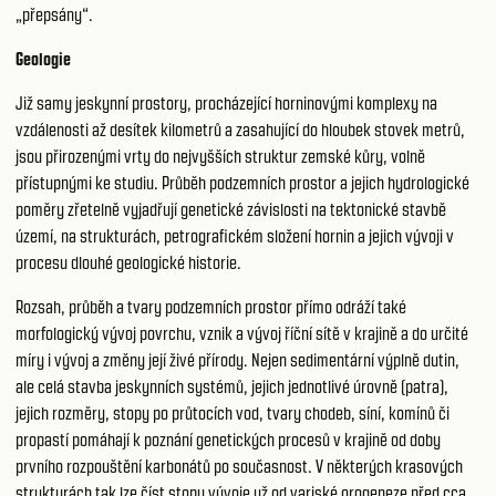
„přepsány“.
Geologie
Již samy jeskynní prostory, procházející horninovými komplexy na
vzdálenosti až desítek kilometrů a zasahující do hloubek stovek metrů,
jsou přirozenými vrty do nejvyšších struktur zemské kůry, volně
přístupnými ke studiu. Průběh podzemních prostor a jejich hydrologické
poměry zřetelně vyjadřují genetické závislosti na tektonické stavbě
území, na strukturách, petrografickém složení hornin a jejich vývoji v
procesu dlouhé geologické historie.
Rozsah, průběh a tvary podzemních prostor přímo odráží také
morfologický vývoj povrchu, vznik a vývoj říční sítě v krajině a do určité
míry i vývoj a změny její živé přírody. Nejen sedimentární výplně dutin,
ale celá stavba jeskynních systémů, jejich jednotlivé úrovně (patra),
jejich rozměry, stopy po průtocích vod, tvary chodeb, síní, komínů či
propastí pomáhají k poznání genetických procesů v krajině od doby
prvního rozpouštění karbonátů po současnost. V některých krasových
strukturách tak lze číst stopy vývoje už od variské orogeneze před cca