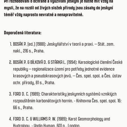
Při rozhodování o ochraně a využívání jeskyní je nutné mít vždy na
mysli, že na rozdíl od živých složek přírody jsou zásahy do jeskyní
téměř vždy naprosto nevratné a nenapravitelné.
Doporučená literatura:
BOSÁK P. [ed.] (1988): Jeskyňářství v teorii a praxi. – Stát. zem.
nakl., 216 s., Praha.
BOSÁK P. & BÍLKOVÁ D. & STÁRKA L. (1994): Karsologické členění České
republiky – regionalizace území pro potřeby jednotné evidence
krasových a pseudokrasových jevů. – Čes. spel. spol. a Čes. ústav
ochr. přírody, 81 s., Praha.
FORD D. C. (1989): Charakteristiky jeskynních systémů vzniklých
rozpouštěním karbonátových hornin. - Knihovna Čes. spel. spol. 16:
66 s., Praha.
FORD D. C. & WILLIAMS P. W. (1989): Karst Geomorphology and
Hydrology. - Undin Hyman, 601 p., London.