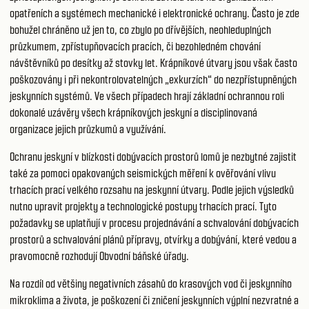
opatřeních a systémech mechanické i elektronické ochrany. Často je zde
bohužel chráněno už jen to, co zbylo po dřívějších, neohleduplných
průzkumem, zpřístupňovacích pracích, či bezohledném chování
návštěvníků po desítky až stovky let. Krápníkové útvary jsou však často
poškozovány i při nekontrolovatelných „exkurzích“ do nezpřístupněných
jeskynních systémů. Ve všech případech hrají základní ochrannou roli
dokonalé uzávěry všech krápníkových jeskyní a disciplinovaná
organizace jejich průzkumů a využívání.
Ochranu jeskyní v blízkosti dobývacích prostorů lomů je nezbytné zajistit
také za pomoci opakovaných seismických měření k ověřování vlivu
trhacích prací velkého rozsahu na jeskynní útvary. Podle jejich výsledků
nutno upravit projekty a technologické postupy trhacích prací. Tyto
požadavky se uplatňují v procesu projednávání a schvalování dobývacích
prostorů a schvalování plánů přípravy, otvírky a dobývání, které vedou a
pravomocně rozhodují Obvodní báňské úřady.
Na rozdíl od většiny negativních zásahů do krasových vod či jeskynního
mikroklima a života, je poškození či zničení jeskynních výplní nezvratné a