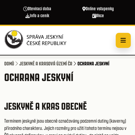
Přejít k hlavnímu obsahu
Otevírací doba
Online vstupenky
Info a ceník
Akce
DOMŮ
JESKYNĚ A KRASOVÁ ÚZEMÍ ČR
OCHRANA JESKYNÍ
OCHRANA JESKYNÍ
JESKYNĚ A KRAS OBECNĚ
Termínem jeskyně jsou obecně označovány podzemní dutiny (kaverny)
přírodního charakteru. Jejich rozměry pro užití tohoto termínu nejsou v