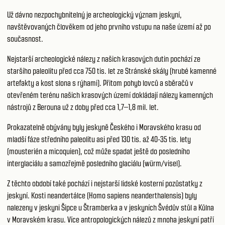
Už dávno nezpochybnitelný je archeologický význam jeskyní,
navštěvovaných člověkem od jeho prvního vstupu na naše území až po
současnost.
Nejstarší archeologické nálezy z našich krasových dutin pochází ze
staršího paleolitu před cca 750 tis. let ze Stránské skály (hrubé kamenné
artefakty a kost slona s rýhami). Přitom pohyb lovců a sběračů v
otevřeném terénu našich krasových území dokládají nálezy kamenných
nástrojů z Berouna už z doby před cca 1,7–1,8 mil. let.
Prokazatelně obývány byly jeskyně Českého i Moravského krasu od
mladší fáze středního paleolitu asi před 130 tis. až 40-35 tis. lety
(mousterién a micoquien), což může spadat ještě do posledního
interglaciálu a samozřejmě posledního glaciálu (würm/visel).
Z těchto období také pochází i nejstarší lidské kosterní pozůstatky z
jeskyní. Kosti neandertálce (Homo sapiens neanderthalensis) byly
nalezeny v jeskyni Šipce u Štramberka a v jeskyních Švédův stůl a Kůlna
v Moravském krasu. Více antropologických nálezů z mnoha jeskyní patří