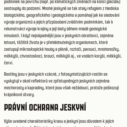
podmínek na povrchu (např. po klimatických změnách na konci glaciálu)
sestoupily do podzemí. Mnohé jeskyně se tak staly refugiem z hlediska
biologického, geografického i geologického a pomáhají jak ke sledování
vývoje organizmů a jejich přizpůsobení zvláštním podmínkám, tak k
rekonstrukci vývoje krajiny a její bioty během mladé geologické
minulosti. I když nejnápadnější jsou v jeskyních obratlovci, zejména
letouni, těžiště života je v přehlédnutelných organismech, které
zastupují mikroskopické houby a plísně, roztoči, pavouci, mnohonožky,
měkkýši, chvostoskoci, brouci, měkkýši aj., ve vodách korýši, měkkýši,
červi.
Rostliny jsou v jeskyních vzácné, z fotosyntetizujících rostlin se
vyskytují v okolí reflektorů ve zpřístupněných jeskyních zejména
mechorosty a kapradiny, které jsou však nežádoucí, protože poškozují
krápníkové útvary.
PRÁVNÍ OCHRANA JESKYNÍ
Výše uvedené charakteristiky krasu a jeskyní jsou důvodem k jejich