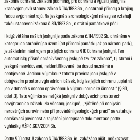
zákonné ochraně. Základní podmínky pro ochranu a využití jeskyní a
krasových jevů stanoví zákon č.114/1992 Sb., o ochraně přírody a krajiny
řadou svých nástrojů. Na jeskyně s archeologickými nálezy se vztahují
také ustanovení zákona č.20/1987 Sb., o státní památkové péči.
I když většina našich jeskyní je podle zákona č.114/1992 Sb. chráněna v
kategoriích chráněných území (od přírodní památky až po národní park),
je základním nástrojem pro jejich ochranu § 10 Ochrana jeskyní. Ten
automaticky přísně chrání všechny jeskyně tzv.“ze zákona“, tj. chrání i
jeskyně neevidované, neidentifikované, ba dosud neznámé a
neobjevené. Jedinou výjimkou z tohoto pravidla jsou jeskyně v
dobývacím prostoru výhradních ložisek, kdy lze jejich ochranu „uplatnit
jen v dohodě s osobou oprávněnou k výkonu hornické činnosti“ (§ 90,
odst.3). Tato výjimka se netýká jeskyní v dobývacích prostorech
nevýhradních ložisek. Na všechny jeskyně, „zjištěné při dobývání
nerostných surovin nebo při provádění geologických prací“ se vztahuje
ohlašovací povinnost a zajištění předepsané dokumentace podle
vyhlášky MŽP č.667/2004 Sb.
Podle § 10 odst.2 zákona č.114/1992 Sb. je „zakázáno ničit, poškozovat