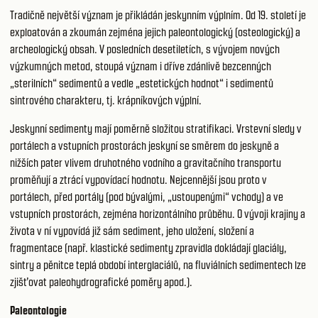
Tradičně největší význam je přikládán jeskynním výplním. Od 19. století je
exploatován a zkoumán zejména jejich paleontologický (osteologický) a
archeologický obsah. V posledních desetiletích, s vývojem nových
výzkumných metod, stoupá význam i dříve zdánlivě bezcenných
„sterilních“ sedimentů a vedle „estetických hodnot“ i sedimentů
sintrového charakteru, tj. krápníkových výplní.
Jeskynní sedimenty mají poměrně složitou stratifikaci. Vrstevní sledy v
portálech a vstupních prostorách jeskyní se směrem do jeskyně a
nižších pater vlivem druhotného vodního a gravitačního transportu
proměňují a ztrácí vypovídací hodnotu. Nejcennější jsou proto v
portálech, před portály (pod bývalými, „ustoupenými“ vchody) a ve
vstupních prostorách, zejména horizontálního průběhu. O vývoji krajiny a
života v ní vypovídá již sám sediment, jeho uložení, složení a
fragmentace (např. klastické sedimenty zpravidla dokládají glaciály,
sintry a pěnitce teplá období interglaciálů, na fluviálních sedimentech lze
zjišťovat paleohydrografické poměry apod.).
Paleontologie