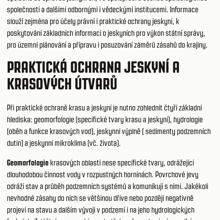
společností a dalšími odbornými i vědeckými institucemi. Informace
slouží zejména pro účely právní i praktické ochrany jeskyní, k
poskytování základních informací o jeskyních pro výkon státní správy,
pro územní plánování a přípravu i posuzování záměrů zásahů do krajiny.
PRAKTICKÁ OCHRANA JESKYNÍ A
KRASOVÝCH ÚTVARŮ
Při praktické ochraně krasu a jeskyní je nutno zohlednit čtyři základní
hlediska: geomorfologie (specifické tvary krasu a jeskyní), hydrologie
(oběh a funkce krasových vod), jeskynní výplně ( sedimenty podzemních
dutin) a jeskynní mikroklima (vč. života).
Geomorfologie
krasových oblastí nese specifické tvary, odrážející
dlouhodobou činnost vody v rozpustných horninách. Povrchové jevy
odráží stav a průběh podzemních systémů a komunikují s nimi. Jakékoli
nevhodné zásahy do nich se většinou dříve nebo později negativně
projeví na stavu a dalším vývoji v podzemí i na jeho hydrologických