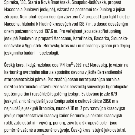
Spirálka, 13C, Stará a Nová Amatérská, Sloupsko-šošůvské, propast
Macocha a Punkevní jeskyně), vázaná na podzemní tok Punkvy a jejích
zdrojnic. Nejmohutnějším říceným závrtem ČR (propast typu light hole) je
Macocha, hluboká k hladině krasových vod 138,7 m, s dosud dosaženým
dnem podzemních vod 187,6 m. Pro veřejnost jsou zde zpřístupněny
jeskyně Punkevní s propastí Macochou, Kateřinská, Balcarka, Sloupsko-
šošůvské a Výpustek. Moravský kras má i mimořádný význam pro dějiny
jeskynního bádání – speleologii.
2
Český kras
, i když rozlohou cca 144 km
větší než Moravský, je vázán na
karbonáty svrchního siluru a spodního devonu v jádře Barrandienské
staropaleozoické pánve. Pro značný obsah nerozpustných hornin a
složitou tektonickou stavbu zde však nevznikly souvislejší hydrologické
systémy a tím i rozsáhlejší systémy jeskyn. Evidováno je zde 679
jeskyní, z nichž nejdelší jsou Koněpruské o celkové délce 2050 m a
nejhlubší je jeskyně Arnoldka, hluboká 111 m. Z povrchových krasových
jevů je reprezentativní krasový kaňon Berounky a několik krasových
roklí, zato ostatní – vývěry, ponory, závrty a škrapová pole - jsou
poměrně vzácné a omezeného vývoje. Český kras, stejně jako ostatní,