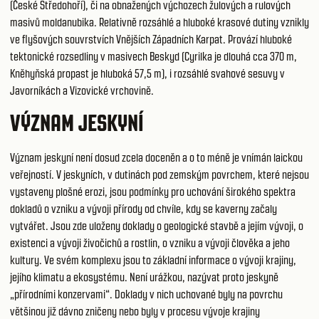
(České Středohoří), či na obnažených výchozech žulových a rulových
masivů moldanubika. Relativně rozsáhlé a hluboké krasové dutiny vznikly
ve flyšových souvrstvích Vnějších Západních Karpat. Provází hluboké
tektonické rozsedliny v masivech Beskyd (Cyrilka je dlouhá cca 370 m,
Kněhyňská propast je hluboká 57,5 m), i rozsáhlé svahové sesuvy v
Javorníkách a Vizovické vrchovině.
VÝZNAM JESKYNÍ
Význam jeskyní není dosud zcela doceněn a o to méně je vnímán laickou
veřejností. V jeskyních, v dutinách pod zemským povrchem, které nejsou
vystaveny plošné erozi, jsou podmínky pro uchování širokého spektra
dokladů o vzniku a vývoji přírody od chvíle, kdy se kaverny začaly
vytvářet. Jsou zde uloženy doklady o geologické stavbě a jejím vývoji, o
existenci a vývoji živočichů a rostlin, o vzniku a vývoji člověka a jeho
kultury. Ve svém komplexu jsou to základní informace o vývoji krajiny,
jejího klimatu a ekosystému. Není urážkou, nazývat proto jeskyně
„přírodními konzervami“. Doklady v nich uchované byly na povrchu
většinou již dávno zničeny nebo byly v procesu vývoje krajiny