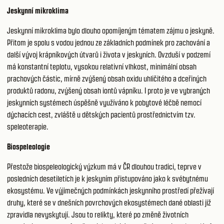
Jeskynní mikroklima
Jeskynní mikroklima bylo dlouho opomíjeným tématem zájmu o jeskyně.
Přitom je spolu s vodou jednou ze základních podmínek pro zachování a
další vývoj krápníkových útvarů i života v jeskyních. Ovzduší v podzemí
má konstantní teplotu, vysokou relativní vlhkost, minimální obsah
prachových částic, mírně zvýšený obsah oxidu uhličitého a dceřiných
produktů radonu, zvýšený obsah iontů vápníku. I proto je ve vybraných
jeskynních systémech úspěšně využíváno k pobytové léčbě nemocí
dýchacích cest, zvláště u dětských pacientů prostřednictvím tzv.
speleoterapie.
Biospeleologie
Přestože biospeleologický výzkum má v ČR dlouhou tradici, teprve v
posledních desetiletích je k jeskyním přistupováno jako k svébytnému
ekosystému. Ve výjimečných podmínkách jeskynního prostředí přežívají
druhy, které se v dnešních povrchových ekosystémech dané oblasti již
zpravidla nevyskytují. Jsou to relikty, které po změně životních