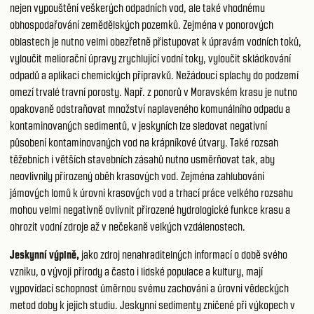
nejen vypouštění veškerých odpadních vod, ale také vhodnému
obhospodařování zemědělských pozemků. Zejména v ponorových
oblastech je nutno velmi obezřetně přistupovat k úpravám vodních toků,
vyloučit meliorační úpravy zrychlující vodní toky, vyloučit skládkování
odpadů a aplikaci chemických přípravků. Nežádoucí splachy do podzemí
omezí trvalé travní porosty. Např. z ponorů v Moravském krasu je nutno
opakovaně odstraňovat množství naplaveného komunálního odpadu a
kontaminovaných sedimentů, v jeskyních lze sledovat negativní
působení kontaminovaných vod na krápníkové útvary. Také rozsah
těžebních i větších stavebních zásahů nutno usměrňovat tak, aby
neovlivnily přirozený oběh krasových vod. Zejména zahlubování
jámových lomů k úrovni krasových vod a trhací práce velkého rozsahu
mohou velmi negativně ovlivnit přirozené hydrologické funkce krasu a
ohrozit vodní zdroje až v nečekaně velkých vzdálenostech.
Jeskynní výplně,
jako zdroj nenahraditelných informací o době svého
vzniku, o vývoji přírody a často i lidské populace a kultury, mají
vypovídací schopnost úměrnou svému zachování a úrovni vědeckých
metod doby k jejich studiu. Jeskynní sedimenty zničené při výkopech v