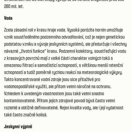
280 mil. let.
Voda
Zcela zásadní roli v krasu hraje voda. Vysoká porózita hornin umožňuje
vznik soustředěného podzemního odvodňování, což je nejen genetickou
podstatou vzniku a vývoje jeskynních systémů, ale předurčuje i všechny
návazné „životní funkce“ krasu. Podzemní kolektory, soustřeďující vodu
z krasových povrchů mají z velké části charakter volných toků s
omezenou filtrací a samočisticí schopností, s většinou menší retenční
schopností a tudíž poměrně rychlou reakcí na meteorologické výkyvy.
Takto koncentrované vodní zdroje jsou sice přitažlivé pro
vodohospodářské využití, ale přitom velmi náročné na ochranu.
Vzhledem k uvedeným vlastnostem jsou také velmi snadno
kontaminovatelné. Přitom jejich zdrojové povodí bývá často velmi
rozlehlé a obtížně definovatelné. Nejen kvalita vody, ale i její vydatnost
také často značně kolísá.
Jeskynní výplně