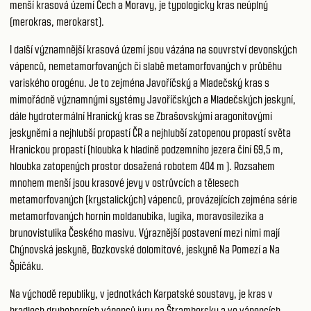
menší krasová území Čech a Moravy, je typologicky kras neúplný
(merokras, merokarst).
I další významnější krasová území jsou vázána na souvrství devonských
vápenců, nemetamorfovaných či slabě metamorfovaných v průběhu
variského orogénu. Je to zejména Javoříčský a Mladečský kras s
mimořádně významnými systémy Javoříčských a Mladečských jeskyní,
dále hydrotermální Hranický kras se Zbrašovskými aragonitovými
jeskyněmi a nejhlubší propastí ČR a nejhlubší zatopenou propastí světa
Hranickou propastí (hloubka k hladině podzemního jezera činí 69,5 m,
hloubka zatopených prostor dosažená robotem 404 m ). Rozsahem
mnohem menší jsou krasové jevy v ostrůvcích a tělesech
metamorfovaných (krystalických) vápenců, provázejících zejména série
metamorfovaných hornin moldanubika, lugika, moravosilezika a
brunovistulika Českého masivu. Výraznější postavení mezi nimi mají
Chýnovská jeskyně, Bozkovské dolomitové, jeskyně Na Pomezí a Na
Špičáku.
Na východě republiky, v jednotkách Karpatské soustavy, je kras v
bradlech druhohorních vápenců jury na Štrambersku a ve vápencích