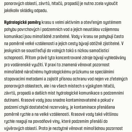
ponorových oblastí, závrtů, hltačů, propadů) je nutno zcela vyloučit
jakékoliv skládky odpadu.
Hydrologické poměry
krasu s velmi aktivním a otevřeným systémem
pohybu povrchových i podzemních vod a jejich neustálou vzájemnou
komunikací jsou mimořádně zranitelné. Vody v krasu se pohybují často
na poměrně velké vzdálenosti a jejich cesty bývají obtížně zjistitelné. V
jeskyních se soustřeďují do volných toků s nízkou samočisticí
schopností. Přitom právě tyto koncentrované zdroje bývají vyhledávány
pro vodárenské využití. V praxi to znamená věnovat pozornost
mimořádně náročnému hydrologickému průzkumu se speciálními
stopovacími metodami a zajistit přísnou ochranu vod nejen ve zřetelných
ponorových oblastech, ale i na všech místech s výskytem hltačů,
závrtů, propadů a dalších míst hydrologické komunikace s podzemními
dutinami. Krasové vody jsou snadno kontaminovatelné a pokud v
podzemí chybí dostatečné rezervoáry, je kontaminace přenášena
poměrně rychle a na velké vzdálenosti. Krasové vody také většinou
rychle reagují na povodňové vlny, které podzemím přenáší do
vývěrových oblastí. Proto je nezbytné věnovat mimořádnou pozornost