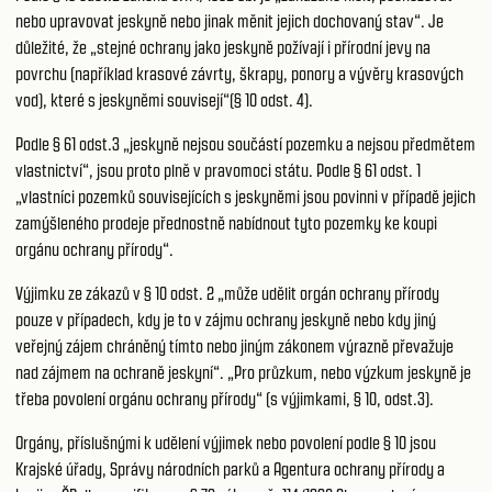
nebo upravovat jeskyně nebo jinak měnit jejich dochovaný stav“. Je
důležité, že „stejné ochrany jako jeskyně požívají i přírodní jevy na
povrchu (například krasové závrty, škrapy, ponory a vývěry krasových
vod), které s jeskyněmi souvisejí“(§ 10 odst. 4).
Podle § 61 odst.3 „jeskyně nejsou součástí pozemku a nejsou předmětem
vlastnictví“, jsou proto plně v pravomoci státu. Podle § 61 odst. 1
„vlastníci pozemků souvisejících s jeskyněmi jsou povinni v případě jejich
zamýšleného prodeje přednostně nabídnout tyto pozemky ke koupi
orgánu ochrany přírody“.
Výjimku ze zákazů v § 10 odst. 2 „může udělit orgán ochrany přírody
pouze v případech, kdy je to v zájmu ochrany jeskyně nebo kdy jiný
veřejný zájem chráněný tímto nebo jiným zákonem výrazně převažuje
nad zájmem na ochraně jeskyní“. „Pro průzkum, nebo výzkum jeskyně je
třeba povolení orgánu ochrany přírody“ (s výjimkami, § 10, odst.3).
Orgány, příslušnými k udělení výjimek nebo povolení podle § 10 jsou
Krajské úřady, Správy národních parků a Agentura ochrany přírody a