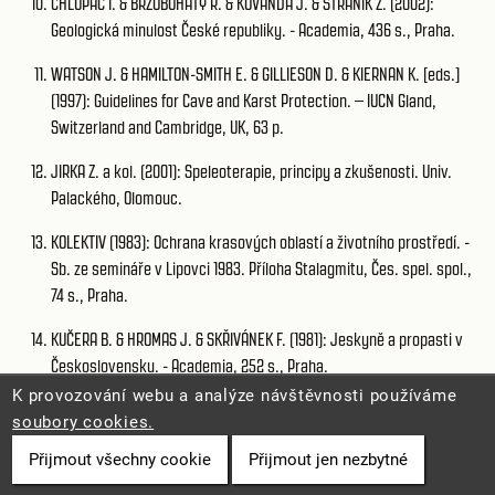
CHLUPÁČ I. & BRZOBOHATÝ R. & KOVANDA J. & STRÁNÍK Z. (2002):
Geologická minulost České republiky. - Academia, 436 s., Praha.
WATSON J. & HAMILTON-SMITH E. & GILLIESON D. & KIERNAN K. [eds.]
(1997): Guidelines for Cave and Karst Protection. – IUCN Gland,
Switzerland and Cambridge, UK, 63 p.
JIRKA Z. a kol. (2001): Speleoterapie, principy a zkušenosti. Univ.
Palackého, Olomouc.
KOLEKTIV (1983): Ochrana krasových oblastí a životního prostředí. -
Sb. ze semináře v Lipovci 1983. Příloha Stalagmitu, Čes. spel. spol.,
74 s., Praha.
KUČERA B. & HROMAS J. & SKŘIVÁNEK F. (1981): Jeskyně a propasti v
Československu. - Academia, 252 s., Praha.
K provozování webu a analýze návštěvnosti používáme
LOŽEK V. (1981): Příroda ve čtvrtohorách. - Academia, 372 s., Praha.
soubory cookies.
LOŽEK V. (2007): Zrcadlo minulosti. Česká a slovenská krajina v
Přijmout všechny cookie
Přijmout jen nezbytné
kvartéru. – Dokořán, 198 s., Praha.