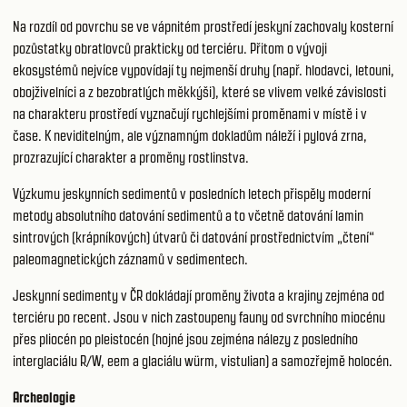
Na rozdíl od povrchu se ve vápnitém prostředí jeskyní zachovaly kosterní
pozůstatky obratlovců prakticky od terciéru. Přitom o vývoji
ekosystémů nejvíce vypovídají ty nejmenší druhy (např. hlodavci, letouni,
obojživelníci a z bezobratlých měkkýši), které se vlivem velké závislosti
na charakteru prostředí vyznačují rychlejšími proměnami v místě i v
čase. K neviditelným, ale významným dokladům náleží i pylová zrna,
prozrazující charakter a proměny rostlinstva.
Výzkumu jeskynních sedimentů v posledních letech přispěly moderní
metody absolutního datování sedimentů a to včetně datování lamin
sintrových (krápníkových) útvarů či datování prostřednictvím „čtení“
paleomagnetických záznamů v sedimentech.
Jeskynní sedimenty v ČR dokládají proměny života a krajiny zejména od
terciéru po recent. Jsou v nich zastoupeny fauny od svrchního miocénu
přes pliocén po pleistocén (hojné jsou zejména nálezy z posledního
interglaciálu R/W, eem a glaciálu würm, vistulian) a samozřejmě holocén.
Archeologie