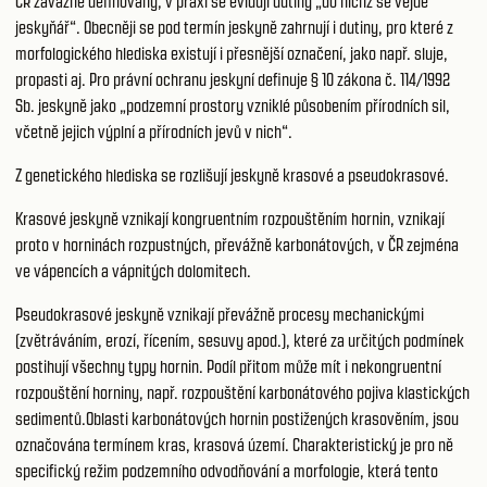
ČR závazně definovány, v praxi se evidují dutiny „do nichž se vejde
jeskyňář“. Obecněji se pod termín jeskyně zahrnují i dutiny, pro které z
morfologického hlediska existují i přesnější označení, jako např. sluje,
propasti aj. Pro právní ochranu jeskyní definuje § 10 zákona č. 114/1992
Sb. jeskyně jako „podzemní prostory vzniklé působením přírodních sil,
včetně jejich výplní a přírodních jevů v nich“.
Z genetického hlediska se rozlišují jeskyně krasové a pseudokrasové.
Krasové jeskyně vznikají kongruentním rozpouštěním hornin, vznikají
proto v horninách rozpustných, převážně karbonátových, v ČR zejména
ve vápencích a vápnitých dolomitech.
Pseudokrasové jeskyně vznikají převážně procesy mechanickými
(zvětráváním, erozí, řícením, sesuvy apod.), které za určitých podmínek
postihují všechny typy hornin. Podíl přitom může mít i nekongruentní
rozpouštění horniny, např. rozpouštění karbonátového pojiva klastických
sedimentů.Oblasti karbonátových hornin postižených krasověním, jsou
označována termínem kras, krasová území. Charakteristický je pro ně
specifický režim podzemního odvodňování a morfologie, která tento