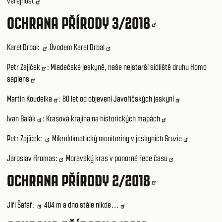
veřejnost
OCHRANA PŘÍRODY 3/2018
Karel Drbal:
Úvodem Karel Drbal
Petr Zajíček
:
Mladečské jeskyně, naše nejstarší sídliště druhu Homo
sapiens
Martin Koudelka
:
80 let od objevení Javoříčských jeskyní
Ivan Balák
:
Krasová krajina na historických mapách
Petr Zajíček:
Mikroklimatický monitoring v jeskyních Gruzie
Jaroslav Hromas:
Moravský kras v ponorné řece času
OCHRANA PŘÍRODY 2/2018
Jiří Šafář:
404 m a dno stále nikde…