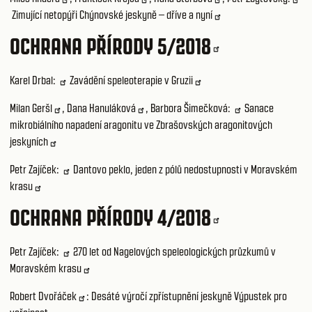
Zimující netopýři Chýnovské jeskyně – dříve a nyní
OCHRANA PŘÍRODY 5/2018
Karel Drbal:
Zavádění speleoterapie v Gruzii
Milan Geršl
,
Dana Hanuláková
,
Barbora Šimečková:
Sanace
mikrobiálního napadení aragonitu ve Zbrašovských aragonitových
jeskyních
Petr Zajíček:
Dantovo peklo, jeden z pólů nedostupnosti v Moravském
krasu
OCHRANA PŘÍRODY 4/2018
Petr Zajíček:
270 let od Nagelových speleologických průzkumů v
Moravském krasu
Robert Dvořáček
:
Desáté výročí zpřístupnění jeskyně Výpustek pro