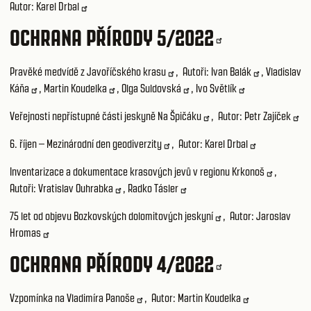
Autor:
Karel Drbal
OCHRANA PŘÍRODY 5/2022
Pravěké medvídě z Javoříčského krasu
, Autoři:
Ivan Balák
,
Vladislav
Káňa
,
Martin Koudelka
,
Olga Suldovská
,
Ivo Světlík
Veřejnosti nepřístupné části jeskyně Na Špičáku
, Autor:
Petr Zajíček
6. říjen – Mezinárodní den geodiverzity
, Autor:
Karel Drbal
Inventarizace a dokumentace krasových jevů v regionu Krkonoš
,
Autoři:
Vratislav Ouhrabka
,
Radko Tásler
75 let od objevu Bozkovských dolomitových jeskyní
, Autor:
Jaroslav
Hromas
OCHRANA PŘÍRODY 4/2022
Vzpomínka na Vladimíra Panoše
, Autor:
Martin Koudelka