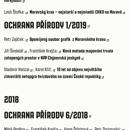
veřejnosti
Leoš Štefka:
Moravský kras – nejstarší a nejmladší CHKO na Moravě
OCHRANA PŘÍRODY 1/2019
Petr Zajíček:
Opomíjený soubor grafik z Moravského krasu
Jiří Šindelář
,
František Krejča:
Nová metoda mapování trvale
zatopených prostor v NPP Chýnovská jeskyně
Vladimír Hanzal
,
Karel Kříž:
10 let od objevu největšího
zimoviště netopýra hvízdavého na území České republiky
2018
OCHRANA PŘÍRODY 6/2018
Miloš Anděra
,
František Krejča
,
Hana Štěrbová
,
Petr Zbytovský: