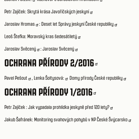
Petr Zajíček: Skrytá krása Javoříčských jeskyní
Jaroslav Hromas
:
Deset let Správy jeskyní České republiky
Leoš Štefka: Moravský kras šedesátiletý
Jaroslav Svěcený
:
Jaroslav Svěcený
OCHRANA PŘÍRODY 2/2016
Pavel Pešout
,
Lenka Šoltysová:
Domy přírody České republiky
OCHRANA PŘÍRODY 1/2016
Petr Zajíček : Jak vypadala prohlídka jeskyně před 120 lety?
Jakub Šafránek:
Monitoring svahových pohybů v NP České Švýcarsko