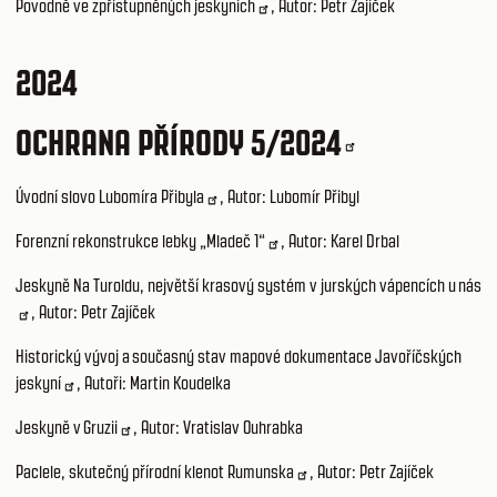
Povodně ve zpřístupněných jeskyních
, Autor: Petr Zajíček
2024
OCHRANA PŘÍRODY 5/2024
Úvodní slovo Lubomíra Přibyla
, Autor: Lubomír Přibyl
Forenzní rekonstrukce lebky „Mladeč 1“
, Autor: Karel Drbal
Jeskyně Na Turoldu, největší krasový systém v jurských vápencích u nás
, Autor: Petr Zajíček
Historický vývoj a současný stav mapové dokumentace Javoříčských
jeskyní
, Autoři: Martin Koudelka
Jeskyně v Gruzii
, Autor: Vratislav Ouhrabka
Paclele, skutečný přírodní klenot Rumunska
, Autor: Petr Zajíček