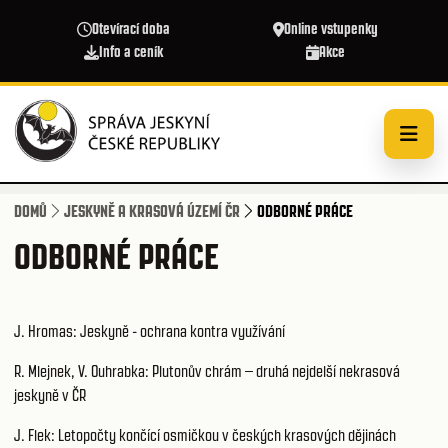
Přejít k hlavnímu obsahu
Otevírací doba
Online vstupenky
Info a ceník
Akce
DOMŮ
JESKYNĚ A KRASOVÁ ÚZEMÍ ČR
ODBORNÉ PRÁCE
ODBORNÉ PRÁCE
J. Hromas: Jeskyně - ochrana kontra využívání
R. Mlejnek, V. Ouhrabka: Plutonův chrám – druhá nejdelší nekrasová
jeskyně v ČR
J. Flek: Letopočty končící osmičkou v českých krasových dějinách