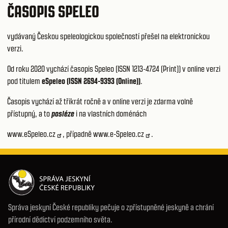
ČASOPIS SPELEO
vydávaný Českou speleologickou společností přešel na elektronickou
verzi.
Od roku 2020 vychází časopis Speleo (ISSN 1213-4724 (Print)) v online verzi
pod titulem
eSpeleo (ISSN 2694-9393 (Online))
.
Časopis vychází až třikrát ročně a v online verzi je zdarma volně
přístupný, a to
posléze
i na vlastních doménách
www.eSpeleo.cz
, případně
www.e-Speleo.cz
.
Správa jeskyní České republiky pečuje o zpřístupněné jeskyně a chrání
přírodní dědictví podzemního světa.