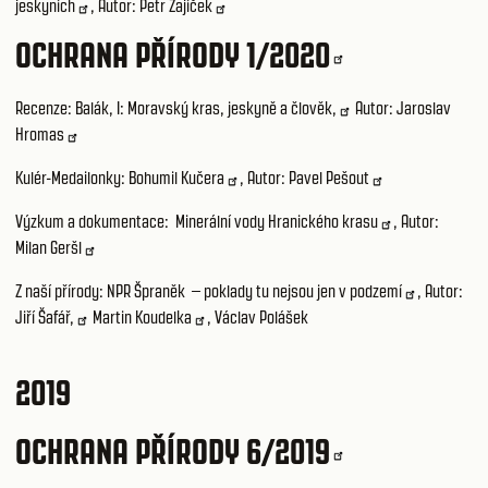
jeskyních
, Autor:
Petr Zajíček
OCHRANA PŘÍRODY 1/2020
Recenze:
Balák, I: Moravský kras, jeskyně a člověk,
Autor:
Jaroslav
Hromas
Kulér-Medailonky:
Bohumil Kučera
, Autor:
Pavel Pešout
Výzkum a dokumentace:
Minerální vody Hranického krasu
, Autor:
Milan Geršl
Z naší přírody:
NPR Špraněk – poklady tu nejsou jen v podzemí
, Autor:
Jiří Šafář,
Martin Koudelka
,
Václav Polášek
2019
OCHRANA PŘÍRODY 6/2019