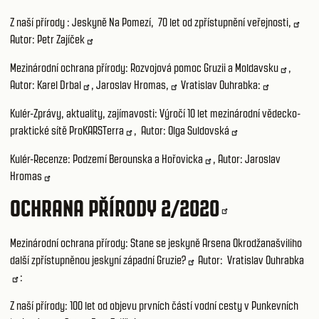
Z naší přírody :
Jeskyně Na Pomezí, 70 let od zpřístupnění veřejnosti,
Autor:
Petr Zajíček
Mezinárodní ochrana přírody:
Rozvojová pomoc Gruzii a Moldavsku
,
Autor:
Karel Drbal
,
Jaroslav Hromas,
Vratislav Ouhrabka:
Kulér-Zprávy, aktuality, zajímavosti:
Výročí 10 let mezinárodní vědecko-
praktické sítě ProKARSTerra
, Autor:
Olga Suldovská
Kulér-Recenze:
Podzemí Berounska a Hořovicka
, Autor:
Jaroslav
Hromas
OCHRANA PŘÍRODY 2/2020
Mezinárodní ochrana přírody:
Stane se jeskyně Arsena Okrodžanašviliho
další zpřístupněnou jeskyní západní Gruzie?
Autor:
Vratislav Ouhrabka
:
Z naší přírody:
100 let od objevu prvních částí vodní cesty v Punkevních