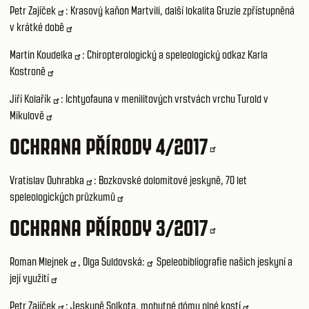
Petr Zajíček
:
Krasový kaňon Martvili, další lokalita Gruzie zpřístupněná
v krátké době
Martin Koudelka
:
Chiropterologický a speleologický odkaz Karla
Kostroně
Jiří Kolařík
:
Ichtyofauna v menilitových vrstvách vrchu Turold v
Mikulově
OCHRANA PŘÍRODY 4/2017
Vratislav Ouhrabka
:
Bozkovské dolomitové jeskyně, 70 let
speleologických průzkumů
OCHRANA PŘÍRODY 3/2017
Roman Mlejnek
,
Olga Suldovská:
Speleobibliografie našich jeskyní a
její využití
Petr Zajíček
:
Jeskyně Solkota, mohutné dómy plné kostí