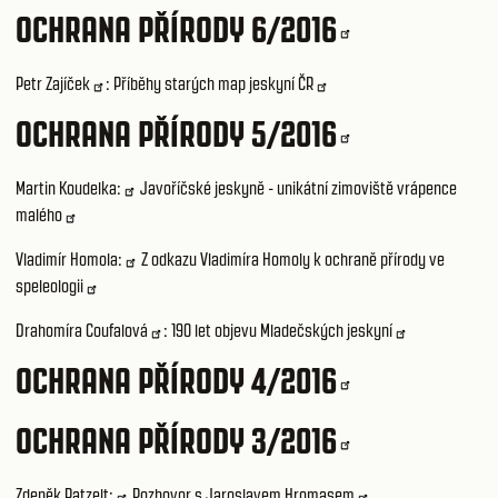
OCHRANA PŘÍRODY 6/2016
Petr Zajíček
:
Příběhy starých map jeskyní ČR
OCHRANA PŘÍRODY 5/2016
Martin Koudelka:
Javoříčské jeskyně - unikátní zimoviště vrápence
malého
Vladimír Homola:
Z odkazu Vladimíra Homoly k ochraně přírody ve
speleologii
Drahomíra Coufalová
:
190 let objevu Mladečských jeskyní
OCHRANA PŘÍRODY 4/2016
OCHRANA PŘÍRODY 3/2016
Zdeněk Patzelt:
Rozhovor s Jaroslavem Hromasem