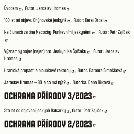
Úvodem
, Autor:
Jaroslav Hromas
160 let od objevu Chýnovské jeskyně
, Autor:
Karel Drbal
Na člunech ze dna Macochy Punkevními jeskyněmi
, Autor:
Petr Zajíček
Významný objev (nejen) pro Jeskyni Na Špičáku
, Autor:
Jaroslav
Hromas
Hranická propast a hloubkové rekordy
, Autor:
Barbora Šimečková
Jaroslav Hromas – 80 a co má být?
, Autorka:
Dana Bílková
OCHRANA PŘÍRODY 3/2023
Sto let od objevení jeskyně Balcarky
, Autor:
Petr Zajíček
OCHRANA PŘÍRODY 2/2023