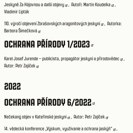
Jeskyně Za Hájovnou a další objevy
, Autoři:
Martin Koudelka
,
Vladimír Lipták
110. výročí objevení Zbrašovských aragonitových jeskyní
, Autorka:
Barbora Šimečková
OCHRANA PŘÍRODY 1/2023
Karel Josef Jurende – publicista, propagátor jeskyní a přírodovědec
,
Autor:
Petr Zajíček
2022
OCHRANA PŘÍRODY 6/2022
Nečekaný objev v Kateřinské jeskyni
, Autor:
Petr Zajíček
14. vědecká konference „Výskum, využívanie a ochrana jaskýň“
,