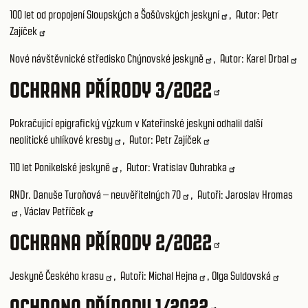
100 let od propojení Sloupských a Šošůvských jeskyní
, Autor:
Petr
Zajíček
Nové návštěvnické středisko Chýnovské jeskyně
, Autor:
Karel Drbal
OCHRANA PŘÍRODY 3/2022
Pokračující epigrafický výzkum v Kateřinské jeskyni odhalil další
neolitické uhlíkové kresby
, Autor:
Petr Zajíček
110 let Ponikelské jeskyně
, Autor:
Vratislav Ouhrabka
RNDr. Danuše Turoňová – neuvěřitelných 70
, Autoři:
Jaroslav Hromas
,
Václav Petříček
OCHRANA PŘÍRODY 2/2022
Jeskyně Českého krasu
, Autoři:
Michal Hejna
,
Olga Suldovská
OCHRANA PŘÍRODY 1/2022