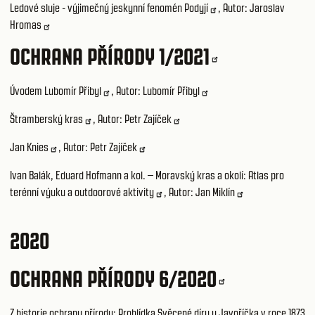
Ledové sluje - výjimečný jeskynní fenomén Podyjí
, Autor:
Jaroslav
Hromas
OCHRANA PŘÍRODY 1/2021
Úvodem Lubomír Přibyl
, Autor:
Lubomír Přibyl
Štramberský kras
, Autor:
Petr Zajíček
Jan Knies
, Autor:
Petr Zajíček
Ivan Balák, Eduard Hofmann a kol. – Moravský kras a okolí: Atlas pro
terénní výuku a outdoorové aktivity
, Autor:
Jan Miklín
2020
OCHRANA PŘÍRODY 6/2020
Z historie ochrany přírody:
Prohlídka Svěcené díry u Javoříčka v roce 1873