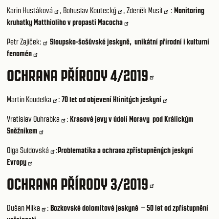
Karin Hustáková
,
Bohuslav Koutecký
,
Zdeněk Musil
:
Monitoring
kruhatky Matthioliho v propasti Macocha
Petr Zajíček:
Sloupsko-šošůvské jeskyně, unikátní přírodní i kulturní
fenomén
OCHRANA PŘÍRODY 4/2019
Martin Koudelka
:
70 let od objevení Hlinitých jeskyní
Vratislav Ouhrabka
:
Krasové jevy v údolí Moravy pod Králickým
Sněžníkem
Olga Suldovská
:
Problematika a ochrana zpřístupněných jeskyní
Evropy
OCHRANA PŘÍRODY 3/2019
Dušan Milka
:
Bozkovské dolomitové jeskyně – 50 let od zpřístupnění