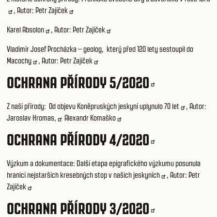
, Autor:
Petr Zajíček
Karel Absolon
, Autor:
Petr Zajíček
Vladimír Josef Procházka – geolog, který před 120 lety sestoupil do
Macochy
, Autor:
Petr Zajíček
OCHRANA PŘÍRODY 5/2020
Z naší přírody:
Od objevu Koněpruských jeskyní uplynulo 70 let
, Autor:
Jaroslav Hromas,
Alexandr Komaško
OCHRANA PŘÍRODY 4/2020
Výzkum a dokumentace:
Další etapa epigrafického výzkumu posunula
hranici nejstarších kresebných stop v našich jeskyních
, Autor:
Petr
Zajíček
OCHRANA PŘÍRODY 3/2020