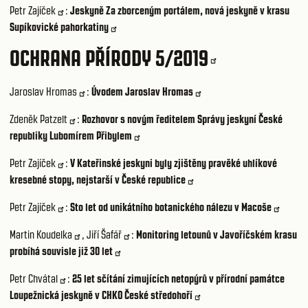
Petr Zajíček
:
Jeskyně Za zborceným portálem, nová jeskyně v krasu
Supíkovické pahorkatiny
OCHRANA PŘÍRODY 5/2019
Jaroslav Hromas
:
Úvodem Jaroslav Hromas
Zdeněk Patzelt
:
Rozhovor s novým ředitelem Správy jeskyní České
republiky Lubomírem Přibylem
Petr Zajíček
:
V Kateřinské jeskyni byly zjištěny pravěké uhlíkové
kresebné stopy, nejstarší v České republice
Petr Zajíček
:
Sto let od unikátního botanického nálezu v Macoše
Martin Koudelka
,
Jiří Šafář
:
Monitoring letounů v Javoříčském krasu
probíhá souvisle již 30 let
Petr Chvátal
:
25 let sčítání zimujících netopýrů v přírodní památce
Loupežnická jeskyně v CHKO České středohoří