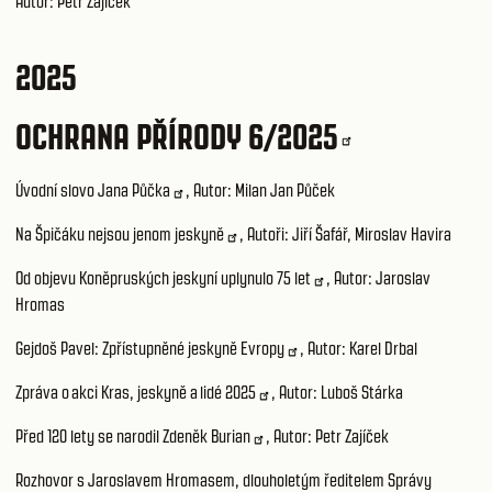
Autor: Petr Zajíček
2025
OCHRANA PŘÍRODY 6/2025
Úvodní slovo Jana Půčka
, Autor: Milan Jan Půček
Na Špičáku nejsou jenom jeskyně
, Autoři: Jiří Šafář, Miroslav Havira
Od objevu Koněpruských jeskyní uplynulo 75 let
, Autor: Jaroslav
Hromas
Gejdoš Pavel: Zpřístupněné jeskyně Evropy
, Autor: Karel Drbal
Zpráva o akci Kras, jeskyně a lidé 2025
, Autor: Luboš Stárka
Před 120 lety se narodil Zdeněk Burian
, Autor: Petr Zajíček
Rozhovor s Jaroslavem Hromasem, dlouholetým ředitelem Správy