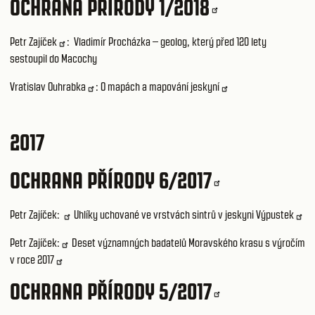
OCHRANA PŘÍRODY 1/2018
Petr Zajíček
:
Vladimír Procházka – geolog, který před 120 lety
sestoupil do Macochy
Vratislav Ouhrabka
:
O mapách a mapování jeskyní
2017
OCHRANA PŘÍRODY 6/2017
Petr Zajíček:
Uhlíky uchované ve vrstvách sintrů v jeskyni Výpustek
Petr Zajíček:
Deset významných badatelů Moravského krasu s výročím
v roce 2017
OCHRANA PŘÍRODY 5/2017