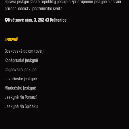
Správa jeskyní České republiky pečuje o zpřístupněné jeskyně a chrání
přírodní dědictví podzemního světa.
Květnové nám. 3, 252 43 Průhonice
JESKYNĚ
Bozkovské dolomitové j.
Koněpruské jeskyně
Chýnovská jeskyně
Javoříčské jeskyně
Mladečské jeskyně
Jeskyně Na Pomezí
Jeskyně Na Špičáku