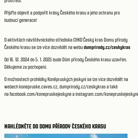
prostředí.
Přijďte objevit a podpořit krásy Českého krasu a jeho ochranu pro
budoucí generace!
O aktivitách návštěvnického střediska CHKO Český kras Domu přírody
Českého krasu se lze více dozvědět na webu
dumprirody.cz/ceskykras
Od 16. 12. 2024 do 5. 1. 2025 bude Dům přírody Českého krasu uzavřen.
Děkujeme za pochopení.
O možnostech prohlídky Koněpruských jeskyní se lze více dozvědět na
webech
konepruske.caves.cz
,
dumprirody.cz/ceskykras
a také
na
facebook.com/konepruskejeskyne
a
instagram.com/konepruskejeskyn
NAHLÉDNĚTE DO DOMU PŘÍRODY ČESKÉHO KRASU