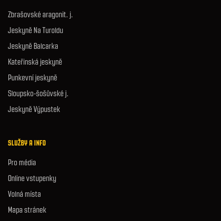
Zbrašovské aragonit. j.
Jeskyně Na Turoldu
Jeskyně Balcarka
Kateřinská jeskyně
Punkevní jeskyně
Sloupsko-šošůvské j.
Jeskyně Výpustek
SLUŽBY A INFO
Pro média
Online vstupenky
Volná místa
Mapa stránek