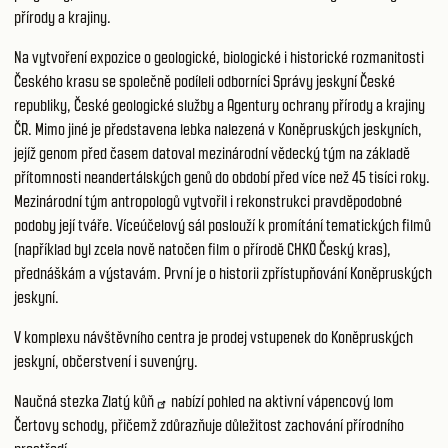
přírody a krajiny.
Na vytvoření expozice o geologické, biologické i historické rozmanitosti
Českého krasu se společně podíleli odborníci Správy jeskyní České
republiky, České geologické služby a Agentury ochrany přírody a krajiny
ČR. Mimo jiné je představena lebka nalezená v Koněpruských jeskyních,
jejíž genom před časem datoval mezinárodní vědecký tým na základě
přítomnosti neandertálských genů do období před více než 45 tisíci roky.
Mezinárodní tým antropologů vytvořil i rekonstrukci pravděpodobné
podoby její tváře. Víceúčelový sál poslouží k promítání tematických filmů
(například byl zcela nově natočen film o přírodě CHKO Český kras),
přednáškám a výstavám. První je o historii zpřístupňování Koněpruských
jeskyní.
V komplexu návštěvního centra je prodej vstupenek do Koněpruských
jeskyní, občerstvení i suvenýry.
Naučná stezka Zlatý kůň
nabízí pohled na aktivní vápencový lom
Čertovy schody, přičemž zdůrazňuje důležitost zachování přírodního