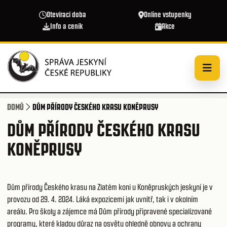
Přejít k hlavnímu obsahu
Otevírací doba
Online vstupenky
Info a ceník
Akce
DOMŮ
DŮM PŘÍRODY ČESKÉHO KRASU KONĚPRUSY
DŮM PŘÍRODY ČESKÉHO KRASU
KONĚPRUSY
Dům přírody Českého krasu na Zlatém koni u Koněpruských jeskyní je v
provozu od 29. 4. 2024. Láká expozicemi jak uvnitř, tak i v okolním
areálu. Pro školy a zájemce má Dům přírody připravené specializované
programy, které kladou důraz na osvětu ohledně obnovy a ochrany