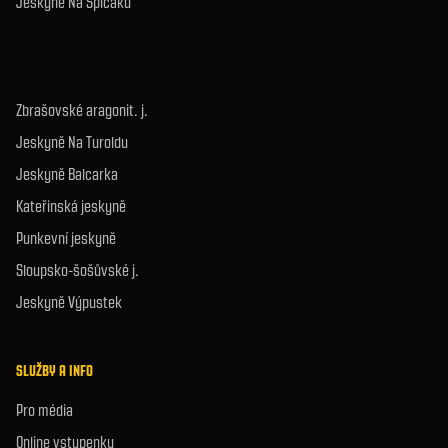
Jeskyně Na Špičáku
Zbrašovské aragonit. j.
Jeskyně Na Turoldu
Jeskyně Balcarka
Kateřinská jeskyně
Punkevní jeskyně
Sloupsko-šošůvské j.
Jeskyně Výpustek
SLUŽBY A INFO
Pro média
Online vstupenky