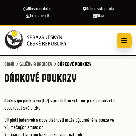
Přejít k hlavnímu obsahu
Otevírací doba
Online vstupenky
Info a ceník
Akce
DOMŮ
SLUŽBY A NABÍDKY
DÁRKOVÉ POUKAZY
DÁRKOVÉ POUKAZY
Dárkovým poukazem
(DP) s prohlídkou vybrané jeskyně můžete
obdarovat své blízké.
DP
platí jeden rok
a doba platnosti může být změněna pouze ve
výjimečných situacích.
V případě ztráty poukazu nelze žádat náhradu.