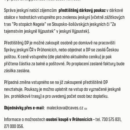
Správa jeskyní nabízí zájemcům
předtištěný dárkový poukaz
v dárkové
obálce v hodnotách vstupného pro zvolenou jeskyni (včetně zážitkových
tras "
Po stopách Nagela
" ve Sloupsko-šošůvských jeskyních či "
Za
tajemstvím jeskyně Výpustek
" v jeskyni Výpustek).
Předtištěný DP je možné zakoupit osobně po domluvě na pracovišti
Správy jeskyní ČR v Průhonicích, nebo objednat a DP se zasílá Českou
poštou. K ceně vstupného (dle
platného aktuálního ceníku
) je pak
přičtena částka za balné a poštovné. Po proplacení zaslané faktury bude
zásilka zaslána.
Případná změna vstupného se na již zakoupené předtištěné DP
nevztahuje. Poukazy je možno uplatnit na vstup do vyznačené jeskyně
(ev. prohlídkové trasy) a pro uvedený počet osob bez doplatku.
Objednávky přes e-mail
:
maleckova@caves.cz
Informace o možnostech
osobní koupě v Průhonicích -
tel. 730 575 831,
271 000 056.