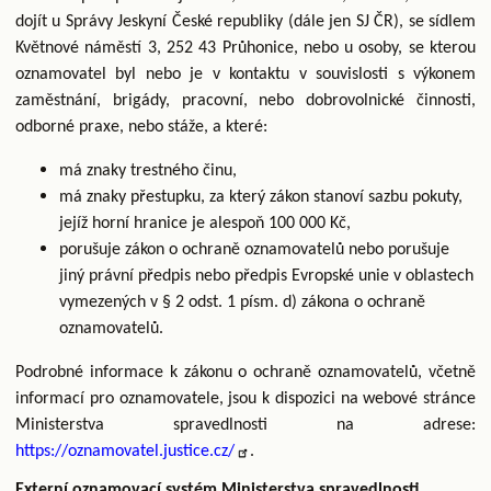
dojít u Správy Jeskyní České republiky (dále jen SJ ČR), se sídlem
Květnové náměstí 3, 252 43 Průhonice, nebo u osoby, se kterou
oznamovatel byl nebo je v kontaktu v souvislosti s výkonem
zaměstnání, brigády, pracovní, nebo dobrovolnické činnosti,
odborné praxe, nebo stáže, a které:
má znaky trestného činu,
má znaky přestupku, za který zákon stanoví sazbu pokuty,
jejíž horní hranice je alespoň 100 000 Kč,
porušuje zákon o ochraně oznamovatelů nebo porušuje
jiný právní předpis nebo předpis Evropské unie v oblastech
vymezených v § 2 odst. 1 písm. d) zákona o ochraně
oznamovatelů.
Podrobné informace k zákonu o ochraně oznamovatelů, včetně
informací pro oznamovatele, jsou k dispozici na webové stránce
Ministerstva spravedlnosti na adrese:
https://oznamovatel.justice.cz/
.
Externí oznamovací systém Ministerstva spravedlnosti