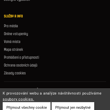
SLUŽBY A INFO
Pro média
Online vstupenky
Volná místa
Mapa stránek
Prohlášení o přístupnosti
Ochrana osobních údajů
Zásady cookies
© 2026 Správa jeskyní České republiky. Všechna práva vyhrazena.
K provozování webu a analýze návštěvnosti používáme
soubory cookies.
Přijmout všechny cookie
Přijmout jen nezbytné
Cookies