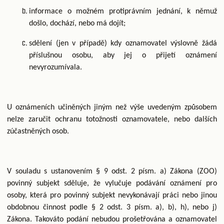
informace o možném protiprávním jednání, k němuž
došlo, dochází, nebo má dojít;
sdělení (jen v případě) kdy oznamovatel výslovně žádá
příslušnou osobu, aby jej o přijetí oznámení
nevyrozumívala.
U oznámeních učiněných jiným než výše uvedeným způsobem
nelze zaručit ochranu totožnosti oznamovatele, nebo dalších
zúčastněných osob.
V souladu s ustanovením § 9 odst. 2 písm. a) Zákona (ZOO)
povinný subjekt sděluje, že vylučuje podávání oznámení pro
osoby, která pro povinný subjekt nevykonávají práci nebo jinou
obdobnou činnost podle § 2 odst. 3 písm. a), b), h), nebo j)
Zákona. Takováto podání nebudou prošetřována a oznamovatel