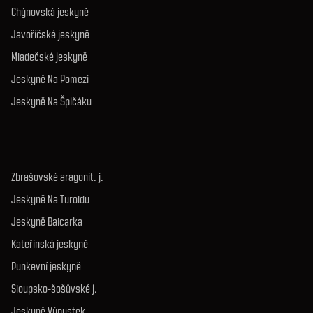
Chýnovská jeskyně
Javoříčské jeskyně
Mladečské jeskyně
Jeskyně Na Pomezí
Jeskyně Na Špičáku
Zbrašovské aragonit. j.
Jeskyně Na Turoldu
Jeskyně Balcarka
Kateřinská jeskyně
Punkevní jeskyně
Sloupsko-šošůvské j.
Jeskyně Výpustek