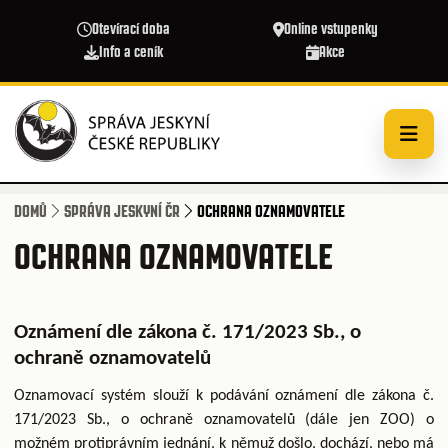
Přejít k hlavnímu obsahu
Otevírací doba
Online vstupenky
Info a ceník
Akce
DOMŮ
SPRÁVA JESKYNÍ ČR
OCHRANA OZNAMOVATELE
OCHRANA OZNAMOVATELE
Oznámení dle zákona č. 171/2023 Sb., o
ochraně oznamovatelů
Oznamovací systém slouží k podávání oznámení dle zákona č.
171/2023 Sb., o ochraně oznamovatelů (dále jen ZOO) o
možném protiprávním jednání, k němuž došlo, dochází, nebo má