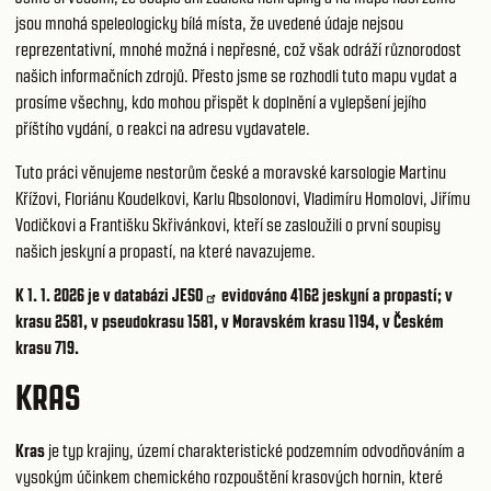
jsou mnohá speleologicky bílá místa, že uvedené údaje nejsou
reprezentativní, mnohé možná i nepřesné, což však odráží různorodost
našich informačních zdrojů. Přesto jsme se rozhodli tuto mapu vydat a
prosíme všechny, kdo mohou přispět k doplnění a vylepšení jejího
příštího vydání, o reakci na adresu vydavatele.
Tuto práci věnujeme nestorům české a moravské karsologie Martinu
Křížovi, Floriánu Koudelkovi, Karlu Absolonovi, Vladimíru Homolovi, Jiřímu
Vodičkovi a Františku Skřivánkovi, kteří se zasloužili o první soupisy
našich jeskyní a propastí, na které navazujeme.
K 1. 1. 2026 je v databázi
JESO
evidováno 4162 jeskyní a propastí; v
krasu 2581, v pseudokrasu 1581, v Moravském krasu 1194, v Českém
krasu 719.
KRAS
Kras
je typ krajiny, území charakteristické podzemním odvodňováním a
vysokým účinkem chemického rozpouštění krasových hornin, které