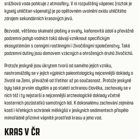
srážková voda pohlcuje z atmosféry. V ní rozpuštěný vápenec (roztok je
kyselý uhličitan vápenatý) je po opětovném uvolnění oxidu uhličitého
zdrojem sekundárních krasových jevů.
Bezvodé, většinou skalnaté plošiny a svahy, kaňonovitá údolí a převážně
podzemní pohyb vodních toků dávají vzniknout specifickým
ekosystémům s cennými rostlinnými i živočišnými společenstvy. Také
podzemní dutiny jsou domovem vzácných a ohrožených druhů živočichů.
Protože jeskyně jsou úkrytem tvorů od samého jejich vzniku,
nashromáždily se v jejich výplních paleontologicky nejcennější doklady o
životě na Zemi, převážně od třetihor až po současnost. Protože jeskyně
byly také prvním obydlím a po staletí ochranou člověka, zachovaly se v
nich též i ty nejstarší a nejcennější archeologické doklady včetně
kosterních pozůstatků samotných lidí. K dokonalému zachování zejména
kostí i křehkých schránek měkkýšů v jeskyních sedimentech přispělo
mimořádně příznivé vápnité prostředí krasu a jeho vod.
KRAS V ČR