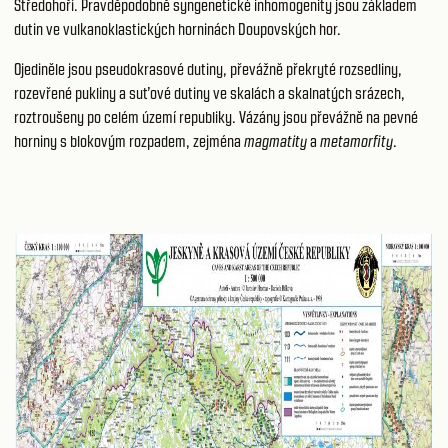
Středohoří. Pravděpodobně syngenetické inhomogenity jsou základem
dutin ve vulkanoklastických horninách Doupovských hor.
Ojediněle jsou pseudokrasové dutiny, převážně překryté rozsedliny,
rozevřené pukliny a suťové dutiny ve skalách a skalnatých srázech,
roztroušeny po celém území republiky. Vázány jsou převážně na pevné
horniny s blokovým rozpadem, zejména
magmatity
a
metamorfity
.