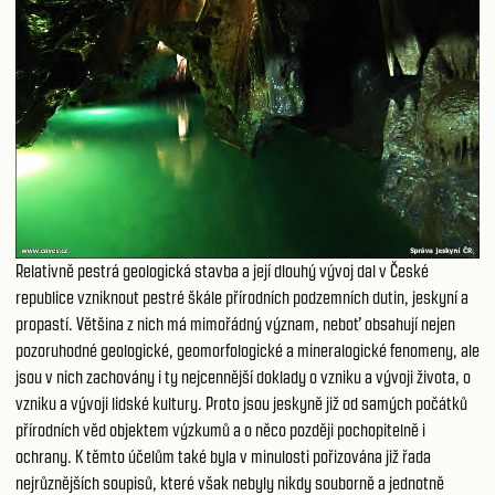
Relativně pestrá geologická stavba a její dlouhý vývoj dal v České
republice vzniknout pestré škále přírodních podzemních dutin, jeskyní a
propastí. Většina z nich má mimořádný význam, neboť obsahují nejen
pozoruhodné geologické, geomorfologické a mineralogické fenomeny, ale
jsou v nich zachovány i ty nejcennější doklady o vzniku a vývoji života, o
vzniku a vývoji lidské kultury. Proto jsou jeskyně již od samých počátků
přírodních věd objektem výzkumů a o něco později pochopitelně i
ochrany. K těmto účelům také byla v minulosti pořizována již řada
nejrůznějších soupisů, které však nebyly nikdy souborně a jednotně