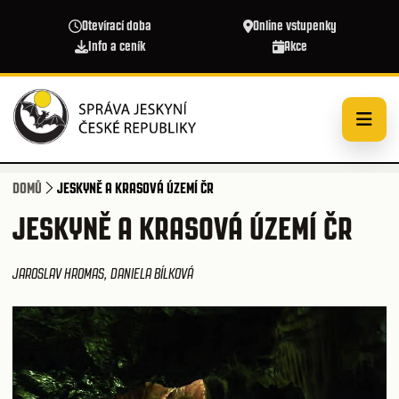
Přejít k hlavnímu obsahu
Otevírací doba
Online vstupenky
Info a ceník
Akce
DOMŮ
JESKYNĚ A KRASOVÁ ÚZEMÍ ČR
JESKYNĚ A KRASOVÁ ÚZEMÍ ČR
JAROSLAV HROMAS, DANIELA BÍLKOVÁ