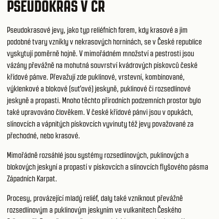
PSEUDOKRAS V ČR
Pseudokrasové jevy, jako typ reliéfních forem, kdy krasové a jim
podobné tvary vznikly v nekrasových horninách, se v České republice
vyskytují poměrně hojně. V mimořádném množství a pestrosti jsou
vázány převážně na mohutná souvrství kvádrových pískovců české
křídové pánve. Převažují zde puklinové, vrstevní, kombinované,
výklenkové a blokové (suťové) jeskyně, puklinové či rozsedlinové
jeskyně a propasti. Mnoho těchto přírodních podzemních prostor bylo
také upravováno člověkem. V české křídové pánvi jsou v opukách,
slínovcích a vápnitých pískovcích vyvinuty též jevy považované za
přechodné, nebo krasové.
Mimořádně rozsáhlé jsou systémy rozsedlinových, puklinových a
blokových jeskyní a propastí v pískovcích a slínovcích flyšového pásma
Západních Karpat.
Procesy, provázející mladý reliéf, daly také vzniknout převážně
rozsedlinovým a puklinovým jeskyním ve vulkanitech Českého