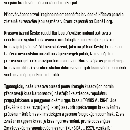
vnějším bradlovém pásmu Západních Karpat.
Křídové vápence tvoří regionálně omezené facie v české křídové pánvi a
zřetelně zkrasovělé jsou zejména v území západně od Kutné Hory.
Krasová území České republiky
jsou převážně malými ostrovy s
nedokonale vyvinutou krasovou morfologií a s omezeným spektrem
krasových jevů. I větší krasová území, jako na příklad Český kras, jsou
tvořena nesouvislou mozaikou vápencových poloh, izolovaných a
přerušovaných nekrasovými horninami. Jen Moravský kras je ucelenější
krasovou oblastí s širokou škálou dobře vyvinutých krasových fenoménů
včetně volných podzemních toků.
Typologicky
naše krasové oblasti podle litologie krasových hornin
představují kras karbonátový náležející ke středoevropskému
polycyklickému a polygenetickému typu krasu (PANOŠ V., 1964). Jde
převážně o kras rozptýlený, který se tvořil opakovaným krasověním v
průběhu měnících se klimatických a geomorfologických podmínek. Zcela
zvláštním typem krasu je kras hydrotermální, prvně popsaný ze
Zbrašovských aragonitových jeskyní (KUNSKÝ J., 1957), vznikající