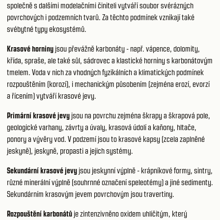
společně s dalšími modelačními činiteli vytváří soubor svérázných
povrchových i podzemních tvarů. Za těchto podmínek vznikají také
svébytné typy ekosystémů.
Krasové horniny
jsou převážně karbonáty - např. vápence, dolomity,
křída, spraše, ale také sůl, sádrovec a klastické horniny s karbonátovým
tmelem. Voda v nich za vhodných fyzikálních a klimatických podmínek
rozpouštěním (korozí), i mechanickým působením (zejména erozí, evorzí
a řícením) vytváří krasové jevy.
Primární krasové jevy
jsou na povrchu zejména škrapy a škrapová pole,
geologické varhany, závrty a úvaly, krasová údolí a kaňony, hltače,
ponory a vývěry vod. V podzemí jsou to krasové kapsy (zcela zaplněné
jeskyně), jeskyně, propasti a jejich systémy.
Sekundární krasové jevy
jsou jeskynní výplně - krápníkové formy, sintry,
různé minerální výplně (souhrnné označení speleotémy) a jiné sedimenty.
Sekundárním krasovým jevem povrchovým jsou travertiny.
Rozpouštění karbonátů
je zintenzivněno oxidem uhličitým, který