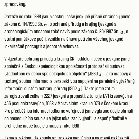
zpracovány.
Protože od roku 1992 jsou všechny naše jeskyně přísně chráněny podle
zákona č.
114/1992 Sb.
, o ochraně přírody a krajiny (jeskyně s
archeologickým obsahem také navíc podle zákona č.
20/1987 Sb.
, o
státní památkové péči), vznikla naléhavá potřeba všechny jeskyně
lokalizačně podchytit a jednotně evidovat.
V Agentuře ochrany přírody a krajiny ČR - oddělení péče o jeskyně jsme
společně s Českou speleologickou společností proto začali budovat
„Jednotnou evidenci speleologických objektů“ (
JESO
), jako mapový a
textový soubor informací s perspektivou napojení na paralelně vytvářený
Informační systém ochrany přírody (
ISOP
). Takto jsme zatím
zaregistrovali celkem 2227 jeskyní a propastí, z toho je 1771 krasových a
456 pseudokrasových, 1062 v Moravském krasu a 378 v Českém krasu.
Pro předběžnou informaci odborné veřejnosti jsme vybrané údaje shrnuli
do následujícího soupisu a jejich lokalizaci vyjádřili alespoň přibližně v
přehledné mapě (údaje a mapa z roku 1998)
Jsme si vědomi, že soupis ani zdaleka není úplný a na mapě naší země