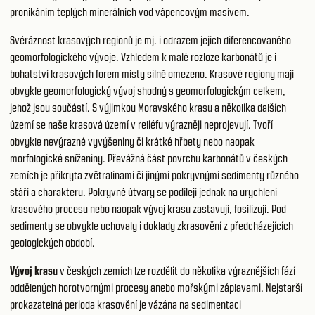
pronikáním teplých minerálních vod vápencovým masívem.
Svéráznost krasových regionů je mj. i odrazem jejich diferencovaného
geomorfologického vývoje. Vzhledem k malé rozloze karbonátů je i
bohatství krasových forem místy silně omezeno. Krasové regiony mají
obvykle geomorfologický vývoj shodný s geomorfologickým celkem,
jehož jsou součástí. S výjimkou Moravského krasu a několika dalších
území se naše krasová území v reliéfu výrazněji neprojevují. Tvoří
obvykle nevýrazné vyvýšeniny či krátké hřbety nebo naopak
morfologické sníženiny. Převážná část povrchu karbonátů v českých
zemích je přikryta zvětralinami či jinými pokryvnými sedimenty různého
stáří a charakteru. Pokryvné útvary se podílejí jednak na urychlení
krasového procesu nebo naopak vývoj krasu zastavují, fosilizují. Pod
sedimenty se obvykle uchovaly i doklady zkrasovění z předcházejících
geologických období.
Vývoj krasu
v českých zemích lze rozdělit do několika výraznějších fází
oddělených horotvornými procesy anebo mořskými záplavami. Nejstarší
prokazatelná perioda krasovění je vázána na sedimentaci