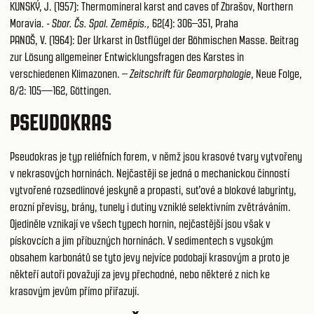
KUNSKÝ, J. (1957): Thermomineral karst and caves of Zbrašov, Northern
Moravia. -
Sbor. Čs. Spol. Zeměpis.,
62(4): 306–351, Praha
PANOŠ, V. (1964): Der Urkarst in Ostflügel der Böhmischen Masse. Beitrag
zur Lösung allgemeiner Entwicklungsfragen des Karstes in
verschiedenen Klimazonen. –
Zeitschrift für Geomorphologie
, Neue Folge,
8/2: 105—162, Göttingen.
PSEUDOKRAS
Pseudokras je typ reliéfních forem, v němž jsou krasové tvary vytvořeny
v nekrasových horninách. Nejčastěji se jedná o mechanickou činností
vytvořené rozsedlinové jeskyně a propasti, suťové a blokové labyrinty,
erozní převisy, brány, tunely i dutiny vzniklé selektivním zvětráváním.
Ojediněle vznikají ve všech typech hornin, nejčastější jsou však v
pískovcích a jim příbuzných horninách. V sedimentech s vysokým
obsahem karbonátů se tyto jevy nejvíce podobají krasovým a proto je
někteří autoři považují za jevy přechodné, nebo některé z nich ke
krasovým jevům přímo přiřazují.