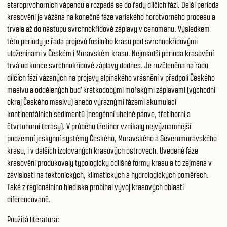
staroprvohorních vápenců a rozpadá se do řady dílčích fází. Další perioda
krasovění je vázána na konečné fáze variského horotvorného procesu a
trvala až do nástupu svrchnokřídové záplavy v cenomanu. Výsledkem
této periody je řada projevů fosilního krasu pod svrchnokřídovými
uloženinami v Českém i Moravském krasu. Nejmladší perioda krasovění
trvá od konce svrchnokřídové záplavy dodnes. Je rozčleněna na řadu
dílčích fází vázaných na projevy alpínského vrásnění v předpolí Českého
masívu a oddělených buď krátkodobými mořskými záplavami (východní
okraj Českého masívu) anebo výraznými fázemi akumulací
kontinentálních sedimentů (neogénní uhelné pánve, třetihorní a
čtvrtohorní terasy). V průběhu třetihor vznikaly nejvýznamnější
podzemní jeskynní systémy Českého, Moravského a Severomoravského
krasu, i v dalších izolovaných krasových ostrovech. Uvedené fáze
krasovění produkovaly typologicky odlišné formy krasu a to zejména v
závislosti na tektonických, klimatických a hydrologických poměrech.
Také z regionálního hlediska probíhal vývoj krasových oblastí
diferencovaně.
Použitá literatura: