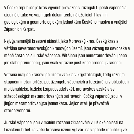
V České republice je kras vyvinut převážně v různých typech vápenců a
ojediněle také ve vápnitých dolomitech, náležejících hlavním
geologickým a geomorfologickým jednotkám Českého masivu a vnějších
Západních Karpat.
Nejvýznamnější krasové oblasti, jako Moravský kras, Český kras a
většina severomoravských krasových území, jsou vázány na devonské a
méně často na silurské vápence. Většinou jsou nemetamorfovány nebo
jen slabě přeměněny, jsou však výrazně postižené procesy vrásnění.
Většina malých krasových území vznikla v krystalických, tedy různým
stupněm metamorfózy postižených, vápencích a to zejména v oblastech
moldanubické, lužické (západosudetské), moravskoslezské a ve
středočeských metamorfovaných ostrovech. Čočky vápenců jsou i v
jiných metamorfovaných jednotkách. Jejich stáří je převážně
staroprvohorní.
Jurské vápence jsou v malém rozsahu zkrasovělé v lužické oblasti na
Lužickém hřbetu a větší krasová území vytváří na východě republiky ve