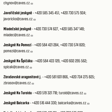
chynov@caves.cz
Javoříčské jeskyně
-
+420 585 345 451
,
+420 730 575 924
;
javoricko@caves.cz
Mladečské jeskyně
-
+420 730 574 627
,
+420 585 347 148
;
mladec@caves.cz
Jeskyně Na Pomezí
-
+420 584 421 284
,
+420 730 574 820
;
pomezi@caves.cz
Jeskyně Na Špičáku
-
+420 584 423 129
,
+420 602 295 562
;
spicak@caves.cz
Zbrašovské aragonitové j
. -
+420 581 601 866
,
+420 724 275 825
;
zbrasov@caves.cz
Jeskyně Na Turoldu
-
+420 519 321 718
;
turold@caves.cz
Jeskyně Balcarka
-
+420 516 444 330
;
balcarka@caves.cz