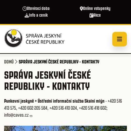
Přejít k hlavnímu obsahu
Otevírací doba
Online vstupenky
Info a ceník
Akce
DOMŮ
SPRÁVA JESKYNÍ ČESKÉ REPUBLIKY - KONTAKTY
SPRÁVA JESKYNÍ ČESKÉ
REPUBLIKY - KONTAKTY
Punkevní jeskyně + Ústřední informační služba Skalní mlýn
-
+420 516
413 575
,
+420 602 205 584
,
+420 516 410 024
,
+420 516 418 602
;
info@caves.cz