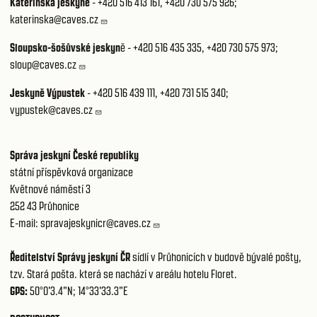
Kateřinská jeskyně
-
+420 516 413 161
,
+420 730 575 926
;
katerinska@caves.cz
Sloupsko-šošůvské jeskyn
ě -
+420 516 435 335
,
+420 730 575 973
;
sloup@caves.cz
Jeskyně Výpustek
-
+420 516 439 111
,
+420 731 515 340
;
vypustek@caves.cz
Správa jeskyní České republiky
státní příspěvková organizace
Květnové náměstí 3
252 43 Průhonice
E-mail:
spravajeskynicr@caves.cz
Ředitelství Správy jeskyní ČR
sídlí v Průhonicích v budově bývalé pošty,
tzv. Stará pošta. která se nachází v areálu hotelu Floret.
GPS:
50°0'3.4"N; 14°33'33.3"E