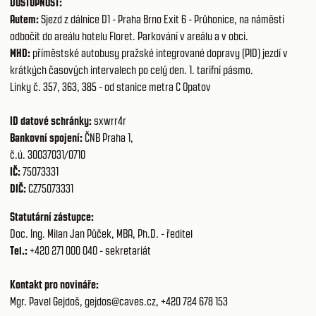
DOSTUPNOST:
Autem:
Sjezd z dálnice D1 - Praha Brno Exit 6 - Průhonice, na náměstí
odbočit do areálu hotelu Floret. Parkování v areálu a v obci.
MHD:
příměstské autobusy pražské integrované dopravy (PID) jezdí v
krátkých časových intervalech po celý den. 1. tarifní pásmo.
Linky č. 357, 363, 385 - od stanice metra C Opatov
ID datové schránky:
sxwrr4r
Bankovní spojení:
ČNB Praha 1,
č.ú. 30037031/0710
IČ:
75073331
DIČ:
CZ75073331
Statutární zástupce:
Doc. Ing. Milan Jan Půček, MBA, Ph.D. - ředitel
Tel.:
+420 271 000 040
- sekretariát
Kontakt pro novináře
:
Mgr. Pavel Gejdoš, gejdos@caves.cz,
+420 724 678 153