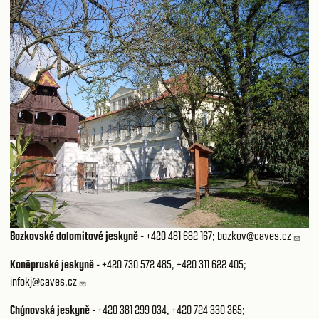
Bozkovské dolomitové jeskyně
-
+420 481 682 167
;
bozkov@caves.cz
Koněpruské jeskyně
-
+420 730 572 485
,
+420 311 622 405
;
infokj@caves.cz
Chýnovská jeskyně
-
+420 381 299 034
,
+420 724 330 365
;