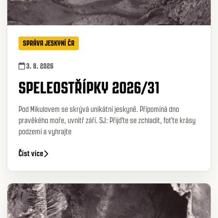
SPRÁVA JESKYNÍ ČR
3. 8. 2026
SPELEOSTŘÍPKY 2026/31
Pod Mikulovem se skrývá unikátní jeskyně. Připomíná dno
pravěkého moře, uvnitř září. SJ: Přijďte se zchladit, foťte krásy
podzemí a vyhrajte
Číst více