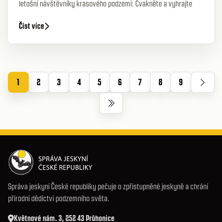
letošní návštěvníky krasového podzemí: Cvakněte a vyhrajte
Číst více
1
2
3
4
5
6
7
8
9
Správa jeskyní České republiky pečuje o zpřístupněné jeskyně a chrání
přírodní dědictví podzemního světa.
Květnové nám. 3, 252 43 Průhonice