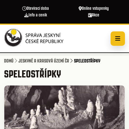
Přejít k hlavnímu obsahu
Otevírací doba
Online vstupenky
Info a ceník
Akce
DOMŮ
JESKYNĚ A KRASOVÁ ÚZEMÍ ČR
SPELEOSTŘÍPKY
SPELEOSTŘÍPKY