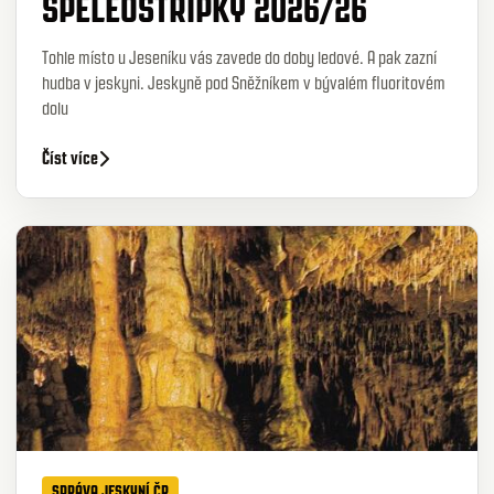
SPELEOSTŘÍPKY 2026/26
Tohle místo u Jeseníku vás zavede do doby ledové. A pak zazní
hudba v jeskyni. Jeskyně pod Sněžníkem v bývalém fluoritovém
dolu
Číst více
SPRÁVA JESKYNÍ ČR