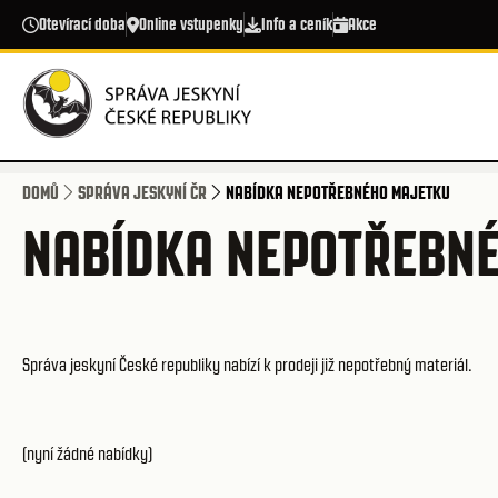
Přejít k hlavnímu obsahu
Otevírací doba
Online vstupenky
Info a ceník
Akce
DOMŮ
SPRÁVA JESKYNÍ ČR
NABÍDKA NEPOTŘEBNÉHO MAJETKU
NABÍDKA NEPOTŘEBN
Správa jeskyní České republiky nabízí k prodeji již nepotřebný materiál.
(nyní žádné nabídky)