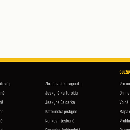
SLUŽBY
tové j.
Zbrašovské aragonit. j.
Pro m
yně
Jeskyně Na Turoldu
Onlin
ně
Jeskyně Balcarka
Volná
ně
Kateřinská jeskyně
Mapa 
ně
Punkevní jeskyně
Prohlá