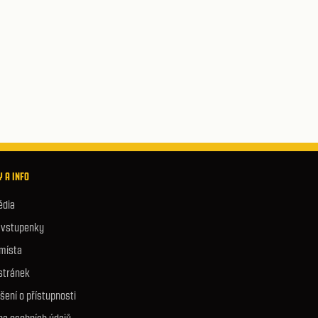
 A INFO
édia
e vstupenky
 místa
stránek
šení o přístupnosti