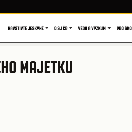
NAVŠTIVTE JESKYNĚ
O SJ ČR
VĚDA A VÝZKUM
PRO ŠKO
ÉHO MAJETKU