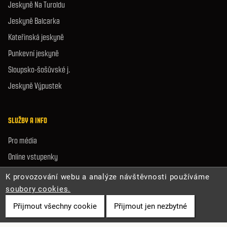
Jeskyně Na Turoldu
Jeskyně Balcarka
Kateřinská jeskyně
Punkevní jeskyně
Sloupsko-šošůvské j.
Jeskyně Výpustek
SLUŽBY A INFO
Pro média
Online vstupenky
Volná místa
K provozování webu a analýze návštěvnosti používáme
Mapa stránek
soubory cookies.
Prohlášení o přístupnosti
Přijmout všechny cookie
Přijmout jen nezbytné
Ochrana osobních údajů