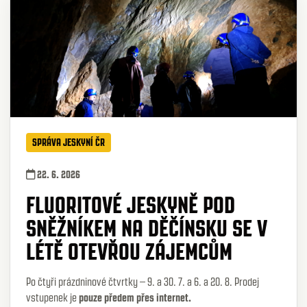
SPRÁVA JESKYNÍ ČR
22. 6. 2026
FLUORITOVÉ JESKYNĚ POD
SNĚŽNÍKEM NA DĚČÍNSKU SE V
LÉTĚ OTEVŘOU ZÁJEMCŮM
Po čtyři prázdninové čtvrtky – 9. a 30. 7. a 6. a 20. 8.
Prodej
vstupenek je
pouze předem přes internet.