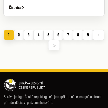
Číst více
1
2
3
4
5
6
7
8
9
Správa jeskyní České republiky pečuje o zpřístupněné jeskyně a chrání
přírodní dědictví podzemního světa.