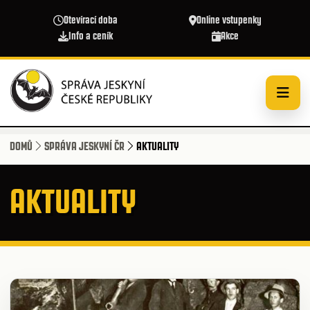
Přejít k hlavnímu obsahu
Otevírací doba
Online vstupenky
Info a ceník
Akce
DOMŮ
SPRÁVA JESKYNÍ ČR
AKTUALITY
AKTUALITY