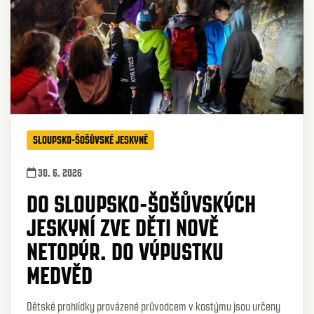
SLOUPSKO-ŠOŠŮVSKÉ JESKYNĚ
30. 6. 2026
DO SLOUPSKO-ŠOŠŮVSKÝCH
JESKYNÍ ZVE DĚTI NOVĚ
NETOPÝR. DO VÝPUSTKU
MEDVĚD
Dětské prohlídky provázené průvodcem v kostýmu jsou určeny