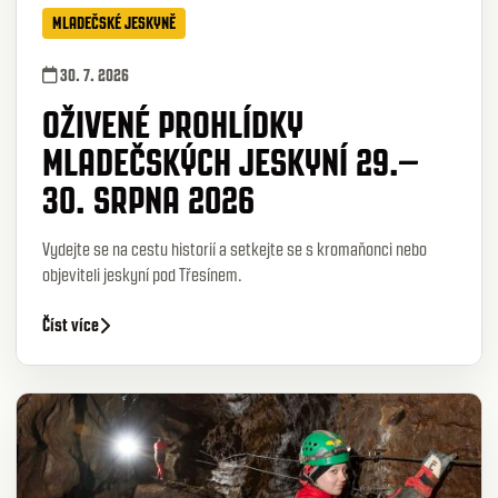
MLADEČSKÉ JESKYNĚ
30. 7. 2026
OŽIVENÉ PROHLÍDKY
MLADEČSKÝCH JESKYNÍ 29.–
30. SRPNA 2026
Vydejte se na cestu historií a setkejte se s kromaňonci nebo
objeviteli jeskyní pod Třesínem.
Číst více