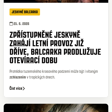
JESKYNĚ BALCARKA
25. 6. 2026
ZPŘÍSTUPNĚNÉ JESKYNĚ
ZAHÁJÍ LETNÍ PROVOZ JIŽ
DŘÍVE, BALCARKA PRODLUŽUJE
OTEVÍRACÍ DOBU
Prohlídka tuzemského krasového podzemí může být i vítaným
zchlazením
v tropických dnech.
Číst více