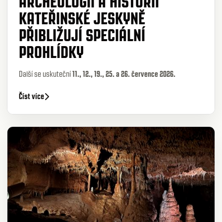
ARCHEOLOGII A HISTORII
KATEŘINSKÉ JESKYNĚ
PŘIBLIŽUJÍ SPECIÁLNÍ
PROHLÍDKY
Další se uskuteční
11., 12., 19., 25. a 26. července 2026.
Číst více