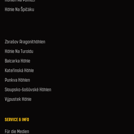
Höhle Na Špičáku
Zbrašov Aragonithöhlen
Höhle Na Turoldu
Balcarka Höhle
Kateřinská Höhle
Punkva Höhlen
Sloupsko-šošůvské Höhlen
Výpustek Höhle
SERVICE & INFO
Für die Medien