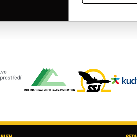
ÖHLEN
SERV