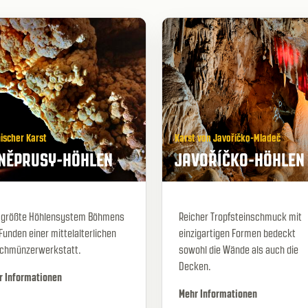
ischer Karst
Karst von Javoříčko-Mladeč
NĚPRUSY-HÖHLEN
JAVOŘÍČKO-HÖHLEN
 größte Höhlensystem Böhmens
Reicher Tropfsteinschmuck mit
Funden einer mittelalterlichen
einzigartigen Formen bedeckt
schmünzerwerkstatt.
sowohl die Wände als auch die
Decken.
r Informationen
Mehr Informationen