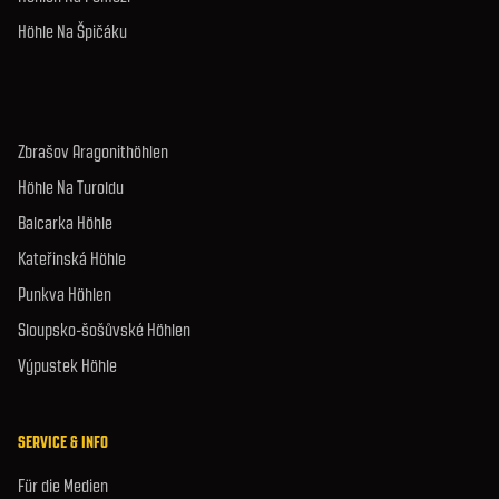
Höhle Na Špičáku
Zbrašov Aragonithöhlen
Höhle Na Turoldu
Balcarka Höhle
Kateřinská Höhle
Punkva Höhlen
Sloupsko-šošůvské Höhlen
Výpustek Höhle
SERVICE & INFO
Für die Medien