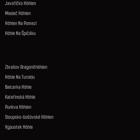
Javoříčko Höhlen
Mladeč Höhlen
Höhlen Na Pomezí
Höhle Na Špičáku
Zbrašov Aragonithöhlen
Höhle Na Turoldu
Balcarka Höhle
Kateřinská Höhle
Punkva Höhlen
Sloupsko-šošůvské Höhlen
Výpustek Höhle