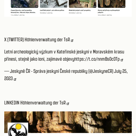
X (TWITTER) Höhlenverwaltung der TsR
Letní archeologický výzkum v Kateřinské jeskyni v Moravském krasu
přinesl, stejně jako loni, zajímavé objevy
https://t.co/nnmBs0c0Tp
— Jeskyně ČR - Správa jeskyní České republiky (@JeskyneCR)
July 25,
2023
LINKEDIN Höhlenverwaltung der TsR