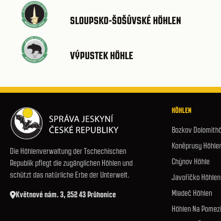
SLOUPSKO-ŠOŠŮVSKÉ HÖHLEN
VÝPUSTEK HÖHLE
HÖHLEN
Bozkov Dolomith
Koněprusy Höhle
Die Höhlenverwaltung der Tschechischen
Chýnov Höhle
Republik pflegt die zugänglichen Höhlen und
schützt das natürliche Erbe der Unterwelt.
Javoříčko Höhlen
Mladeč Höhlen
Květnové nám. 3, 252 43 Průhonice
Höhlen Na Pomez