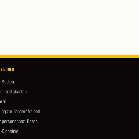
E & INFO
e Medien
 eintrittskarten
rte
ung zur Barrierefreiheit
z personenbez. Daten
-Richtlinie