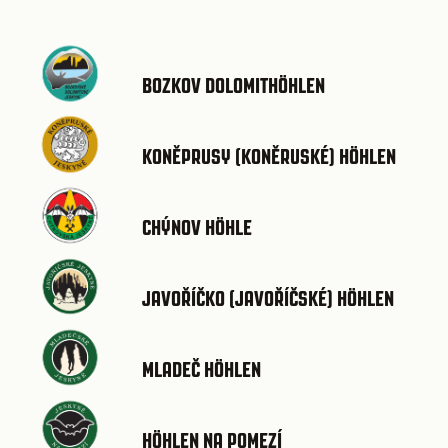
BOZKOV DOLOMITHÖHLEN
KONĚPRUSY (KONĚRUSKÉ) HÖHLEN
CHÝNOV HÖHLE
JAVOŘÍČKO (JAVOŘÍČSKÉ) HÖHLEN
MLADEČ HÖHLEN
HÖHLEN NA POMEZÍ