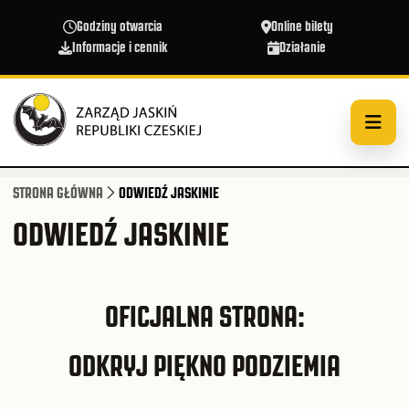
Przejdź do treści
Godziny otwarcia
Online bilety
Informacje i cennik
Działanie
STRONA GŁÓWNA
ODWIEDŹ JASKINIE
ODWIEDŹ JASKINIE
OFICJALNA STRONA:
ODKRYJ PIĘKNO PODZIEMIA