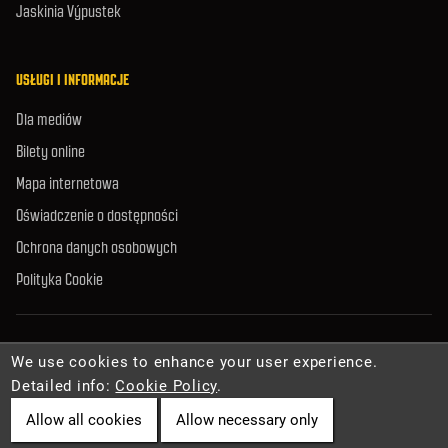
Jaskinia Výpustek
USŁUGI I INFORMACJE
Dla mediów
Bilety online
Mapa internetowa
Oświadczenie o dostępności
Ochrona danych osobowych
Polityka Cookie
© 2026 Zarząd Jaskiń Republiki Czeskiej. Wszelkie prawa zastrzeżone.
We use cookies to enhance your user experience.
Detailed info:
Cookie Policy
.
Allow all cookies
Allow necessary only
Cookies