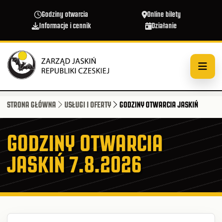
Przejdź do treści
Godziny otwarcia
Online bilety
Informacje i cennik
Działanie
STRONA GŁÓWNA
USŁUGI I OFERTY
GODZINY OTWARCIA JASKIŃ
GODZINY OTWARCIA
JASKIŃ 7.8.2026