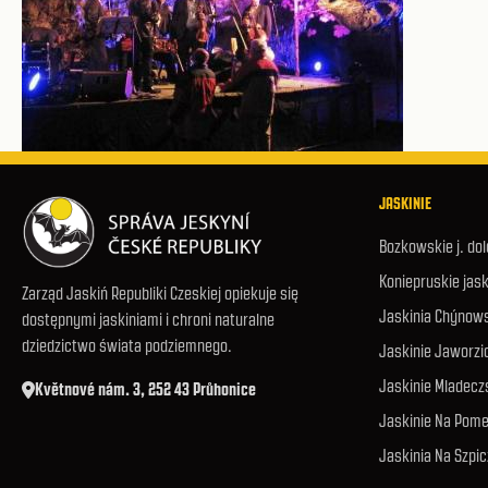
JASKINIE
Bozkowskie j. do
Koniepruskie jask
Zarząd Jaskiń Republiki Czeskiej opiekuje się
Jaskinia Chýnow
dostępnymi jaskiniami i chroni naturalne
dziedzictwo świata podziemnego.
Jaskinie Jaworzi
Jaskinie Mladecz
Květnové nám. 3, 252 43 Průhonice
Jaskinie Na Pome
Jaskinia Na Szpi