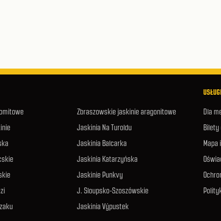
USŁUGI
lomitowe
Zbraszowskie jaskinie aragonitowe
Dla m
inie
Jaskinia Na Turoldu
Bilety
ska
Jaskinia Balcarka
Mapa 
cskie
Jaskinia Katarzyńska
Oświa
skie
Jaskinie Punkvy
Ochro
zi
J. Sloupsko-Szoszówskie
Polity
czaku
Jaskinia Výpustek