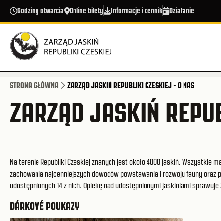
Przejdź do treści
Godziny otwarcia
Online bilety
Informacje i cennik
Działanie
STRONA GŁÓWNA
ZARZĄD JASKIŃ REPUBLIKI CZESKIEJ - O NAS
ZARZĄD JASKIŃ REPUB
Na terenie Republiki Czeskiej znanych jest około 4000 jaskiń. Wszystkie
zachowania najcenniejszych dowodów powstawania i rozwoju fauny oraz pow
udostępnionych 14 z nich. Opiekę nad udostępnionymi jaskiniami sprawuje 
DÁRKOVÉ POUKAZY