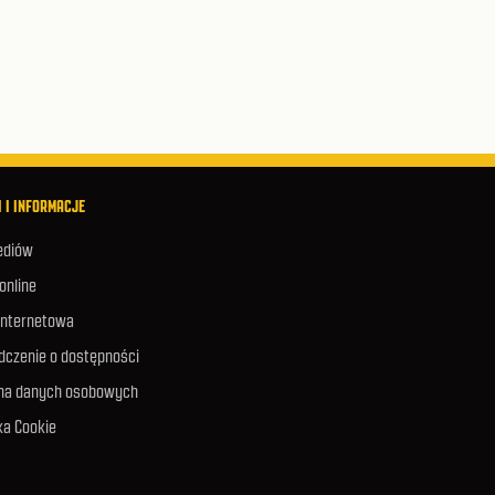
 I INFORMACJE
ediów
 online
internetowa
dczenie o dostępności
na danych osobowych
ka Cookie