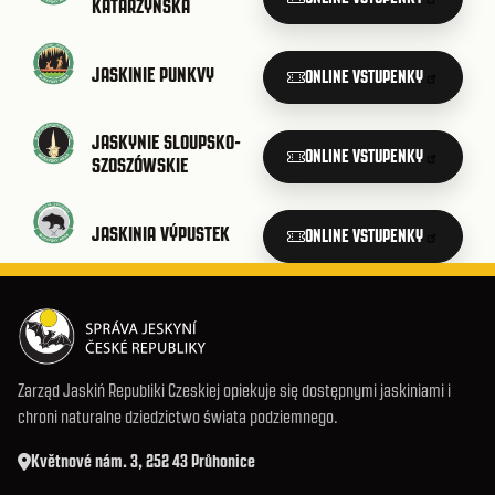
KATARZYŃSKA
JASKINIE PUNKVY
ONLINE VSTUPENKY
JASKYNIE SLOUPSKO-
ONLINE VSTUPENKY
SZOSZÓWSKIE
JASKINIA VÝPUSTEK
ONLINE VSTUPENKY
Zarząd Jaskiń Republiki Czeskiej opiekuje się dostępnymi jaskiniami i
chroni naturalne dziedzictwo świata podziemnego.
Květnové nám. 3, 252 43 Průhonice