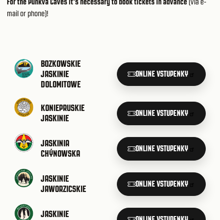
For the Punkva Caves it's necessary to book tickets in advance
(via e-
mail or phone)!
BOZKOWSKIE
JASKINIE
ONLINE VSTUPENKY
DOLOMITOWE
KONIEPRUSKIE
ONLINE VSTUPENKY
JASKINIE
JASKINIA
ONLINE VSTUPENKY
CHÝNOWSKA
JASKINIE
ONLINE VSTUPENKY
JAWORZICSKIE
JASKINIE
ONLINE VSTUPENKY