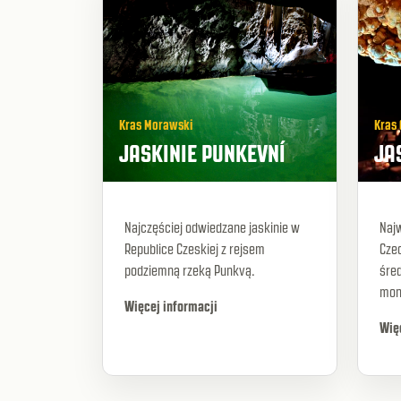
Kras Morawski
Kras 
JASKINIE PUNKEVNÍ
JA
Najczęściej odwiedzane jaskinie w
Naj
Republice Czeskiej z rejsem
Cze
podziemną rzeką Punkvą.
śred
mon
Więcej informacji
Wię