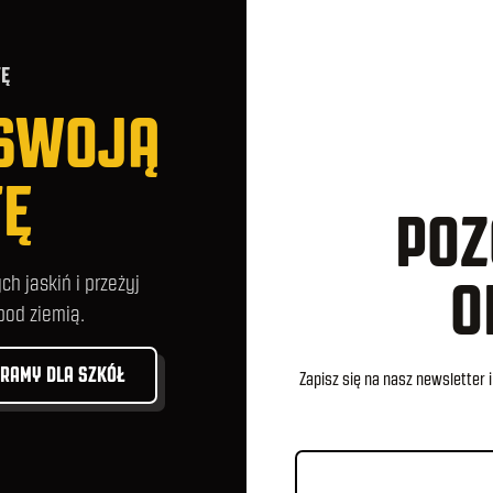
TĘ
 SWOJĄ
TĘ
POZ
O
h jaskiń i przeżyj
od ziemią.
RAMY DLA SZKÓŁ
Zapisz się na nasz newsletter