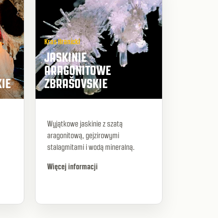
Kras Hranicki
JASKINIE
ARAGONITOWE
KIE
ZBRAŠOVSKIE
Wyjątkowe jaskinie z szatą
aragonitową, gejzirowymi
stalagmitami i wodą mineralną.
Więcej informacji