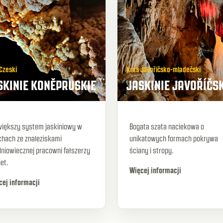
Czeski
Kras Javoříčsko-mladečski
SKINIE KONĚPRUSKIE
JASKINIE JAVOŘÍČS
większy system jaskiniowy w
Bogata szata naciekowa o
chach ze znaleziskami
unikatowych formach pokrywa
niowiecznej pracowni fałszerzy
ściany i stropy.
et.
Więcej informacji
cej informacji