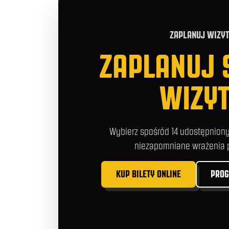
ZAPLANUJ WIZY
ZAPLANUJ
WIZY
Wybierz spośród 14 udostępnionyc
niezapomniane wrażenia p
KUP BILETY ONLINE
PROG