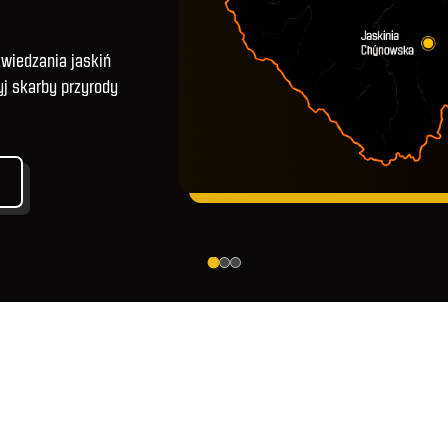
wiedzania jaskiń
yj skarby przyrody