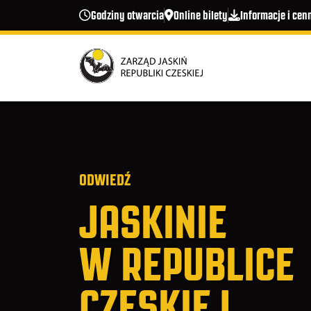
Przejdź do treści
Godziny otwarcia
Online bilety
Informacje i cen
ODWIEDŹ
JASKINIE
W REPUBLICE
CZESKIEJ