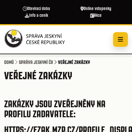
Přejít k hlavnímu obsahu
Otevírací doba
Online vstupenky
Info a ceník
Akce
DOMŮ
SPRÁVA JESKYNÍ ČR
VEŘEJNÉ ZAKÁZKY
VEŘEJNÉ ZAKÁZKY
ZAKÁZKY JSOU ZVEŘEJNĚNY NA
PROFILU ZADAVATELE:
HTTPS://EZAK.MZP.CZ/PROFILE_DISPL