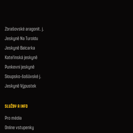
Zbrašovské aragonit. j.
Jeskyně Na Turoldu
Jeskyně Balcarka
Kateřinská jeskyně
Punkevní jeskyně
Sloupsko-šošůvské j.
Jeskyně Výpustek
SLUŽBY A INFO
Pro média
Online vstupenky