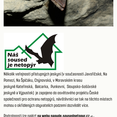
Několik veřejnosti přístupných jeskyní (v současnosti
Javoříčské
,
Na
Pomezí
,
Na Špičáku
,
Chýnovská
, v Moravském krasu
jeskyně
Kateřinská
,
Balcarka
,
Punkevní
,
Sloupsko-šošůvské
jeskyně
a
Výpustek
) je zapojeno do osvětového projektu České
společnosti pro ochranu netopýrů, návštěvníci se tak na těchto místech
mohou o okřídlených obyvatelích podzemí dozvědět více.
Podrobnosti lze nalézt
na webu
napude.sousednetopyr.cz
.