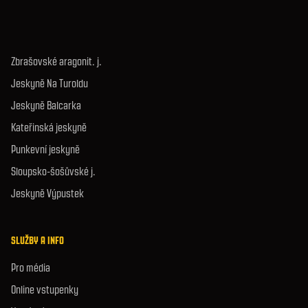
Zbrašovské aragonit. j.
Jeskyně Na Turoldu
Jeskyně Balcarka
Kateřinská jeskyně
Punkevní jeskyně
Sloupsko-šošůvské j.
Jeskyně Výpustek
SLUŽBY A INFO
Pro média
Online vstupenky