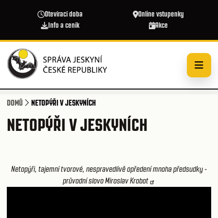
Přejít k hlavnímu obsahu
Otevírací doba
Online vstupenky
Info a ceník
Akce
DOMŮ
NETOPÝŘI V JESKYNÍCH
NETOPÝŘI V JESKYNÍCH
Netopýři, tajemní tvorové, nespravedlivě opředení mnoha předsudky -
průvodní slovo Miroslav Krobot