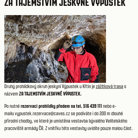
ZA TAJEMSTVÍM JESKYNĚ VÝPUSTEK
Druhý prohlídkový okruh jeskyní Výpustek u Křtin je
zážitková trasa
s
názvem
ZA TAJEMSTVÍM JESKYNĚ VÝPUSTEK.
Po nutné
rezervaci prohlídky předem na tel. 516 439 111
nebo e-
mailu
vypustek.rezervace@caves.cz
se podíváte i do 200 m dlouhé
přírodní chodby, ve které je umístěna vestavba bývalého Velitelského
pracoviště armády ČR. Z vnitřku této vestavby uvidíte pouze malou část.