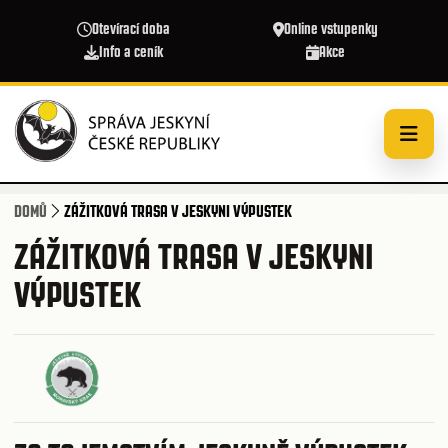
Přejít k hlavnímu obsahu
Otevírací doba
Online vstupenky
Info a ceník
Akce
DOMŮ
ZÁŽITKOVÁ TRASA V JESKYNI VÝPUSTEK
ZÁŽITKOVÁ TRASA V JESKYNI
VÝPUSTEK