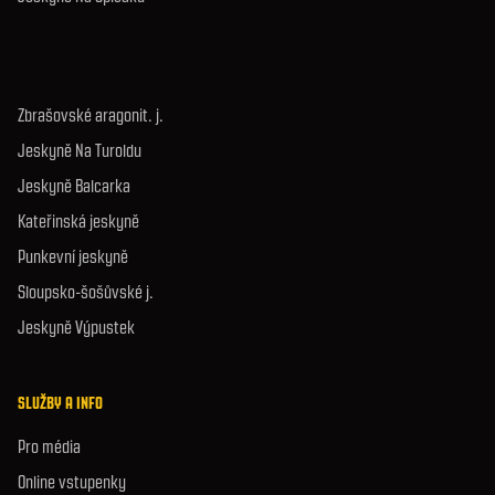
Zbrašovské aragonit. j.
Jeskyně Na Turoldu
Jeskyně Balcarka
Kateřinská jeskyně
Punkevní jeskyně
Sloupsko-šošůvské j.
Jeskyně Výpustek
SLUŽBY A INFO
Pro média
Online vstupenky