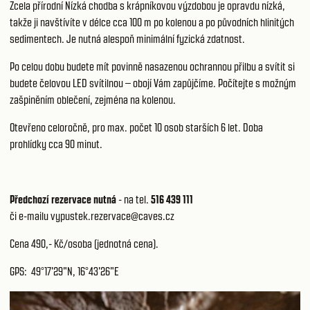
Zcela přírodní Nízká chodba s krápníkovou výzdobou je opravdu nízká,
takže ji navštívíte v délce cca 100 m po kolenou a po původních hlinitých
sedimentech. Je nutná alespoň minimální fyzická zdatnost.
Po celou dobu budete mít povinně nasazenou ochrannou přilbu a svítit si
budete čelovou LED svítilnou – obojí Vám zapůjčíme. Počítejte s možným
zašpiněním oblečení, zejména na kolenou.
Otevřeno celoročně, pro max. počet 10 osob starších 6 let. Doba
prohlídky cca 90 minut.
Předchozí rezervace nutná
- na tel.
516 439 111
či e-mailu
vypustek.rezervace@caves.cz
Cena 490,- Kč/osoba (jednotná cena).
GPS: 49°17'29"N, 16°43'26"E