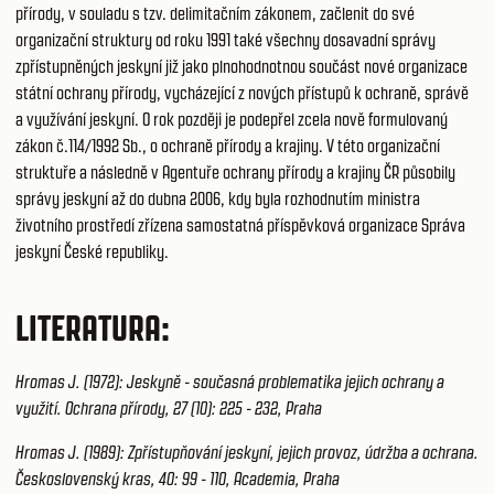
přírody, v souladu s tzv. delimitačním zákonem, začlenit do své
organizační struktury od roku 1991 také všechny dosavadní správy
zpřístupněných jeskyní již jako plnohodnotnou součást nové organizace
státní ochrany přírody, vycházející z nových přístupů k ochraně, správě
a využívání jeskyní. O rok později je podepřel zcela nově formulovaný
zákon č.114/1992 Sb., o ochraně přírody a krajiny. V této organizační
struktuře a následně v Agentuře ochrany přírody a krajiny ČR působily
správy jeskyní až do dubna 2006, kdy byla rozhodnutím ministra
životního prostředí zřízena samostatná příspěvková organizace Správa
jeskyní České republiky.
LITERATURA:
Hromas J. (1972): Jeskyně - současná problematika jejich ochrany a
využití. Ochrana přírody, 27 (10): 225 - 232, Praha
Hromas J. (1989): Zpřístupňování jeskyní, jejich provoz, údržba a ochrana.
Československý kras, 40: 99 - 110, Academia, Praha