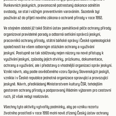
Punkevních jeskyních, pravomocně potrestaný dokonce odnětím
svobody, se stal i vážným preventivním varováním. Sazebník byl
používán až do přijetí nového zákona o ochraně přírody v roce 1992.
Ve stejném období již také Státní ústav památkové péče ochrany přírody
organizoval pravidelné porady a odborná setkání správců jeskyní,
pracovníků ochrany přírody, státní báňské správy i České speleologické
společnosti ke všem odborným otázkám ochrany a využívání
jeskyní. Postupně se tak sbližovaly nejen názory na nové přístupy k
využívání jeskyní, způsoby jejich otvírky, průzkumu, dokumentace,
ochrany a využívání, ale i představy o vhodnější organizaci správ jeskyní.
Vznikl návrh, aby podle osvědčeného vzoru Správy Slovenských jaskýň,
vznikla i v České republice jednotná organizace spravující a provozující
jeskyně. Návrh, předkládaný Ministerstvem kultury ČSR, tehdejším
gestorem ochrany přírody a podporovaný Vládním výborem pro cestovní
ruch, již však nebyl realizován.
Všechny tyto aktivity vytvořily podmínky, aby po vzniku rezortu
životního prostředí v roce 1990 mohl nově zřízený Český ústav ochrany