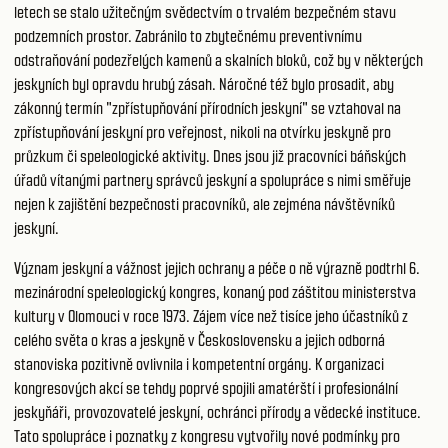
letech se stalo užitečným svědectvím o trvalém bezpečném stavu
podzemních prostor. Zabránilo to zbytečnému preventivnímu
odstraňování podezřelých kamenů a skalních bloků, což by v některých
jeskyních byl opravdu hrubý zásah. Náročné též bylo prosadit, aby
zákonný termín "zpřístupňování přírodních jeskyní" se vztahoval na
zpřístupňování jeskyní pro veřejnost, nikoli na otvírku jeskyně pro
průzkum či speleologické aktivity. Dnes jsou již pracovníci báňských
úřadů vítanými partnery správců jeskyní a spolupráce s nimi směřuje
nejen k zajištění bezpečnosti pracovníků, ale zejména návštěvníků
jeskyní.
Význam jeskyní a vážnost jejich ochrany a péče o ně výrazně podtrhl 6.
mezinárodní speleologický kongres, konaný pod záštitou ministerstva
kultury v Olomouci v roce 1973. Zájem více než tisíce jeho účastníků z
celého světa o kras a jeskyně v Československu a jejich odborná
stanoviska pozitivně ovlivnila i kompetentní orgány. K organizaci
kongresových akcí se tehdy poprvé spojili amatérští i profesionální
jeskyňáři, provozovatelé jeskyní, ochránci přírody a vědecké instituce.
Tato spolupráce i poznatky z kongresu vytvořily nové podmínky pro