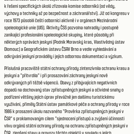
k řešení specifických úkolů zřizovala komise odborníků (od vědy,
výchovy a techniky až po bezpečnost a záchranářství). Již od kongresu v
roce 1973 působili čeští odborníci aktivně i v orgánech Mezinárodní
speleologické unie (UIS). Aktivity ČSS pozvolna nahradily i postupně
zanikající profesionální speleologické skupiny, které působily při
některých správách jeskyní (Podnik Moravský kras, Vlastivědný ústav
Olomouc) a Geografickém ústavu ČSAV Brno a vedle vyhledávání a
odkrývání jeskyní prováděly i jejich odbornou dokumentaci a výzkum.
Příslušná pracoviště státní ochrany přírody zintenzívnila ochranu krasu a
jeskyní a "přitvrdila" i při prosazování záchrany jeskyní nově
odkrývaných při těžbě vápenců. Obavy z přibývajících negativních
dopadů na dochovaný stav zpřístupněných jeskyní a očividné snahy o
podřízení většiny jejich úprav převážně jen dalšímu turistickému
využívání, přiměly Státní ústav památkové péče a ochrany přírody v roce
1986 k prosazení úkolu nazvaného "Prověrka zpřístupněných jeskyní v
ČSR" s proklamovaným cílem "sjednocení přístupů a zvýšení účinnosti
vlivu orgánů státní ochrany přírody na ochranu zpřístupněných jeskyní v
ČSR, zlepšení stavu a provozu těchto objektů v souladu s jejich