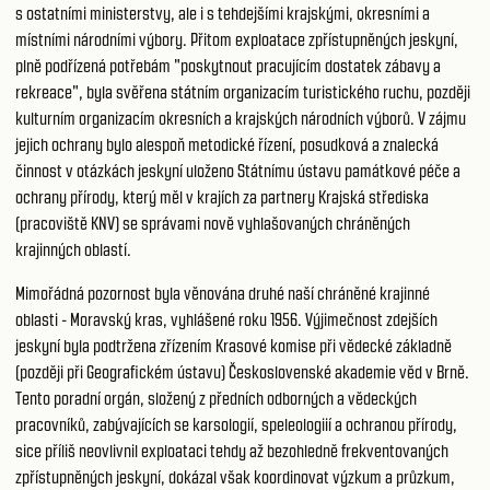
s ostatními ministerstvy, ale i s tehdejšími krajskými, okresními a
místními národními výbory. Přitom exploatace zpřístupněných jeskyní,
plně podřízená potřebám "poskytnout pracujícím dostatek zábavy a
rekreace", byla svěřena státním organizacím turistického ruchu, později
kulturním organizacím okresních a krajských národních výborů. V zájmu
jejich ochrany bylo alespoň metodické řízení, posudková a znalecká
činnost v otázkách jeskyní uloženo Státnímu ústavu památkové péče a
ochrany přírody, který měl v krajích za partnery Krajská střediska
(pracoviště KNV) se správami nově vyhlašovaných chráněných
krajinných oblastí.
Mimořádná pozornost byla věnována druhé naší chráněné krajinné
oblasti - Moravský kras, vyhlášené roku 1956. Výjimečnost zdejších
jeskyní byla podtržena zřízením Krasové komise při vědecké základně
(později při Geografickém ústavu) Československé akademie věd v Brně.
Tento poradní orgán, složený z předních odborných a vědeckých
pracovníků, zabývajících se karsologií, speleologiií a ochranou přírody,
sice příliš neovlivnil exploataci tehdy až bezohledně frekventovaných
zpřístupněných jeskyní, dokázal však koordinovat výzkum a průzkum,