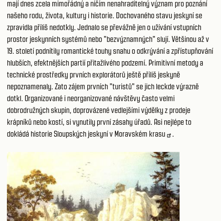
mají dnes zcela mimořádný a ničím nenahraditelný význam pro poznání
našeho rodu, života, kultury i historie. Dochovaného stavu jeskyní se
zpravidla příliš nedotkly. Jednalo se převážně jen o užívání vstupních
prostor jeskynních systémů nebo "bezvýznamných" slují. Většinou až v
19. století podnítily romantické touhy snahu o odkrývání a zpřístupňování
hlubších, efektnějších partií přitažlivého podzemí. Primitivní metody a
technické prostředky prvních explorátorů ještě příliš jeskyně
nepoznamenaly. Zato zájem prvních "turistů" se jich leckde výrazně
dotkl. Organizované i neorganizované návštěvy často velmi
dobrodružných skupin, doprovázené vedlejšími výdělky z prodeje
krápníků nebo kostí, si vynutily první zásahy úřadů. Asi nejlépe to
dokládá historie Sloupských jeskyní v
Moravském krasu
.