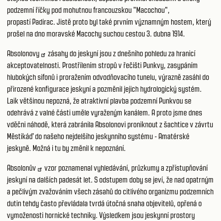
podzemní říčky pod mohutnou francouzskou "Macochou",
propastí Padirac. Jistě proto byl také prvním významným hostem, který
prošel na dno moravské Macochy suchou cestou 3. dubna 1914.
Absolonovy
zásahy do jeskyní jsou z dnešního pohledu za hranicí
akceptovatelnosti. Prostřílením stropů v řečišti Punkvy, zasypáním
hlubokých sifonů i proražením odvodňovacího tunelu, výrazně zasáhl do
přirozené konfigurace jeskyní a pozměnil jejich hydrologický systém.
Laik většinou nepozná, že atraktivní plavba podzemní Punkvou se
odehrává z valné části uměle vyraženým kanálem. A proto jsme dnes
vděčni náhodě, která zabránila Absolonovi proniknout z šachtice v závrtu
Městikáď do našeho nejdelšího jeskynního systému - Amatérské
jeskyně. Možná i tu by změnil k nepoznání.
Absolonův
vzor poznamenal vyhledávání, průzkumy a zpřístupňování
jeskyní na dalších padesát let. S odstupem doby se jeví, že nad opatrným
a pečlivým zvažováním všech zásahů do citlivého organizmu podzemních
dutin tehdy často převládala tvrdá útočná snaha objevitelů, opřená o
vymoženosti hornické techniky. Výsledkem jsou jeskynní prostory