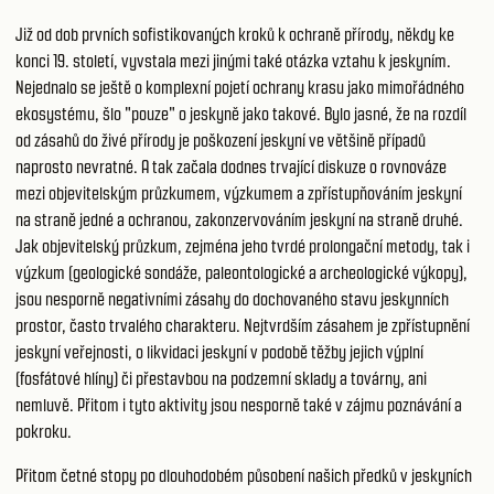
Již od dob prvních sofistikovaných kroků k ochraně přírody, někdy ke
konci 19. století, vyvstala mezi jinými také otázka vztahu k jeskyním.
Nejednalo se ještě o komplexní pojetí ochrany krasu jako mimořádného
ekosystému, šlo "pouze" o jeskyně jako takové. Bylo jasné, že na rozdíl
od zásahů do živé přírody je poškození jeskyní ve většině případů
naprosto nevratné. A tak začala dodnes trvající diskuze o rovnováze
mezi objevitelským průzkumem, výzkumem a zpřístupňováním jeskyní
na straně jedné a ochranou, zakonzervováním jeskyní na straně druhé.
Jak objevitelský průzkum, zejména jeho tvrdé prolongační metody, tak i
výzkum (geologické sondáže, paleontologické a archeologické výkopy),
jsou nesporně negativními zásahy do dochovaného stavu jeskynních
prostor, často trvalého charakteru. Nejtvrdším zásahem je zpřístupnění
jeskyní veřejnosti, o likvidaci jeskyní v podobě těžby jejich výplní
(fosfátové hlíny) či přestavbou na podzemní sklady a továrny, ani
nemluvě. Přitom i tyto aktivity jsou nesporně také v zájmu poznávání a
pokroku.
Přitom četné stopy po dlouhodobém působení našich předků v jeskyních