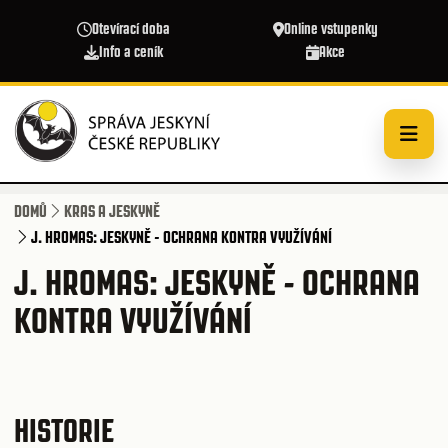
Přejít k hlavnímu obsahu
Otevírací doba
Online vstupenky
Info a ceník
Akce
DOMŮ
KRAS A JESKYNĚ
J. HROMAS: JESKYNĚ - OCHRANA KONTRA VYUŽÍVÁNÍ
J. HROMAS: JESKYNĚ - OCHRANA
KONTRA VYUŽÍVÁNÍ
HISTORIE