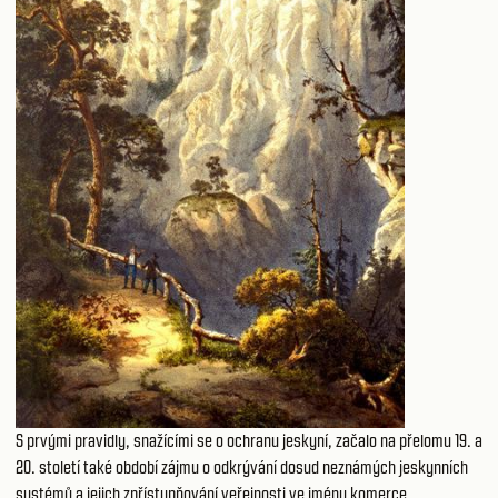
S prvými pravidly, snažícími se o ochranu jeskyní, začalo na přelomu 19. a
20. století také období zájmu o odkrývání dosud neznámých jeskynních
systémů a jejich zpřístupňování veřejnosti ve jménu komerce.