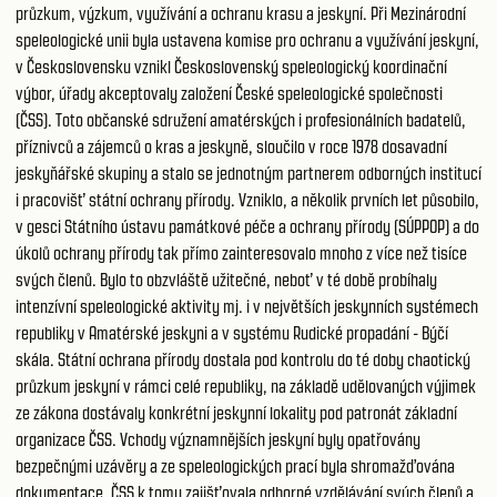
průzkum, výzkum, využívání a ochranu krasu a jeskyní. Při Mezinárodní
speleologické unii byla ustavena komise pro ochranu a využívání jeskyní,
v Československu vznikl Československý speleologický koordinační
výbor, úřady akceptovaly založení České speleologické společnosti
(ČSS). Toto občanské sdružení amatérských i profesionálních badatelů,
příznivců a zájemců o kras a jeskyně, sloučilo v roce 1978 dosavadní
jeskyňářské skupiny a stalo se jednotným partnerem odborných institucí
i pracovišť státní ochrany přírody. Vzniklo, a několik prvních let působilo,
v gesci Státního ústavu památkové péče a ochrany přírody (SÚPPOP) a do
úkolů ochrany přírody tak přímo zainteresovalo mnoho z více než tisíce
svých členů. Bylo to obzvláště užitečné, neboť v té době probíhaly
intenzívní speleologické aktivity mj. i v největších jeskynních systémech
republiky v Amatérské jeskyni a v systému Rudické propadání - Býčí
skála. Státní ochrana přírody dostala pod kontrolu do té doby chaotický
průzkum jeskyní v rámci celé republiky, na základě udělovaných výjimek
ze zákona dostávaly konkrétní jeskynní lokality pod patronát základní
organizace ČSS. Vchody významnějších jeskyní byly opatřovány
bezpečnými uzávěry a ze speleologických prací byla shromažďována
dokumentace. ČSS k tomu zajišťovala odborné vzdělávání svých členů a