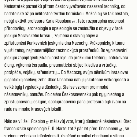
Nedostatek poznatků přitom často vyvažovalo nasazení techniky, od
badatelské až po nelítostně tvrdou hornickou. Možná by se tak nestalo,
nebýt aktivit profesora
Karla Absolona
. Tato rozporuplná osobnost
přírodovědy, archeologie a speleologie se zasloužila o objevy v řadě
jeskyní Moravského krasu. , zejména o slavný objev a
zpřístupnění
Punkevních jeskyní
a dna Macochy. Průkopnicky k tomu
využil tehdy nejmodernějších technických prostředků. Do vyhledávání
jeskyní zapojil geofyzikální přístroje, do průzkumu telefony, nafukovací
čluny, výkonná čerpadla, pneumatická sbíjecí kladiva a vrtačky,
potápěče, vojáky, střelmistry... Do Macochy svým dělníkům instaloval
gigantický ocelový žebř. Akce Absolona nabyly skutečné velkorysosti a
velké byly i výsledky a důsledky. Stal se vzorem pro mnohé
následovníky, bohužel. Po celém Československu pak byly hledány a
zpřístupňovány jeskyně, spolupracovníci pana profesora byli zváni na
radu na mnoho krasových lokalit.
Málo se ví, že i
Absolon
měl svůj vzor, který důsledně následoval. Otec
francouzské speleologie É. A. Martel totiž pár let před
Absolonem
, se
stejnou technikou i důsledností, úspěšně pronikal chodbami a sifony