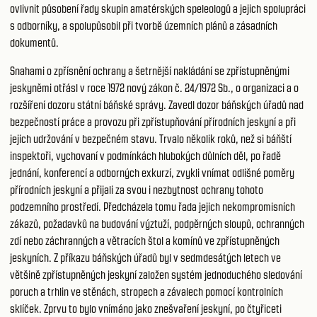
ovlivnit působení řady skupin amatérských speleologů a jejich spolupráci
s odborníky, a spolupůsobil při tvorbě územních plánů a zásadních
dokumentů.
Snahami o zpřísnění ochrany a šetrnější nakládání se zpřístupněnými
jeskyněmi otřásl v roce 1972 nový zákon č. 24/1972 Sb., o organizaci a o
rozšíření dozoru státní báňské správy. Zavedl dozor báňských úřadů nad
bezpečností práce a provozu při zpřístupňování přírodních jeskyní a při
jejich udržování v bezpečném stavu. Trvalo několik roků, než si báňští
inspektoři, vychovaní v podmínkách hlubokých důlních děl, po řadě
jednání, konferencí a odborných exkurzí, zvykli vnímat odlišné poměry
přírodních jeskyní a přijali za svou i nezbytnost ochrany tohoto
podzemního prostředí. Předcházela tomu řada jejich nekompromisních
zákazů, požadavků na budování výztuží, podpěrných sloupů, ochranných
zdí nebo záchranných a větracích štol a komínů ve zpřístupněných
jeskyních. Z příkazu báňských úřadů byl v sedmdesátých letech ve
většině zpřístupněných jeskyní založen systém jednoduchého sledování
poruch a trhlin ve stěnách, stropech a závalech pomocí kontrolních
sklíček. Zprvu to bylo vnímáno jako znešvaření jeskyní, po čtyřiceti