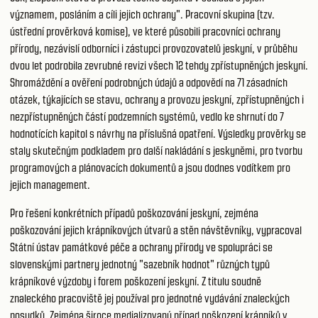
významem, posláním a cíli jejich ochrany". Pracovní skupina (tzv.
ústřední prověrková komise), ve které působili pracovníci ochrany
přírody, nezávislí odborníci i zástupci provozovatelů jeskyní, v průběhu
dvou let podrobila zevrubné revizi všech 12 tehdy zpřístupněných jeskyní.
Shromáždění a ověření podrobných údajů a odpovědí na 71 zásadních
otázek, týkajících se stavu, ochrany a provozu jeskyní, zpřístupněných i
nezpřístupněných částí podzemních systémů, vedlo ke shrnutí do 7
hodnotících kapitol s návrhy na příslušná opatření. Výsledky prověrky se
staly skutečným podkladem pro další nakládání s jeskyněmi, pro tvorbu
programových a plánovacích dokumentů a jsou dodnes vodítkem pro
jejich management.
Pro řešení konkrétních případů poškozování jeskyní, zejména
poškozování jejich krápníkových útvarů a stěn návštěvníky, vypracoval
Státní ústav památkové péče a ochrany přírody ve spolupráci se
slovenskými partnery jednotný "sazebník hodnot" různých typů
krápníkové výzdoby i forem poškození jeskyní. Z titulu soudně
znaleckého pracoviště jej používal pro jednotné vydávání znaleckých
posudků. Zejména široce medializovaný případ poškození krápníků v