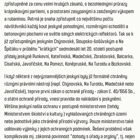
zpřístupněné za cenu velmi hrubých zásahů, s bezohlednými průrazy
krápníkovými partiemi, s prostorami zasypanými a založenými výkopem
a rubaninou. Patrná je snaha zpřístupnit co největšímu počtu
návštěvníků každý kout jeskyně pohodlnými, rozměrnými schodišti a
betonovými plochami ve světle silných elektrických reflektorů. Tak se k
již zpřístupněným jeskyním Chýnovské, Sloupsko-šošůvským a Na
Špičáku v průběhu "krátkých" sedmdesáti let 20. století postupně
přidaly jeskyně Punkevní, Kateřinská, Mladečské, Zbrašovské, Balcarka,
Císařská, Javoříčské, Na Pomezí, Koněpruské, Na Turoldu a Bozkovské.
I když některé z nejvýznamnějších jeskyní byly již formálně chráněny
různými právními nástroji (např. Chýnovská, Na Turoldu, Mladečské nebo
Javoříčské), teprve první zákon o ochraně přírody - zákon č. 40/1956 Sb.,
o státní ochraně přírody, vnesl pravidla do nakládání s jeskyněmi.
Většina jeskyní našla ochranu v postupně ministerstvem (tehdy
Ministerstvem školství a kultury ) vyhlašovaných chráněných území
nebo jednotlivě jako chráněné přírodní výtvory. Pouze ministerstvo také
udělovalo výjimky z jejich ochranných podmínek. Řešení problémů však
komplikovala mj. zákonná povinnost "dohody s úřady a orgány", tj. nejen