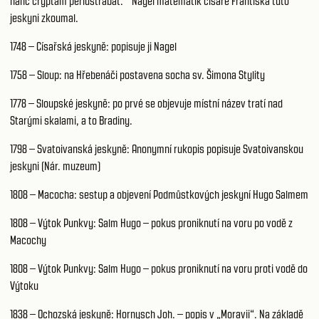
hanc cryptam perlustrabat.“ Nagel matematik císaře Františka tuto
jeskyni zkoumal.
1748 – Císařská jeskyně: popisuje ji Nagel
1758 – Sloup: na Hřebenáči postavena socha sv. Šimona Stylity
1778 – Sloupské jeskyně: po prvé se objevuje místní název tratí nad
Starými skalami, a to Bradiny.
1798 – Svatoivanská jeskyně: Anonymní rukopis popisuje Svatoivanskou
jeskyni (Nár. muzeum)
1808 – Macocha: sestup a objevení Podmůstkových jeskyní Hugo Salmem
1808 – Výtok Punkvy: Salm Hugo – pokus proniknutí na voru po vodě z
Macochy
1808 – Výtok Punkvy: Salm Hugo – pokus proniknutí na voru proti vodě do
Výtoku
1838 – Ochozská jeskyně: Hornysch Joh. – popis v „Moravii“. Na základě