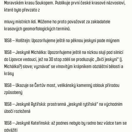
Moravském krasu Soukopem. Publikuje první české krasové názvosloví,
které bylo převzato z
mluvy místních lidí. Můžeme ho proto považovat za zakladatele
krasových geomorfologických termínů.
1858 – Holštejn: Upozorňujeme ještě na pěknou jeskyni pode mlýnem
1858 – Jeskyně Michálka: Upozorňujeme ještě na nízkou sluji pod silnící
do Lipovce vedoucí, jež na 30 stop zdéli se prodluzujíc „Ovčí jeskyní“ (j.
Michálka?) slove; vyznávať se vlnovitým krápníkem obzláštní bělosti a
krásy
1858 – Ukazuje se Čertův most, velikánský kamenný oblouk přírodou
způsobený
1858 – Jeskyně Rytířská: prostranná „jeskyně rytířská“ na východním
úbočí rozložená
1858 – Jeskyně Kateřinská: až podnes nebylo by radno bez vůdce tam se
odvážiti