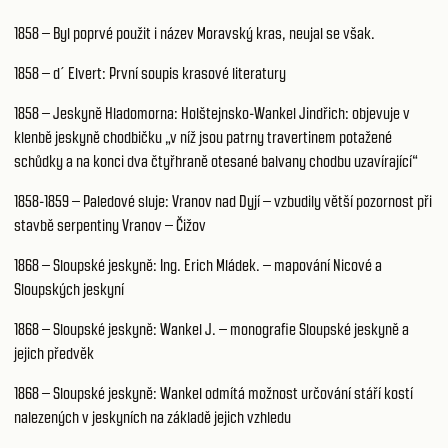
1858 – Byl poprvé použit i název Moravský kras, neujal se však.
1858 – d´ Elvert: První soupis krasové literatury
1858 – Jeskyně Hladomorna: Holštejnsko-Wankel Jindřich: objevuje v
klenbě jeskyně chodbičku „v níž jsou patrny travertinem potažené
schůdky a na konci dva čtyřhraně otesané balvany chodbu uzavírající“
1858-1859 – Paledové sluje: Vranov nad Dyjí – vzbudily větší pozornost při
stavbě serpentiny Vranov – Čižov
1868 – Sloupské jeskyně: Ing. Erich Mládek. – mapování Nicové a
Sloupských jeskyní
1868 – Sloupské jeskyně: Wankel J. – monografie Sloupské jeskyně a
jejich předvěk
1868 – Sloupské jeskyně: Wankel odmítá možnost určování stáří kostí
nalezených v jeskyních na základě jejich vzhledu