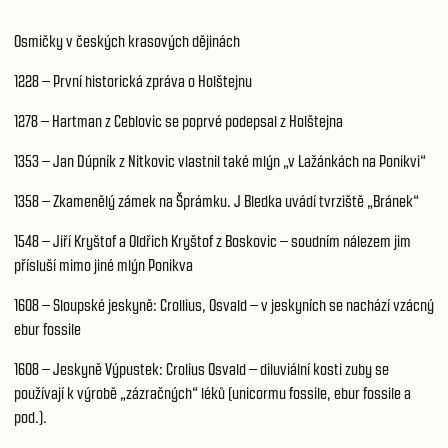
Osmičky v českých krasových dějinách
1228 – První historická zpráva o Holštejnu
1278 – Hartman z Ceblovic se poprvé podepsal z Holštejna
1353 – Jan Dúpník z Nitkovic vlastnil také mlýn „v Lažánkách na Ponikvi“
1358 – Zkamenělý zámek na Šprámku. J Bledka uvádí tvrziště „Bránek“
1548 – Jiří Kryštof a Oldřich Kryštof z Boskovic – soudním nálezem jim
přísluší mimo jiné mlýn Ponikva
1608 – Sloupské jeskyně: Crollius, Osvald – v jeskyních se nachází vzácný
ebur fossile
1608 – Jeskyně Výpustek: Crolius Osvald – diluviální kosti zuby se
používají k výrobě „zázračných“ léků (unicormu fossile, ebur fossile a
pod.).