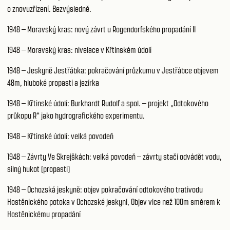
o znovuzřízení. Bezvýsledně.
1948 – Moravský kras: nový závrt u Rogendorfského propadání II
1948 – Moravský kras: nivelace v Křtinském údolí
1948 – Jeskyně Jestřábka: pokračování průzkumu v Jestřábce objevem
48m, hluboké propasti a jezírka
1948 – Křtinské údolí: Burkhardt Rudolf a spol. – projekt „Odtokového
průkopu R“ jako hydrografického experimentu.
1948 – Křtinské údolí: velká povodeň
1948 – Závrty Ve Skrejškách: velká povodeň – závrty stačí odvádět vodu,
silný hukot (propasti)
1948 – Ochozská jeskyně: objev pokračování odtokového trativodu
Hostěnického potoka v Ochozské jeskyni, Objev vice než 100m směrem k
Hostěnickému propadání