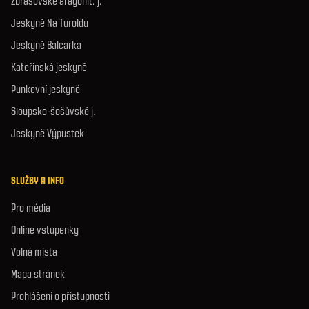
Zbrašovské aragonit. j.
Jeskyně Na Turoldu
Jeskyně Balcarka
Kateřinská jeskyně
Punkevní jeskyně
Sloupsko-šošůvské j.
Jeskyně Výpustek
SLUŽBY A INFO
Pro média
Online vstupenky
Volná místa
Mapa stránek
Prohlášení o přístupnosti