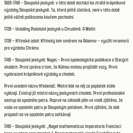
1669-1748 – Sloupské jeskyně: v této době dochází ke ztrátě krápníkové
výzdoby Sloupské jeskyně. Ta, která ještě zůstává, není v této době
ještě vážně poškozena kouřem pochodní.
1728 – Uváděny Podolské jeskyně u Chrudimě: A Weith
1728 – Křtinské údolí: Křtinský lom směrem na Adamov – využití mramorů
pro výzdobu Chrámu
1748 – Sloupské jeskyně: Nagel,– První speleologická publikace o Starých
skalách. První zpráva o tom, že Kůlnou mohou projíždět vozy. První
vyobrazení krápníkové výzdoby a chodeb.
První uvedení názvu Hřebenáč. Místní lidé na něj za poplatek stále
vylézají. Existují již místní názvy jeskynních chodeb. První profesionální
sestup do spodního patra. Poprvé na základě pilin ve vodě zjištěno, že
voda ve spodním patru je Sloupským potokem. První zjištění, že obě
propasti se ve spodním patru setkávají
1748 – Sloupské jeskyně: „Nagel mathematicus imperatoris Francisci