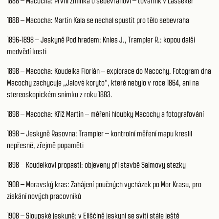
1888 – Macocha: První zmínka o sebevrahovi – továrník V Lasseker
1888 – Macocha: Martin Kala se nechal spustit pro tělo sebevraha
1896-1898 – Jeskyně Pod hradem: Knies J., Trampler R.: kopou další
medvědí kosti
1898 – Macocha: Koudelka Florián – explorace do Macochy. Fotogram dna
Macochy zachycuje „Jalové koryto“, které nebylo v roce 1864, ani na
stereoskopickém snímku z roku 1883.
1898 – Macocha: Kříž Martin – měření hloubky Macochy a fotografování
1898 – Jeskyně Rasovna: Trampler – kontrolní měření mapu kreslil
nepřesně, zřejmě popaměti
1898 – Koudelkovi propasti: objeveny při stavbě Salmovy stezky
1908 – Moravský kras: Zahájení poučných vycházek po Mor Krasu, pro
získání nových pracovníků
1908 – Sloupské jeskyně: v Eliščině jeskyni se svítí stále ještě