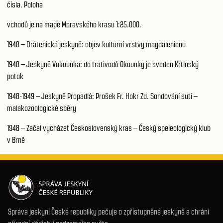
čísla. Poloha
vchodů je na mapě Moravského krasu 1:25.000.
1948 – Drátenická jeskyně: objev kulturní vrstvy magdalenienu
1948 – Jeskyně Vokounka: do trativodů Okounky je sveden Křtinský
potok
1948-1949 – Jeskyně Propadlá: Prošek Fr. Hokr Zd. Sondování sutí –
malakozoologické sběry
1948 – Začal vycházet Československý kras – Český speleologický klub
v Brně
Správa jeskyní České republiky pečuje o zpřístupněné jeskyně a chrání