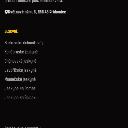
přírodní dědictví podzemního světa.
Květnové nám. 3, 252 43 Průhonice
JESKYNĚ
Bozkovské dolomitové j.
Koněpruské jeskyně
Chýnovská jeskyně
Javoříčské jeskyně
Mladečské jeskyně
Jeskyně Na Pomezí
Jeskyně Na Špičáku