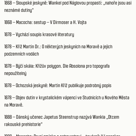
1868 – Sloupské jeskyně: Wankel pod Náglovou propastí: „nahoře jsou asi
neznámé dutiny“
1868 – Macocha: sestup – V Dirmoser a H. Vojta
1878 – Vychází soupis krasové literatury
1878 – Kříž Martin Dr.: O některých jeskyních na Moravě a jejich
podzemních vodách
1878 – Býčí skála: Křížův polygon. Dle Absolona pro topografa
nepoužitelný
1878 – Ochozská jeskyně: Martin Kříž publikuje podrobný popis
1878 – Objev dutin v krystalickém vápenci ve Studnicích u Nového Města
na Moravě.
1888 – Dánský učenec Japetus Steenstrup nazývá Wankla „Otcem
rakouské prehistorie“