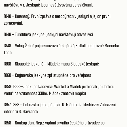
návštěvy v r. Jeskyně jsou navštěvovány se svíčkami.
1848 – Kolenatý: První zpráva o netopýrech v jeskyni a jejich první
zpracování.
1848 – Turoldova jeskyně: jeskyni navštěvují odvážlivci
1848 – Volný Řehoř pojmemovává čekyňský Erdfall nesprávně Macocha
Loch
1868 – Sloupské jeskyně – Mládek: mapa Sloupské jeskyně
1868 – Chýnovská jeskyně zpřístupněna pro veřejnost
1852-1858 – Jeskyně Rasovna: Wankel a Mládek překonali „hlubokou
vodu“ na vzdálenost 330m. Mládek zhotovil mapku
1857-1858 – Ochozská jeskyně: plán A. Mládek, A. Medriezer Zobrazení
interiérů B. Havránek
1858 – Soukop Jan. Nep.: vydání prvního českého průvodce po