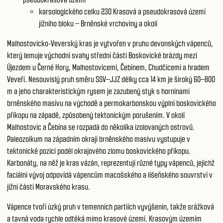
karsologického celku 230
Krasová a pseudokrasová území
jižního bloku – Brněnské vrchoviny a okolí
Malhostovicko-Veverský kras je vytvořen v pruhu devonských vápenců,
který lemuje východní svahy střední části Boskovické brázdy mezi
Újezdem u Černé Hory, Malhostovicemi, Čebínem, Chudčicemi a hradem
Veveří. Nesouvislý pruh směru SSV–JJZ délky cca 14 km je široký 60–800
m a jeho charakteristickým rysem je zazubený styk s horninami
brněnského masivu na východě a permokarbonskou výplní boskovického
příkopu na západě, způsobený tektonickým porušením. V okolí
Malhostovic a Čebína se rozpadá do několika izolovaných ostrovů.
Paleozoikum na západním okraji brněnského masivu vystupuje v
tektonické pozici podél okrajového zlomu boskovického příkopu.
Karbonáty, na něž je kras vázán, reprezentují různé typy vápenců, jejichž
faciální vývoj odpovídá vápencům macošského a líšeňského souvrství v
jižní části Moravského krasu.
Vápence tvoří úzký pruh v temenních partiích vyvýšenin, takže srážková
a tavná voda rychle odtéká mimo krasové území. Krasovým územím