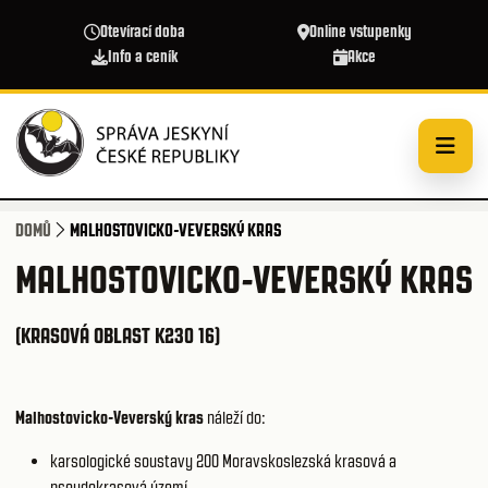
Přejít k hlavnímu obsahu
Otevírací doba
Online vstupenky
Info a ceník
Akce
DOMŮ
MALHOSTOVICKO-VEVERSKÝ KRAS
MALHOSTOVICKO-VEVERSKÝ KRAS
(KRASOVÁ OBLAST K230 16)
Malhostovicko-Veverský kras
náleží do:
karsologické soustavy 200
Moravskoslezská krasová a
pseudokrasová území