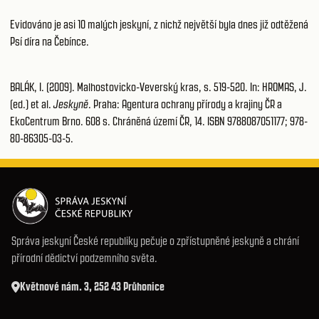
Evidováno je asi 10 malých jeskyní, z nichž největší byla dnes již odtěžená
Psí díra na Čebínce.
BALÁK, I. (2009). Malhostovicko-Veverský kras, s. 519-520. In: HROMAS, J.
(ed.) et al.
Jeskyně
. Praha: Agentura ochrany přírody a krajiny ČR a
EkoCentrum Brno. 608 s. Chráněná území ČR, 14. ISBN 9788087051177; 978-
80-86305-03-5.
Správa jeskyní České republiky pečuje o zpřístupněné jeskyně a chrání
přírodní dědictví podzemního světa.
Květnové nám. 3, 252 43 Průhonice