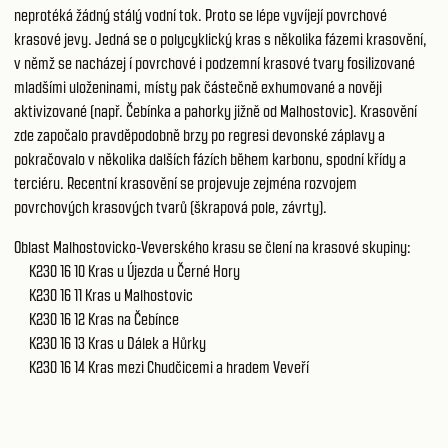
neprotéká žádný stálý vodní tok. Proto se lépe vyvíjejí povrchové
krasové jevy. Jedná se o polycyklický kras s několika fázemi krasovění,
v němž se nacházej í povrchové i podzemní krasové tvary fosiIizované
mladšími uloženinami, místy pak částečně exhumované a nověji
aktivizované (např. Čebínka a pahorky jižně od Malhostovic). Krasovění
zde započalo pravděpodobně brzy po regresi devonské záplavy a
pokračovalo v několika dalších fázích během karbonu, spodní křídy a
terciéru. Recentní krasovění se projevuje zejména rozvojem
povrchových krasových tvarů (škrapová pole, závrty).
Oblast Malhostovicko-Veverského krasu se člení na krasové skupiny:
K230 16 10
Kras u Újezda u Černé Hory
K230 16 11
Kras u Malhostovic
K230 16 12
Kras na Čebínce
K230 16 13
Kras u Dálek a Hůrky
K230 16 14
Kras mezi Chudčicemi a hradem Veveří