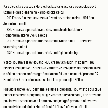
Karsologická soustava Moravskoslezská krasová a pseudokrasová
území je dále členěna na karsologické celky:
210
Krasová a pseudokrasová území severního bloku – Nízkého
Jeseníku a okolí
220
Krasová a pseudokrasová území středního bloku –
Hornomoravského úvalu a okolí
230
Krasová a pseudokrasová území jižního bloku – Brněnské
vrchoviny a okolí
240
Krasová a pseudokrasová území Dyjské klenby
V této soustavě je evidováno 1400 krasových dutin, mezi nimi jsou
nejdelší jeskyně ČR – soustava Amatérské jeskyně v Moravském krasu
s délkou chodeb celého systému kolem 50 km a nejhlubší propast ČR –
Hranická v Hranickém krasu s hloubkou přesahující 500 m.
Pseudokrasové jevy, zejména jeskyně a propasti, jsou v této soustavě
poměrně vzácné a popsány byly z Adamovské vrchoviny, kde převážně
puklinové, rozsedlinové a kombinované jeskyně provází pískovcová
souvrství denudačních zbytků české křídové pánve a několik