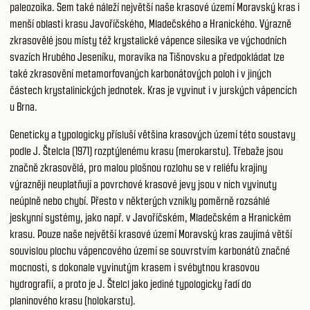
paleozoika. Sem také náleží největší naše krasové území Moravský kras i
menší oblasti krasu Javoříčského, Mladečského a Hranického. Výrazně
zkrasovělé jsou místy též krystalické vápence silesika ve východních
svazích Hrubého Jeseníku, moravika na Tišnovsku a předpokládat lze
také zkrasovění metamorfovaných karbonátových poloh i v jiných
částech krystalinických jednotek. Kras je vyvinut i v jurských vápencích
u Brna.
Geneticky a typologicky přísluší většina krasových území této soustavy
podle J. Štelcla (1971) rozptýlenému krasu (merokarstu). Třebaže jsou
značně zkrasovělá, pro malou plošnou rozlohu se v reliéfu krajiny
výrazněji neuplatňují a povrchové krasové jevy jsou v nich vyvinuty
neúplně nebo chybí. Přesto v některých vznikly poměrně rozsáhlé
jeskynní systémy, jako např. v Javoříčském, Mladečském a Hranickém
krasu. Pouze naše největší krasové území Moravský kras zaujímá větší
souvislou plochu vápencového území se souvrstvím karbonátů značné
mocnosti, s dokonale vyvinutým krasem i svébytnou krasovou
hydrografií, a proto je J. Štelcl jako jediné typologicky řadí do
planinového krasu (holokarstu).