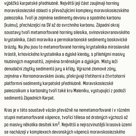
výběžků karpatské předhlubně. Největší její část zaujímají horniny
moravskoslezské oblasti s převažujícími komplexy moravskoslezského
paleozoika. Tvoří je zejména sedimenty devonu a spodního karbonu
(kulmu), přecházející na SV až do svrchního karbonu. Západní okraj
soustavy tvoří metamorfované horniny silesika, svinovskovranovského
krystalinika, části moravika a permokarbonské sedimenty boskovické
brázdy. Na jihu jsou to metamorfované horniny krystalinika miroslavské
hrástě, krhovického krystalinika a dyjské klenby, s přilehlými masivy
hlubinných magmatitů, zejména brněnským a dyjským. Místy leží
denudační zbytky sedimentů jury a křídy. Výrazné zlomové zóny,
zejména v Hornomoravském úvalu, překrývají třetihorní a čtvrtohorní
platformní sedimenty karpatské předhlubně. Moravskoslezské
paleozoikum s karbonáty tvoří také kru Maleníku, vystupující z podloží
sedimentů Západních Karpat.
Kras je v této soustavě vázán převážně na nemetamorfované i v různém
stupni metamorfované vápence, tvořící tělesa od drobných výchozů až
2
po masivy několika desítek km
. Největší a nejrozvinutější krasová území
se nacházejí v komplexech devonských vápenců moravskoslezského