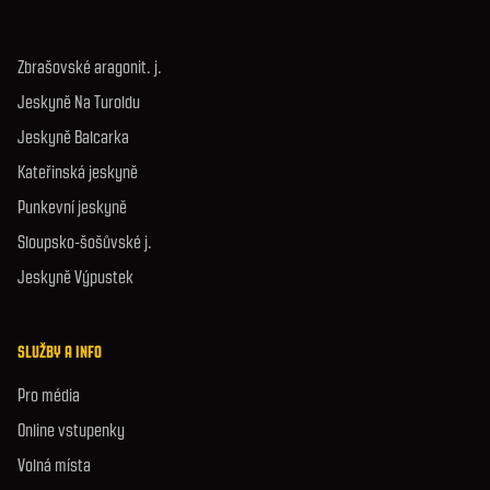
Zbrašovské aragonit. j.
Jeskyně Na Turoldu
Jeskyně Balcarka
Kateřinská jeskyně
Punkevní jeskyně
Sloupsko-šošůvské j.
Jeskyně Výpustek
SLUŽBY A INFO
Pro média
Online vstupenky
Volná místa