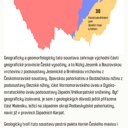
Geograficky a geomorfologicky tato soustava zahrnuje východní části
geografické provincie České vysočiny, a to Nízký Jeseník a Bouzovskou
vrchovinu z podsoustavy Jesenické a Brněnskou vrchovinu z
Českomoravské soustavy, Opavskou pahorkatinu a Osoblažskou nížinu z
podsoustavy Slezské nížiny, část Hornomoravského úvalu a Dyjsko-
svrateckého úvalu podsoustavy Západní Vněkarpatské sníženiny. Byť
geograficky izolovaná, je sem z geologických důvodů ještě přiřazena
část Maleníku, ležící na západním okraji Podbeskydské pahorkatiny,
navíc již v provincii Západních Karpat.
Geologicky tvoří tuto soustavu pestrá paleta hornin Českého masivu i