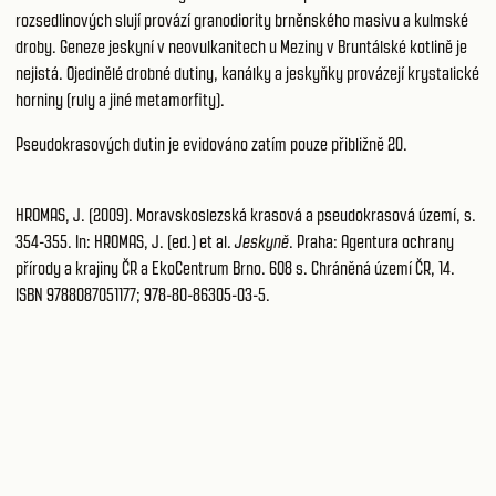
rozsedlinových slují provází granodiority brněnského masivu a kulmské
droby. Geneze jeskyní v neovulkanitech u Meziny v Bruntálské kotlině je
nejistá. Ojedinělé drobné dutiny, kanálky a jeskyňky provázejí krystalické
horniny (ruly a jiné metamorfity).
Pseudokrasových dutin je evidováno zatím pouze přibližně 20.
HROMAS, J. (2009). Moravskoslezská krasová a pseudokrasová území, s.
354-355. In: HROMAS, J. (ed.) et al.
Jeskyně
. Praha: Agentura ochrany
přírody a krajiny ČR a EkoCentrum Brno. 608 s. Chráněná území ČR, 14.
ISBN 9788087051177; 978-80-86305-03-5.