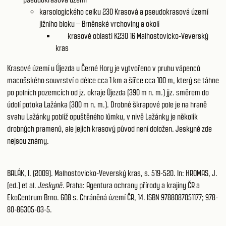
karsologického celku 230
Krasová a pseudokrasová území
jižního bloku – Brněnské vrchoviny a okolí
krasové oblasti K230 16
Malhostovicko-Veverský
kras
Krasové území u Újezda u Černé Hory je vytvořeno v pruhu vápenců
macošského souvrství o délce cca 1 km a šířce cca 100 m, který se táhne
po polních pozemcích od jz. okraje Újezda (390 m n. m.) jjz. směrem do
údolí potoka Lažánka (300 m n. m.). Drobné škrapové pole je na hraně
svahu Lažánky poblíž opuštěného lůmku, v nivě Lažánky je několik
drobných pramenů, ale jejich krasový původ není doložen. Jeskyně zde
nejsou známy.
BALÁK, I. (2009). Malhostovicko-Veverský kras, s. 519-520. In: HROMAS, J.
(ed.) et al.
Jeskyně
. Praha: Agentura ochrany přírody a krajiny ČR a
EkoCentrum Brno. 608 s. Chráněná území ČR, 14. ISBN 9788087051177; 978-
80-86305-03-5.