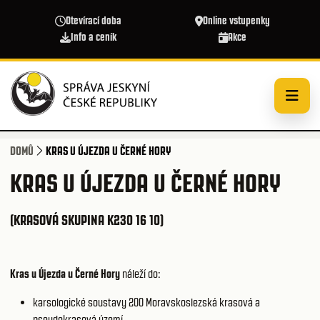
Přejít k hlavnímu obsahu
Otevírací doba
Online vstupenky
Info a ceník
Akce
DOMŮ
KRAS U ÚJEZDA U ČERNÉ HORY
KRAS U ÚJEZDA U ČERNÉ HORY
(KRASOVÁ SKUPINA K230 16 10)
Kras u Újezda u Černé Hory
náleží do:
karsologické soustavy 200
Moravskoslezská krasová a
pseudokrasová území