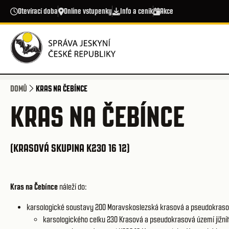
Přejít k hlavnímu obsahu
Otevírací doba
Online vstupenky
Info a ceník
Akce
DOMŮ
KRAS NA ČEBÍNCE
KRAS NA ČEBÍNCE
(KRASOVÁ SKUPINA K230 16 12)
Kras na Čebínce
náleží do:
karsologické soustavy 200
Moravskoslezská krasová a pseudokraso
karsologického celku 230
Krasová a pseudokrasová území jižníh