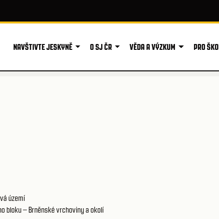
NAVŠTIVTE JESKYNĚ
O SJ ČR
VĚDA A VÝZKUM
PRO ŠKO
vá území
o bloku – Brněnské vrchoviny a okolí