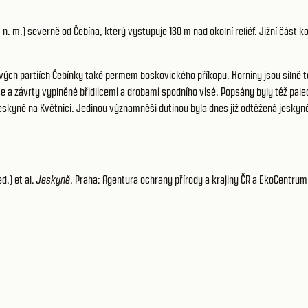
 n. m.) severně od Čebína, který vystupuje 130 m nad okolní reliéf. Jižní čá
vých partiích Čebínky také permem boskovického příkopu. Horniny jsou silně 
a závrty vyplněné břidlicemi a drobami spodního visé. Popsány byly též paleo
ně na Květnici. Jedinou významněší dutinou byla dnes již odtěžená jeskyně 
d.) et al.
Jeskyně
. Praha: Agentura ochrany přírody a krajiny ČR a EkoCentrum