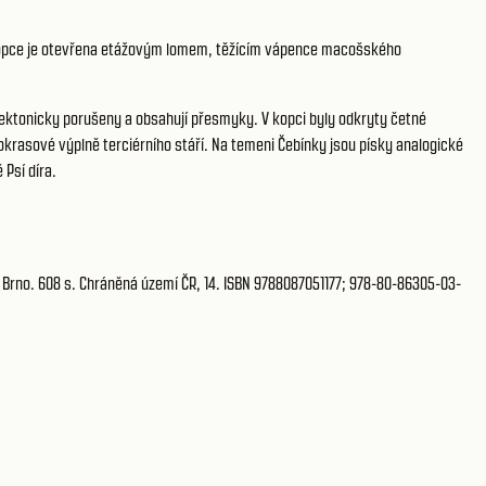
st kopce je otevřena etážovým lomem, těžícím vápence macošského
tektonicky porušeny a obsahují přesmyky. V kopci byly odkryty četné
krasové výplně terciérního stáří. Na temeni Čebínky jsou písky analogické
Psí díra.
 Brno. 608 s. Chráněná území ČR, 14. ISBN 9788087051177; 978-80-86305-03-