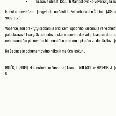
krasové oblasti K230 16
Malhostovicko-Veverský kras
Menší krasové území je vyvinuto na části kuželového vrchu Čebínka (433 m
souvrství.
Vápence jsou překryty drobami a břidlicemi spodního karbonu a ve vrcholo
paleokrasové tvary. Svrchnodevonské krasovění dokládají krasové deprese 
cenomanským pískovcům blanenského prolomu a pískům ze dna Královy jesky
Na Čebínce je dokumentováno několik malých jeskyní.
BALÁK, I. (2009). Malhostovicko-Veverský kras, s. 519-520. In: HROMAS, J. (e
5.