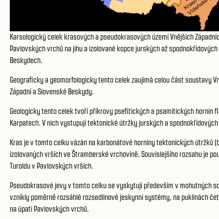
Karsologický celek krasových a pseudokrasových území Vnějších Západních
Pavlovských vrchů na jihu a izolované kopce jurských až spodnokřídový
Beskydech.
Geograficky a geomorfologicky tento celek zaujímá celou část soustavy 
Západní a Slovenské Beskydy.
Geologicky tento celek tvoří příkrovy psefitických a psamitických hornin
Karpatech. V nich vystupují tektonické útržky jurských a spodnokřídových
Kras je v tomto celku vázán na karbonátové horniny tektonických útržků (
izolovaných vrších ve Štramberské vrchovině. Souvislejšího rozsahu je p
Turoldu v Pavlovských vrších.
Pseudokrasové jevy v tomto celku se vyskytují především v mohutných so
vznikly poměrně rozsáhlé rozsedlinové jeskynní systémy, na puklinách čet
na úpatí Pavlovských vrchů.