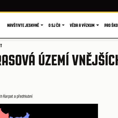
NAVŠTIVTE JESKYNĚ
O SJ ČR
VĚDA A VÝZKUM
PRO ŠKO
T
ASOVÁ ÚZEMÍ VNĚJŠÍC
h Karpat a předhlubní