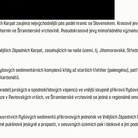
 Karpat zaujímá nejvýchodnější pás podél hranic se Slovenskem. Krasové jev
ch hornin ve Štramberské vrchovině. Pseudokrasové jevy mimořádného významu
Vnějších Západních Karpat, zasahujících na naše území, tj. Jihomoravské, St
 flyšových sedimentárních komplexů křídy až starších třetihor (paleogénu), pa
 karbonátů.
bradel) jurských a spodnokřídových vápenců ve vnější skupině příkrovů flyšov
ouze v Pavlovských vrších, ve Štramberské vrchovině se jedná o regionálně om
uvrstvích flyšových sedimentů příkrovových jednotek ve Vnějších Západních 
né puklinové jeskyně a propasti, v sesuvných územích pak i blokové a jim podo