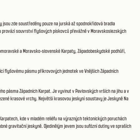
y jsou zde soustředěny pouze na jurská až spodnokřídová bradla
 provází souvrství flyšových pískovců převážně v Moravskoslezských
ředomoravské a Moravsko-slovenské Karpaty, Západobeskydské podhůří,
třící flyšovému pásmu příkrovových jednotek ve Vnějších Západních
ého pásma Západních Karpat. Je vyvinut v Pavlovských vrších na jihu a v
ezené krasové vrchy. Největší krasovou jeskyní soustavy je Jeskyně Na
Karpatech, kde v mladém reliéfu na výrazných tektonických poruchách
bné gravitační jeskyně. Ojedinělým jevem jsou sufózní dutiny ve spraších