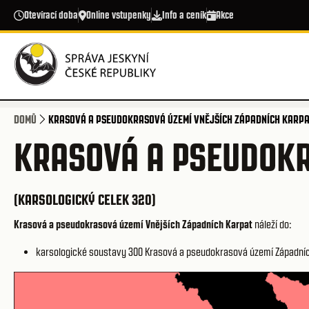
Přejít k hlavnímu obsahu
Otevírací doba
Online vstupenky
Info a ceník
Akce
DOMŮ
KRASOVÁ A PSEUDOKRASOVÁ ÚZEMÍ VNĚJŠÍCH ZÁPADNÍCH KARPA
KRASOVÁ A PSEUDOKR
(KARSOLOGICKÝ CELEK 320)
Krasová a pseudokrasová území Vnějších Západních Karpat
náleží do:
karsologické soustavy 300
Krasová a pseudokrasová území Západníc