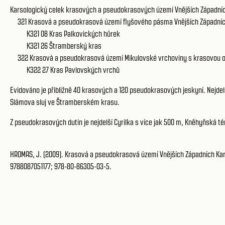
Karsologický celek krasových a pseudokrasových území Vnějších Západních
321
Krasová a pseudokrasová území flyšového pásma Vnějších Západníc
K321 08
Kras Palkovických hůrek
K321 26
Štramberský kras
322
Krasová a pseudokrasová území Mikulovské vrchoviny
s krasovou o
K322 27
Kras Pavlovských vrchů
Evidováno je přibližně 40 krasových a 120 pseudokrasových jeskyní. Nejdel
Slámova sluj ve Štramberském krasu.
Z pseudokrasových dutin je nejdelší Cyrilka s více jak 500 m, Kněhyňská 
HROMAS, J. (2009). Krasová a pseudokrasová území Vnějších Západních Karpat
9788087051177; 978-80-86305-03-5.