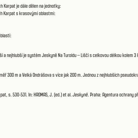
 Karpat je dále dělen na jednotky:
h Karpat
s krasovými oblastmi:
blastí:
ší a nejhlubší je systém Jeskyně Na Turoldu – Liščí s celkovou délkou kolem 
téměř 300 m a Velká Ondrášova s více jak 200 m. Jednou z nejhlubších pseudok
, s. 530-531. In: HROMAS, J. (ed.) et al.
Jeskyně
. Praha: Agentura ochrany př