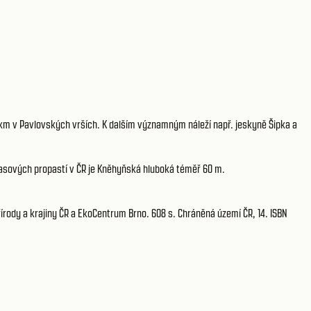
3 km v Pavlovských vrších. K dalším významným náleží např. jeskyně Šipka a
rasových propastí v ČR je Kněhyňská hluboká téměř 60 m.
írody a krajiny ČR a EkoCentrum Brno. 608 s. Chráněná území ČR, 14. ISBN