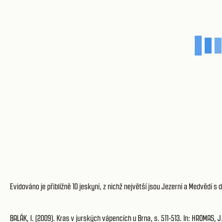
Evidováno je přibližně 10 jeskyní, z nichž největší jsou Jezerní a Medvědí s
BALÁK, I. (2009). Kras v jurských vápencích u Brna, s. 511-513. In: HROMAS, J.