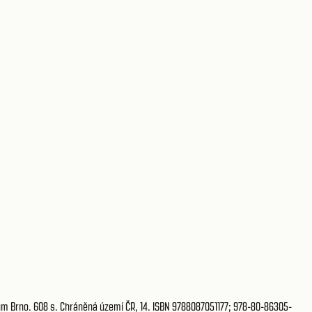
um Brno. 608 s. Chráněná území ČR, 14. ISBN 9788087051177; 978-80-86305-