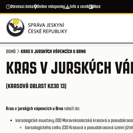
Přejít k hlavnímu obsahu
Otevírací doba
Online vstupenky
Info a ceník
Akce
DOMŮ
KRAS V JURSKÝCH VÁPENCÍCH U BRNA
KRAS V JURSKÝCH VÁ
(KRASOVÁ OBLAST K230 13)
Kras v jurských vápencích u Brna
náleží do:
karsologické soustavy 200
Moravskoslezská krasová a pseudokraso
karsologického celku 230
Krasová a pseudokrasová území jižníh