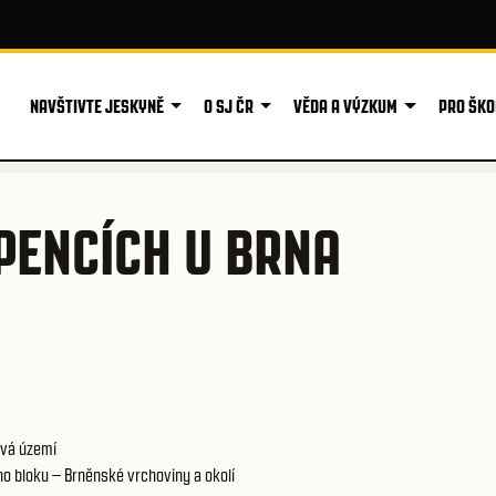
NAVŠTIVTE JESKYNĚ
O SJ ČR
VĚDA A VÝZKUM
PRO ŠKO
PENCÍCH U BRNA
vá území
o bloku – Brněnské vrchoviny a okolí