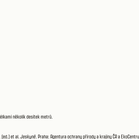
 délkami několik desítek metrů.
 (ed.) et al.
Jeskyně
. Praha: Agentura ochrany přírody a krajiny ČR a EkoCentr