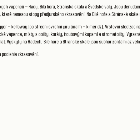
kých vápenců – Hády, Bílá hora, Stránská skála a Švédské valy. Jsou denudačn
teré nenesou stopy předjurského zkrasovění. Na Bílé hoře a Stránské skále 
ger – kelloway) po střední svrchní juru (malm – kimeridž). Vrstevní sled začíná
é vápence, místy s oolity, korály, houbovými kupami a stromatolity. Výrazná j
). Výskyty na Hádech, Bílé hoře a Stránské skále jsou subhorizontální až ve
ná podlehla zkrasovění.