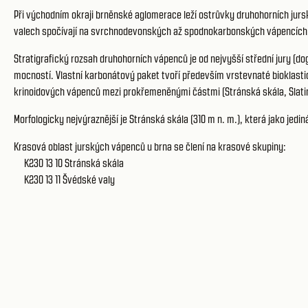
Při východním okraji brněnské aglomerace leží ostrůvky druhohorních jurs
valech spočívají na svrchnodevonských až spodnokarbonských vápencích, k
Stratigrafický rozsah druhohorních vápenců je od nejvyšší střední jury (dog
mocností. Vlastní karbonátový paket tvoří především vrstevnaté bioklastick
krinoidových vápenců mezi prokřemeněnými částmi (Stránská skála, Slatina
Morfologicky nejvýraznější je Stránská skála (310 m n. m.), která jako jedi
Krasová oblast jurských vápenců u brna se člení na krasové skupiny:
K230 13 10
Stránská skála
K230 13 11
Švédské valy