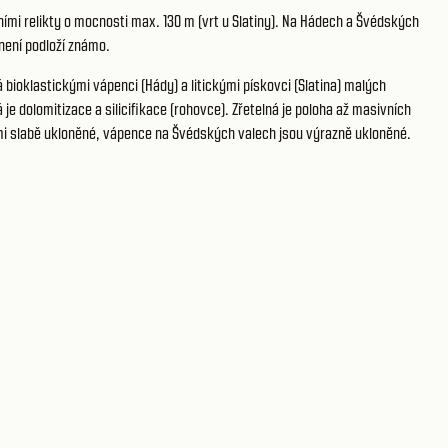
ími relikty o mocnosti max. 130 m (vrt u Slatiny). Na Hádech a Švédských
není podloží známo.
 bioklastickými vápenci (Hády) a litickými pískovci (Slatina) malých
e dolomitizace a silicifikace (rohovce). Zřetelná je poloha až masivních
lmi slabě ukloněné, vápence na Švédských valech jsou výrazně ukloněné.