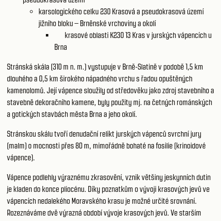
karsologického celku 230
Krasová a pseudokrasová území
jižního bloku – Brněnské vrchoviny a okolí
krasové oblasti K230 13
Kras v jurských vápencích u
Brna
Stránská skála (310 m n. m.) vystupuje v Brně-Slatině v podobě 1,5 km
dlouhého a 0,5 km širokého nápadného vrchu s řadou opuštěných
kamenolomů. Její vápence sloužily od středověku jako zdroj stavebního a
stavebně dekoračního kamene, byly použity mj. na četných románských
a gotických stavbách města Brna a jeho okolí.
Stránskou skálu tvoří denudační relikt jurských vápenců svrchní jury
(malm) o mocnosti přes 80 m, mimořádně bohaté na fosilie (krinoidové
vápence).
Vápence podlehly výraznému zkrasovění, vznik většiny jeskynních dutin
je kladen do konce pliocénu. Díky poznatkům o vývoji krasových jevů ve
vápencích nedalekého Moravského krasu je možné určité srovnání.
Rozeznáváme dvě výrazná období vývoje krasových jevů. Ve starším