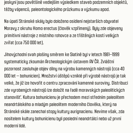
jeskyní jsou povětšině vedlejším výsledkem staveb podzemních objektů,
těžby vápenců, paleontologického průzkumu a výzkumu apod.
Na úpatí Stránské skály bylo doloženo osídlení nejstarších obyvatel
Moravy z okruhu Homo erectus (člověk vzpřímený). Byly zde objeveny
primitivní nástroje z místního rohovce a ze tříštěných kostí velkých
zvířat (cca 750 000 let).
Jihovýchodní svah plošiny směrem ke Slatině byl v letech 1981–1999
systematicky zkoumán Archeologickým ústavem AV ČR. Zvláštní
pozornost zasluhuje objev dílny na výrobu kamenných nástrojů (cca 40
000 let – bohunicien). Množství úštěpů vzniklé při výrobě nástrojů je tak
velké, že již lze hovořit o centru zpracování kamenné suroviny. Distribuci
zde vyrobených nástrojů lze doložit na řadě moravských paleolitických
stanovišť. Kultura bohunicienu je přechodem mezi středním paleolitem
neandrtálského a mladým paleolitem moderního člověka, který na
Stránské skále zanechal stopy kultury aurignacienu. Nevíme však, zda
nositelem kultury bohunicienu byli poslední neandrtálci nebo už první
moderní lidé.