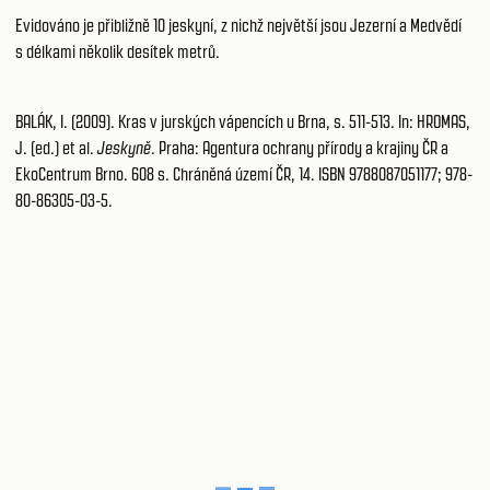
Evidováno je přibližně 10 jeskyní, z nichž největší jsou Jezerní a Medvědí
s délkami několik desítek metrů.
BALÁK, I. (2009). Kras v jurských vápencích u Brna, s. 511-513. In: HROMAS,
J. (ed.) et al.
Jeskyně
. Praha: Agentura ochrany přírody a krajiny ČR a
EkoCentrum Brno. 608 s. Chráněná území ČR, 14. ISBN 9788087051177; 978-
80-86305-03-5.