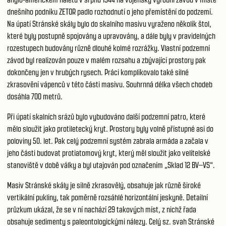
dnešního podniku ZETOR padlo rozhodnutí o jeho přemístění do podzemí.
Na úpatí Stránské skály bylo do skalního masivu vyraženo několik štol,
které byly postupně spojovány a upravovány, a dále byly v pravidelných
rozestupech budovány různě dlouhé kolmé rozrážky. Vlastní podzemní
závod byl realizován pouze v malém rozsahu a zbývající prostory pak
dokončeny jen v hrubých rysech. Práci komplikovalo také silné
zkrasovění vápenců v této části masivu. Souhrnná délka všech chodeb
dosáhla 700 metrů.
Při úpatí skalních srázů bylo vybudováno další podzemní patro, které
mělo sloužit jako protiletecký kryt. Prostory byly volně přístupné asi do
poloviny 50. let. Pak celý podzemní systém zabrala armáda a začala v
jeho části budovat protiatomový kryt, který měl sloužit jako velitelské
stanoviště v době války a byl utajován pod označením „Sklad 12 BV–VS“.
Masiv Stránské skály je silně zkrasovělý, obsahuje jak různě široké
vertikální pukliny, tak poměrně rozsáhlé horizontální jeskyně. Detailní
průzkum ukázal, že se v ní nachází 29 takových míst, z nichž řada
obsahuje sedimenty s paleontologickými nálezy. Celý sz. svah Stránské