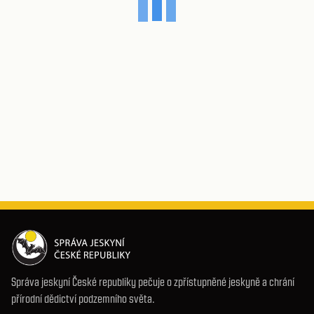
Správa jeskyní České republiky pečuje o zpřístupněné jeskyně a chrání
přírodní dědictví podzemního světa.