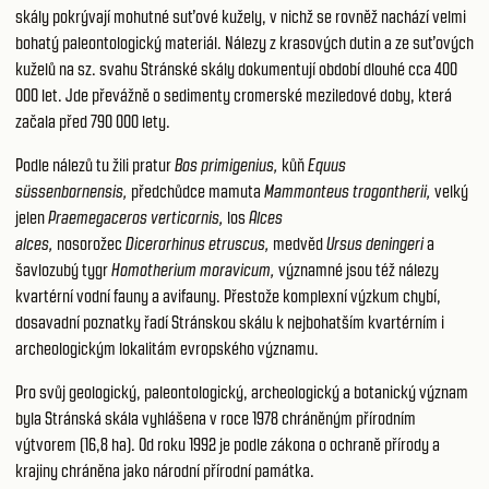
skály pokrývají mohutné suťové kužely, v nichž se rovněž nachází velmi
bohatý paleontologický materiál. Nálezy z krasových dutin a ze suťových
kuželů na sz. svahu Stránské skály dokumentují období dlouhé cca 400
000 let. Jde převážně o sedimenty cromerské meziledové doby, která
začala před 790 000 lety.
Podle nálezů tu žili pratur
Bos primigenius,
kůň
Equus
süssenbornensis,
předchůdce mamuta
Mammonteus trogontherii,
velký
jelen
Praemegaceros verticornis,
los
Alces
alces,
nosorožec
Dicerorhinus etruscus,
medvěd
Ursus deningeri
a
šavlozubý tygr
Homotherium moravicum,
významné jsou též nálezy
kvartérní vodní fauny a avifauny. Přestože komplexní výzkum chybí,
dosavadní poznatky řadí Stránskou skálu k nejbohatším kvartérním i
archeologickým lokalitám evropského významu.
Pro svůj geologický, paleontologický, archeologický a botanický význam
byla Stránská skála vyhlášena v roce 1978 chráněným přírodním
výtvorem (16,8 ha). Od roku 1992 je podle zákona o ochraně přírody a
krajiny chráněna jako národní přírodní památka.