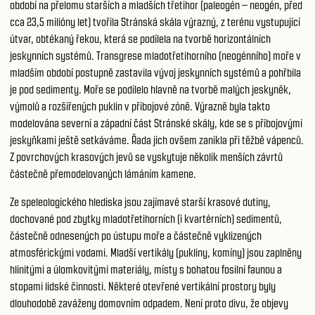
období na přelomu starších a mladších třetihor (paleogén – neogén, před
cca 23,5 milióny let) tvořila Stránská skála výrazný, z terénu vystupující
útvar, obtékaný řekou, která se podílela na tvorbě horizontálních
jeskynních systémů. Transgrese mladotřetihorního (neogénního) moře v
mladším období postupně zastavila vývoj jeskynních systémů a pohřbila
je pod sedimenty. Moře se podílelo hlavně na tvorbě malých jeskyněk,
výmolů a rozšířených puklin v příbojové zóně. Výrazně byla takto
modelována severní a západní část Stránské skály, kde se s příbojovými
jeskyňkami ještě setkáváme. Řada jich ovšem zanikla při těžbě vápenců.
Z povrchových krasových jevů se vyskytuje několik menších závrtů
částečně přemodelovaných lámáním kamene.
Ze speleologického hlediska jsou zajímavé starší krasové dutiny,
dochované pod zbytky mladotřetihorních (i kvartérních) sedimentů,
částečně odnesených po ústupu moře a částečně vyklizených
atmosférickými vodami. Mladší vertikály (pukliny, komíny) jsou zaplněny
hlinitými a úlomkovitými materiály, místy s bohatou fosilní faunou a
stopami lidské činnosti. Některé otevřené vertikální prostory byly
dlouhodobě zaváženy domovním odpadem. Není proto divu, že objevy