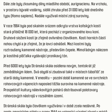
Dále zde byly zkoumány dílny mladšího období, aurignacienu. Na vrcholu,
v prostoru bývalé vodárny, sídlili zhruba před 31 000 lety lidé dnešního
typu (Homo sapiens). Nadále využívali místní zdroj suroviny.
V roce 1984 byla pod skalním srázem odkryta vrstva koňských kostí
stará přibližně 18 000 let, která pochází z organizovaného lovu koní.
Druhové složení kostí je zřejmě ovlivněno člověkem. Kosti horních částí
nohou chybí a je zřejmé, že je lovci odnášeli. Mezi kostmi byly
roztroušeny kamenné nástroje, především čepele. Mimořádným nálezem
je kostěná píšťalka vydávající pronikavý tón.
Před 6000 lety byla Stránská skála osídlena novým, tentokrát již
zemědělským lidem. Svá obydlí si zbudoval také v místech tábořišť ze
starší doby kamenné. V eneolitu – pozdní době kamenné se ve svrchních
rohovcových vápencích naposled těžila surovina na kamenné nástroje.
Prospektoři kultury nálevkovitých pohárů distribuovali polotovary
rohovcových nástrojů v rozsáhlém území.
Stránská skála byla člověkem využívána i v době zcela nedávné. Po
anglo-americkém náletu v srpnu 1944 na vojenský výrobní závod v místě