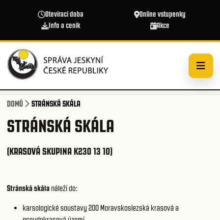
Přejít k hlavnímu obsahu
Otevírací doba
Online vstupenky
Info a ceník
Akce
DOMŮ
STRÁNSKÁ SKÁLA
STRÁNSKÁ SKÁLA
(KRASOVÁ SKUPINA K230 13 10)
Stránská skála
náleží do:
karsologické soustavy 200
Moravskoslezská krasová a
pseudokrasová území