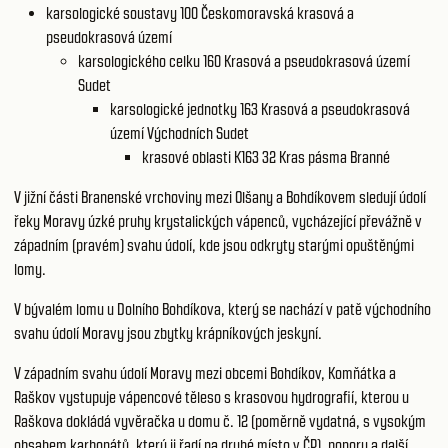
karsologické soustavy 100
Českomoravská krasová a
pseudokrasová území
karsologického celku 160
Krasová a pseudokrasová území
Sudet
karsologické jednotky 163
Krasová a pseudokrasová
území Východních Sudet
krasové oblasti K163 32
Kras pásma Branné
V jižní části Branenské vrchoviny mezi Olšany a Bohdíkovem sledují údolí
řeky Moravy úzké pruhy krystalických vápenců, vycházející převážně v
západním (pravém) svahu údolí, kde jsou odkryty starými opuštěnými
lomy.
V bývalém lomu u Dolního Bohdíkova, který se nachází v patě východního
svahu údolí Moravy jsou zbytky krápníkových jeskyní.
V západním svahu údolí Moravy mezi obcemi Bohdíkov, Komňátka a
Raškov vystupuje vápencové těleso s krasovou hydrografií, kterou u
Raškova dokládá vyvěračka u domu č. 12 (poměrně vydatná, s vysokým
obsahem karbonátů, který ji řadí na druhé místo v ČR), ponory a další