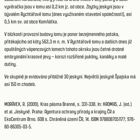
vyvěračka jsou v lomu asi 0,2 km jz. od obce. Zbytky jeskyní jsou v
bývalém Rychtářově lomu (dnes využívaném stavební společností), asi
0,5 km sv. od obce Komňátka.
V blízkosti provozní budovy lomu je ponor bezejmenného potoka,
přitékajícího od kóty 563,3 m n. m. V Rychtářově lomu a dalších dnes již
opuštěných vápencových lomech tohoto okrsku jsou četné drobné
embryonální krasové jevy – korozí rozšířené pukliny, kanálky a malé
dutiny.
Ve skupině je evidováno přibližně 30 jeskyní. Největší jeskyně Špajska má
asi 150 m chodeb.
MORÁVEK, R. (2009). Kras pásma Branné, s. 331-338. In: HROMAS, J. (ed.)
et al.
Jeskyně
. Praha: Agentura ochrany přírody a krajiny ČR a
EkoCentrum Brno. 608 s. Chráněná území ČR, 14. ISBN 9788087051177; 978-
80-86305-03-5.