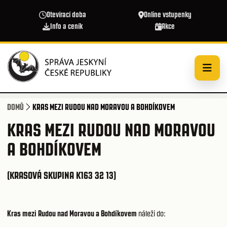
Přejít k hlavnímu obsahu
Otevírací doba
Online vstupenky
Info a ceník
Akce
DOMŮ
KRAS MEZI RUDOU NAD MORAVOU A BOHDÍKOVEM
KRAS MEZI RUDOU NAD MORAVOU
A BOHDÍKOVEM
(KRASOVÁ SKUPINA K163 32 13)
Kras mezi Rudou nad Moravou a Bohdíkovem
náleží do: