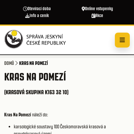
Přejít k hlavnímu obsahu
Otevírací doba
Online vstupenky
Info a ceník
Akce
DOMŮ
KRAS NA POMEZÍ
KRAS NA POMEZÍ
(KRASOVÁ SKUPINA K163 32 10)
Kras Na Pomezí
náleží do:
karsologické soustavy 100
Českomoravská krasová a
pseudokrasová území