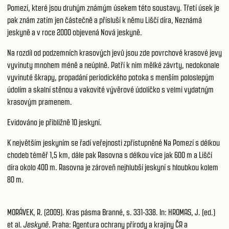
Pomezí, které jsou druhým známým úsekem této soustavy. Třetí úsek je
pak znám zatím jen částečně a přísluší k němu Liščí díra, Neznámá
jeskyně a v roce 2000 objevená Nová jeskyně.
Na rozdíl od podzemních krasových jevů jsou zde povrchové krasové jevy
vyvinuty mnohem méně a neúplně. Patří k nim mělké závrty, nedokonale
vyvinuté škrapy, propadání periodického potoka s menším poloslepým
údolím a skalní stěnou a vakovité vývěrové údolíčko s velmi vydatným
krasovým pramenem.
Evidováno je přibližně 10 jeskyní.
K největším jeskyním se řadí veřejnosti zpřístupněné Na Pomezí s délkou
chodeb téměř 1,5 km, dále pak Rasovna s délkou více jak 600 m a Liščí
díra okolo 400 m. Rasovna je zároveň nejhlubší jeskyní s hloubkou kolem
80 m.
MORÁVEK, R. (2009). Kras pásma Branné, s. 331-338. In: HROMAS, J. (ed.)
et al.
Jeskyně
. Praha: Agentura ochrany přírody a krajiny ČR a