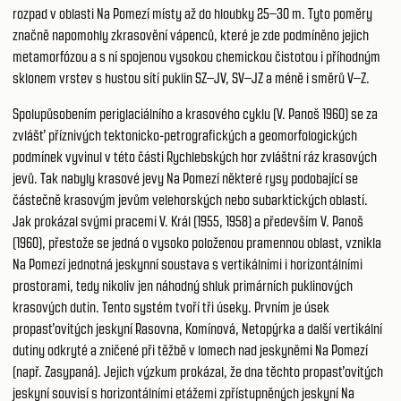
rozpad v oblasti Na Pomezí místy až do hloubky 25–30 m. Tyto poměry
značně napomohly zkrasovění vápenců, které je zde podmíněno jejich
metamorfózou a s ní spojenou vysokou chemickou čistotou i příhodným
sklonem vrstev s hustou sítí puklin SZ–JV, SV–JZ a méně i směrů V–Z.
Spolupůsobením periglaciálního a krasového cyklu (V. Panoš 1960) se za
zvlášť příznivých tektonicko-petrografických a geomorfologických
podmínek vyvinul v této části Rychlebských hor zvláštní ráz krasových
jevů. Tak nabyly krasové jevy Na Pomezí některé rysy podobající se
částečně krasovým jevům velehorských nebo subarktických oblastí.
Jak prokázal svými pracemi V. Král (1955, 1958) a především V. Panoš
(1960), přestože se jedná o vysoko položenou pramennou oblast, vznikla
Na Pomezí jednotná jeskynní soustava s vertikálními i horizontálními
prostorami, tedy nikoliv jen náhodný shluk primárních puklinových
krasových dutin. Tento systém tvoří tři úseky. Prvním je úsek
propasťovitých jeskyní Rasovna, Komínová, Netopýrka a další vertikální
dutiny odkryté a zničené při těžbě v lomech nad jeskyněmi Na Pomezí
(např. Zasypaná). Jejich výzkum prokázal, že dna těchto propasťovitých
jeskyní souvisí s horizontálními etážemi zpřístupněných jeskyní Na