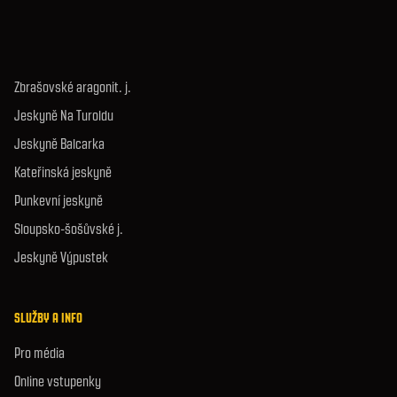
Zbrašovské aragonit. j.
Jeskyně Na Turoldu
Jeskyně Balcarka
Kateřinská jeskyně
Punkevní jeskyně
Sloupsko-šošůvské j.
Jeskyně Výpustek
SLUŽBY A INFO
Pro média
Online vstupenky