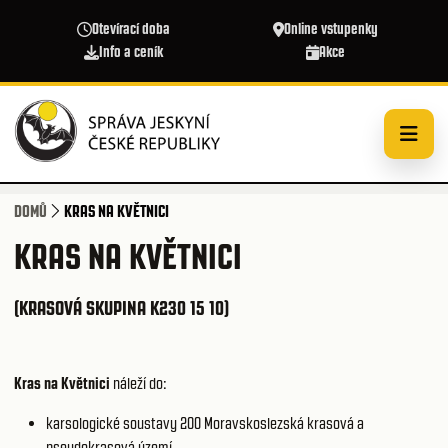
Přejít k hlavnímu obsahu
Otevírací doba
Online vstupenky
Info a ceník
Akce
DOMŮ
KRAS NA KVĚTNICI
KRAS NA KVĚTNICI
(KRASOVÁ SKUPINA K230 15 10)
Kras na Květnici
náleží do:
karsologické soustavy 200
Moravskoslezská krasová a
pseudokrasová území