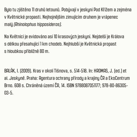
Bylo tu zjištěno 11 druhů letounů. Pobývají v jeskyni Pod Křížem a zejména
v Květnické propasti. Nejhojnějším zimujícím druhem je vrápenec
malý
(Rhinolophus hipposideros).
Na Květnici je evidováno asi 10 krasových jeskyní. Nejdelší je Králova
s délkou přesahující 1 km chodeb. Nejhlubší je Květnická propast
s hloubkou přibližně 80 m.
BALÁK, I. (2009). Kras v okolí Tišnova, s. 514-518. In: HROMAS, J. (ed.) et
al.
Jeskyně
. Praha: Agentura ochrany přírody a krajiny ČR a EkoCentrum
Brno. 608 s. Chráněná území ČR, 14. ISBN 9788087051177; 978-80-86305-
03-5.