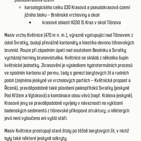
karsologického celku 230
Krasová a pseudokrasová území
jižního bloku – Brněnské vrchoviny a okolí
krasové oblasti K230 15
Kras v okolí Tišnova
Masiv vrchu Květnice (470 m n. m.), výrazně vystupující nad Tišnovem z
údolí Svratky, budují převážně karbonáty a klastika devonu tišnovských
brunnid. Pouze při západním úpatí nad soutokem Besénku a Svratky
vycházejí horniny brunovistulika. Květnice se skládá z několika šupin
květnické jednotky. Zkrasovění je výsledkem hydrotermálních procesů
ve spodním karbonu až permu, tady s genezí barytových žil a rudních
poloh (zejména jeskyně ve vrcholových partiích – Květnická propast a
Řícená), pravděpodobně také působení paleopřítoků Svratky (jeskyně
Pod Křížem a Výtoková) a kombinace obou vlivů (např. Králova jeskyně).
Krasové jevy se pravděpodobně vyvíjely v návaznosti na vyklízení
badenských sedimentů z tišnovské příkopové struktury; u některých
jevů není vyloučeno ani vyšší stáří.
Masiv Květnice prostupují staré štoly po těžbě barytových žil, v nichž
byly také některé jeskyně odkryty.