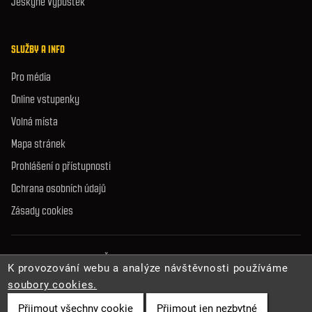
Jeskyně Výpustek
SLUŽBY A INFO
Pro média
Online vstupenky
Volná místa
Mapa stránek
Prohlášení o přístupnosti
Ochrana osobních údajů
Zásady cookies
© 2026 Správa jeskyní České republiky. Všechna práva vyhrazena.
K provozování webu a analýze návštěvnosti používáme
soubory cookies.
Přijmout všechny cookie
Přijmout jen nezbytné