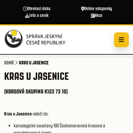
Přejít k hlavnímu obsahu
Otevírací doba
Online vstupenky
Info a ceník
Akce
DOMŮ
KRAS U JASENICE
KRAS U JASENICE
(KRASOVÁ SKUPINA K123 73 10)
Kras u Jasenice
náleží do:
karsologické soustavy 100
Českomoravská krasová a
pseudokrasová území