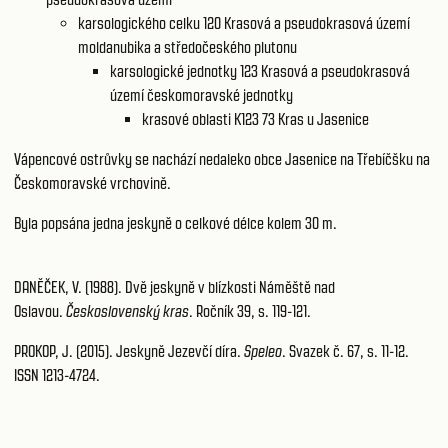
karsologického celku 120
Krasová a pseudokrasová území
moldanubika a středočeského plutonu
karsologické jednotky 123
Krasová a pseudokrasová
území českomoravské jednotky
krasové oblasti K123 73
Kras u Jasenice
Vápencové ostrůvky se nachází nedaleko obce Jasenice na Třebíčšku na
Českomoravské vrchovině.
Byla popsána jedna jeskyně o celkové délce kolem 30 m.
DANĚČEK, V. (1988). Dvě jeskyně v blízkosti Náměště nad
Oslavou.
Československý kras
. Ročník 39, s. 119-121.
PROKOP, J. (2015). Jeskyně Jezevčí díra.
Speleo
. Svazek č. 67, s. 11-12.
ISSN 1213-4724.