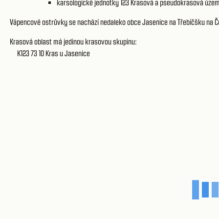
karsologické jednotky 123
Krasová a pseudokrasová územ
Vápencové ostrůvky se nachází nedaleko obce Jasenice na Třebíčšku na 
Krasová oblast má jedinou krasovou skupinu:
K123 73 10
Kras u Jasenice