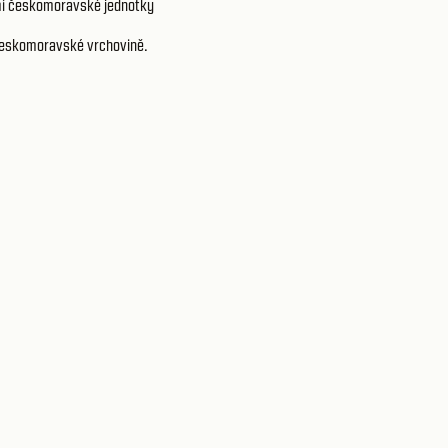
í českomoravské jednotky
Českomoravské vrchovině.