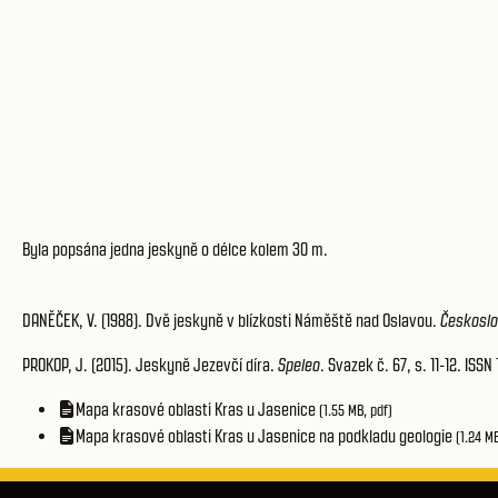
Byla popsána jedna jeskyně o délce kolem 30 m.
DANĚČEK, V. (1988). Dvě jeskyně v blízkosti Náměště nad Oslavou.
Českoslo
PROKOP, J. (2015). Jeskyně Jezevčí díra.
Speleo
. Svazek č. 67, s. 11-12. ISSN
Mapa krasové oblasti Kras u Jasenice
(1.55 MB, pdf)
Mapa krasové oblasti Kras u Jasenice na podkladu geologie
(1.24 MB