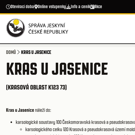
Přejít k hlavnímu obsahu
Otevírací doba
Online vstupenky
Info a ceník
Akce
DOMŮ
KRAS U JASENICE
KRAS U JASENICE
(KRASOVÁ OBLAST K123 73)
Kras u Jasenice
náleží do:
karsologické soustavy 100
Českomoravská krasová a pseudokrasov
karsologického celku 120
Krasová a pseudokrasová území mold