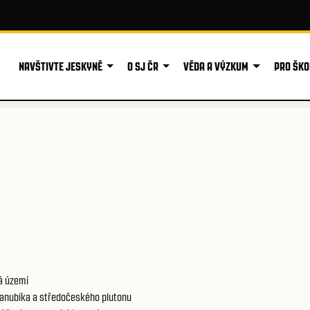
NAVŠTIVTE JESKYNĚ
O SJ ČR
VĚDA A VÝZKUM
PRO ŠKO
á území
anubika a středočeského plutonu