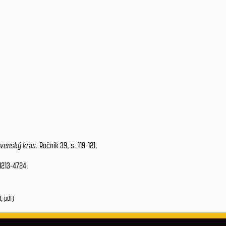
venský kras
. Ročník 39, s. 119-121.
 1213-4724.
, pdf)