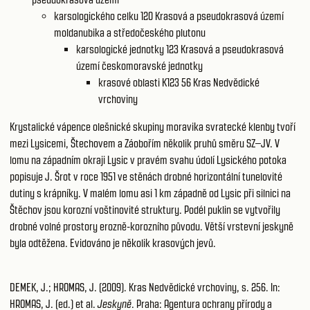
karsologického celku 120
Krasová a pseudokrasová území
moldanubika a středočeského plutonu
karsologické jednotky 123
Krasová a pseudokrasová
území českomoravské jednotky
krasové oblasti K123 56
Kras Nedvědické
vrchoviny
Krystalické vápence olešnické skupiny moravika svratecké klenby tvoří
mezi Lysicemi, Štechovem a Záobořím několik pruhů směru SZ–JV. V
lomu na západním okraji Lysic v pravém svahu údolí Lysického potoka
popisuje J. Šrot v roce 1951 ve stěnách drobné horizontální tunelovité
dutiny s krápníky. V malém lomu asi 1 km západně od Lysic při silnici na
Štěchov jsou korozní voštinovité struktury. Podél puklin se vytvořily
drobné volné prostory erozně-korozního původu. Větší vrstevní jeskyně
byla odtěžena. Evidováno je několik krasových jevů.
DEMEK, J.; HROMAS, J. (2009). Kras Nedvědické vrchoviny, s. 256. In:
HROMAS, J. (ed.) et al.
Jeskyně
. Praha: Agentura ochrany přírody a