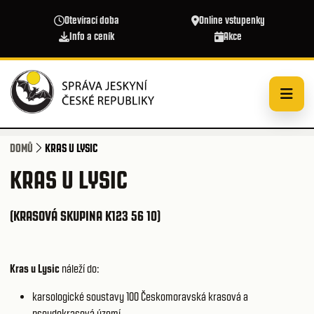
Přejít k hlavnímu obsahu
Otevírací doba
Online vstupenky
Info a ceník
Akce
DOMŮ
KRAS U LYSIC
KRAS U LYSIC
(KRASOVÁ SKUPINA K123 56 10)
Kras u Lysic
náleží do:
karsologické soustavy 100
Českomoravská krasová a
pseudokrasová území