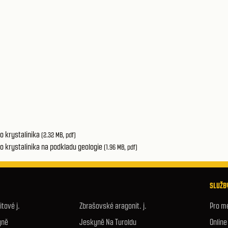
o krystalinika
(2.32 MB, pdf)
 krystalinika na podkladu geologie
(1.96 MB, pdf)
SLUŽBY
tové j.
Zbrašovské aragonit. j.
Pro m
yně
Jeskyně Na Turoldu
Onlin