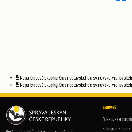
Mapa krasové skupiny Kras nectavského a svinovsko-vranovskéh
Mapa krasové skupiny Kras nectavského a svinovsko-vranovského
JESKYNĚ
Bozkovské dolomi
Koněpruské jesk
Správa jeskyní České republiky pečuje o