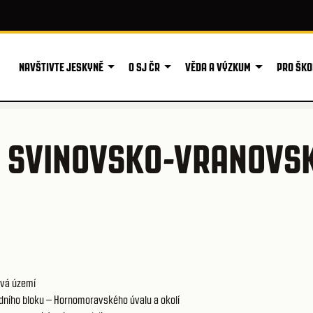
NAVŠTIVTE JESKYNĚ
O SJ ČR
VĚDA A VÝZKUM
PRO ŠKO
 SVINOVSKO-VRANOVSK
vá území
ního bloku – Hornomoravského úvalu a okolí