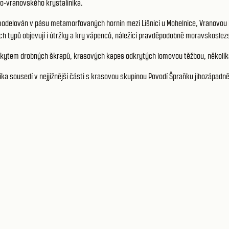
o-vranovského krystalinika.
odelován v pásu metamorfovaných hornin mezi Líšnicí u Mohelnice, Vranovou 
ých typů objevují i útržky a kry vápenců, náležící pravděpodobně moravskosl
ýskytem drobných škrapů, krasových kapes odkrytých lomovou těžbou, několi
a sousedí v nejjižnější části s krasovou skupinou Povodí Špraňku jihozápadně