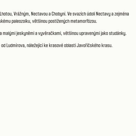
Lhotou, Vrážným, Nectavou a Chobyní. Ve svazích údolí Nectavy a zejména
ezskému paleozoiku, většinou postižených metamorfózou.
ka malými jeskyněmi a vyvěračkami, většinou upravenými jako studánky.
 od Ludmírova, náležející ke krasové oblasti Javoříčského krasu.