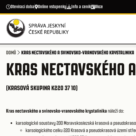
Přejít k hlavnímu obsahu
Otevírací doba
Online vstupenky
Info a ceník
Akce
DOMŮ
KRAS NECTAVSKÉHO A SVINOVSKO-VRANOVSKÉHO KRYSTALINIKA
KRAS NECTAVSKÉHO A
(KRASOVÁ SKUPINA K220 37 10)
Kras nectavského a svinovsko-vranovského krystalinika
náleží do:
karsologické soustavy 200
Moravskoslezská krasová a pseudokraso
karsologického celku 220
Krasová a pseudokrasová území střed