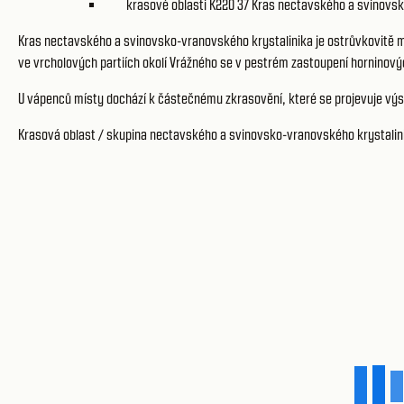
krasové oblasti K220 37
Kras nectavského a svinovsk
Kras nectavského a svinovsko-vranovského krystalinika je ostrůvkovitě m
ve vrcholových partiích okolí Vrážného se v pestrém zastoupení horninov
U vápenců místy dochází k částečnému zkrasovění, které se projevuje v
Krasová oblast / skupina nectavského a svinovsko-vranovského krystalinik