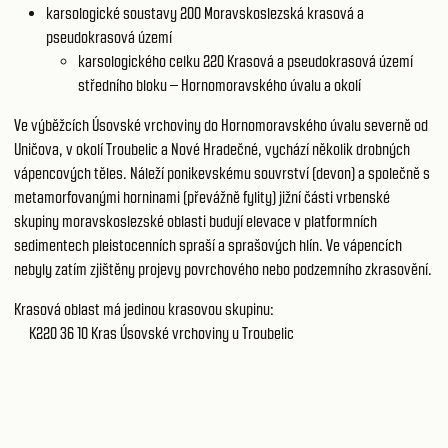
karsologické soustavy 200
Moravskoslezská krasová a
pseudokrasová území
karsologického celku 220
Krasová a pseudokrasová území
středního bloku – Hornomoravského úvalu a okolí
Ve výběžcích Úsovské vrchoviny do Hornomoravského úvalu severně od
Uničova, v okolí Troubelic a Nové Hradečné, vychází několik drobných
vápencových těles. Náleží ponikevskému souvrství (devon) a společně s
metamorfovanými horninami (převážně fylity) jižní části vrbenské
skupiny moravskoslezské oblasti budují elevace v platformních
sedimentech pleistocenních spraší a sprašových hlín. Ve vápencích
nebyly zatím zjištěny projevy povrchového nebo podzemního zkrasovění.
Krasová oblast má jedinou krasovou skupinu:
K220 36 10
Kras Úsovské vrchoviny u Troubelic