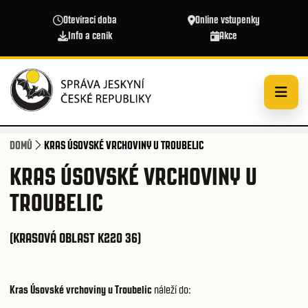
Přejít k hlavnímu obsahu
Otevírací doba
Online vstupenky
Info a ceník
Akce
DOMŮ
KRAS ÚSOVSKÉ VRCHOVINY U TROUBELIC
KRAS ÚSOVSKÉ VRCHOVINY U
TROUBELIC
(KRASOVÁ OBLAST K220 36)
Kras Úsovské vrchoviny u Troubelic
náleží do: