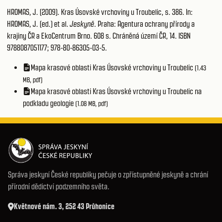
HROMAS, J. (2009). Kras Úsovské vrchoviny u Troubelic, s. 386. In:
HROMAS, J. (ed.) et al.
Jeskyně
. Praha: Agentura ochrany přírody a
krajiny ČR a EkoCentrum Brno. 608 s. Chráněná území ČR, 14. ISBN
9788087051177; 978-80-86305-03-5.
Mapa krasové oblasti Kras Úsovské vrchoviny u Troubelic
(1.43
MB, pdf)
Mapa krasové oblasti Kras Úsovské vrchoviny u Troubelic na
podkladu geologie
(1.08 MB, pdf)
Správa jeskyní České republiky pečuje o zpřístupněné jeskyně a chrání
přírodní dědictví podzemního světa.
Květnové nám. 3, 252 43 Průhonice