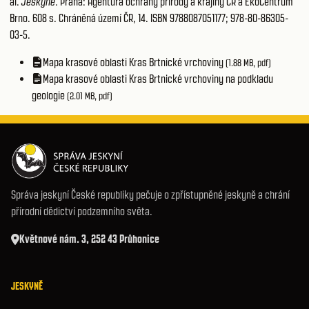
al.
Jeskyně
. Praha: Agentura ochrany přírody a krajiny ČR a EkoCentrum
Brno. 608 s. Chráněná území ČR, 14. ISBN 9788087051177; 978-80-86305-
03-5.
Mapa krasové oblasti Kras Brtnické vrchoviny
(1.88 MB, pdf)
Mapa krasové oblasti Kras Brtnické vrchoviny na podkladu
geologie
(2.01 MB, pdf)
Správa jeskyní České republiky pečuje o zpřístupněné jeskyně a chrání
přírodní dědictví podzemního světa.
Květnové nám. 3, 252 43 Průhonice
JESKYNĚ