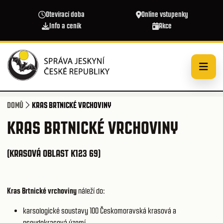
Přejít k hlavnímu obsahu
Otevírací doba
Online vstupenky
Info a ceník
Akce
DOMŮ
KRAS BRTNICKÉ VRCHOVINY
KRAS BRTNICKÉ VRCHOVINY
(KRASOVÁ OBLAST K123 69)
Kras Brtnické vrchoviny
náleží do:
karsologické soustavy 100
Českomoravská krasová a
pseudokrasová území