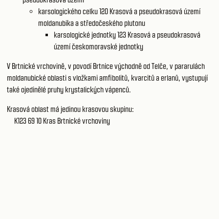
karsologického celku 120
Krasová a pseudokrasová území
moldanubika a středočeského plutonu
karsologické jednotky 123
Krasová a pseudokrasová
území českomoravské jednotky
V Brtnické vrchovině, v povodí Brtnice východně od Telče, v pararulách
moldanubické oblasti s vložkami amfibolitů, kvarcitů a erlanů, vystupují
také ojedinělé pruhy krystalických vápenců.
Krasová oblast má jedinou krasovou skupinu:
K123 69 10
Kras Brtnické vrchoviny