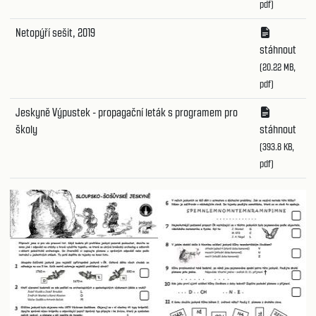
pdf)
Netopýří sešit, 2019
stáhnout
(20.22 MB,
pdf)
Jeskyně Výpustek - propagační leták s programem pro
školy
stáhnout
(393.8 KB,
pdf)