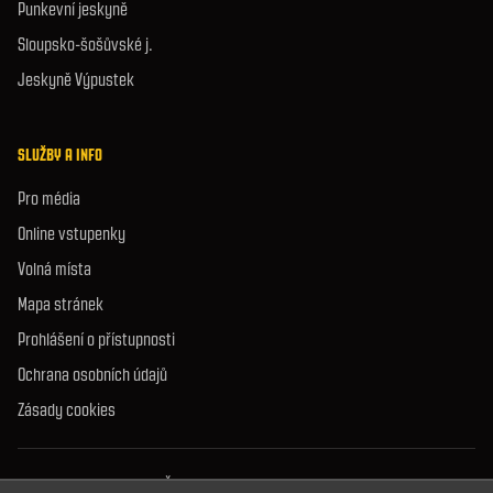
Punkevní jeskyně
Sloupsko-šošůvské j.
Jeskyně Výpustek
SLUŽBY A INFO
Pro média
Online vstupenky
Volná místa
Mapa stránek
Prohlášení o přístupnosti
Ochrana osobních údajů
Zásady cookies
© 2026 Správa jeskyní České republiky. Všechna práva vyhrazena.