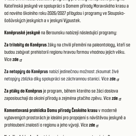
Kateřinská jeskyně ve spolupráci s Domem přírody Moravského krasu a
od nového školního roku 2026/2027 přibydou i programy ve Sloupsko-
šošůvských jeskyních a v jeskyni Výpustek.
Koněpruské jeskyně
na Berounsku nabízejí následující programy:
Za trilobity do Koněprus
žáky na chvíli přemění na paleontology, kteří se
budou zabývat prehistorií regionu hravou formou vhodnou jejich věku.
Více
zde
Za netopýry do Koněprus
nabízí jedinečnou možnost zkoumat živé
netopýry zblízka díky spolupráci se záchrannou stanicí. Více
zde
Za ptáky do Koněprus
je program, během kterého se žáci doslova
zaposlouchají do okolní přírody a zejména ptačího zpěvu. Více
zde
Komentovaná prohlídka Domu přírody Českého krasu
v moderně
vybavených prostorách je ideální pro propojení s návštěvou jeskyně a
prohloubení znalostí o regionu a jeho vývoji. Více
zde