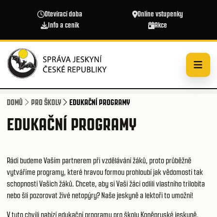
Přejít k hlavnímu obsahu
Otevírací doba
Online vstupenky
Info a ceník
Akce
DOMŮ
PRO ŠKOLY
EDUKAČNÍ PROGRAMY
EDUKAČNÍ PROGRAMY
Rádi budeme Vaším partnerem při vzdělávání žáků, proto průběžně
vytváříme programy, které hravou formou prohloubí jak vědomosti tak
schopnosti Vašich žáků. Chcete, aby si Vaši žáci odlili vlastního trilobita
nebo šli pozorovat živé netopýry? Naše jeskyně a lektoři to umožní!
V tuto chvíli nabízí edukační programy pro školy Koněpruské jeskyně,