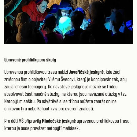
Upravené prohlídky pro školy
Upravenou prohlídkovou trasu nabízí
Javoříčské jeskyně
, kde žáci
zhlédnou film o objeviteli Vilému Švecovi, který je koncipován tak, aby
zaujal dnešní teenagery. Po návštěvě jeskyně je možné se třídou
absolvovat část naučné stezky, na kterou jsou navázané otázky v tzv.
Netopýřím sešitu
. Po návštěvě si se třídou můžete zahrát online
únikovou hru nebo Kahoot kvíz pro ověření znalostí.
Pro děti MŠ připravily
Mladečské jeskyně
upravenou prohlídkovou trasu,
kterou je bude provázet netopýří maňásek.