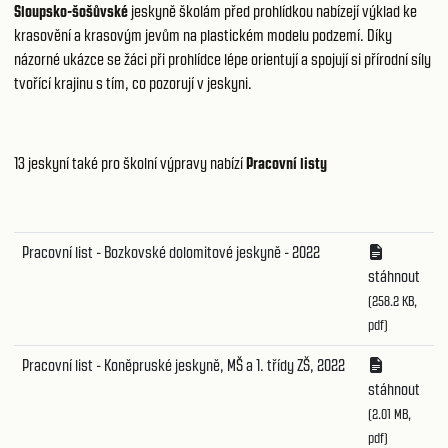
Sloupsko-šošůvské
jeskyně školám před prohlídkou nabízejí výklad ke
krasovění a krasovým jevům na plastickém modelu podzemí. Díky
názorné ukázce se žáci při prohlídce lépe orientují a spojují si přírodní síly
tvořící krajinu s tím, co pozorují v jeskyni.
13 jeskyní také pro školní výpravy nabízí
Pracovní listy
Pracovní list - Bozkovské dolomitové jeskyně - 2022
stáhnout
(258.2 KB,
pdf)
Pracovní list - Koněpruské jeskyně, MŠ a 1. třídy ZŠ, 2022
stáhnout
(2.01 MB,
pdf)