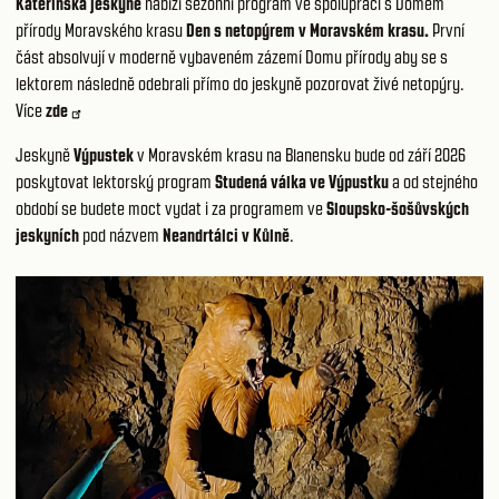
Kateřinská jeskyně
nabízí sezónní program ve spolupráci s Domem
přírody Moravského krasu
Den s netopýrem v Moravském krasu.
První
část absolvují v moderně vybaveném zázemí Domu přírody aby se s
lektorem následně odebrali přímo do jeskyně pozorovat živé netopýry.
Více
zde
Jeskyně
Výpustek
v Moravském krasu na Blanensku bude od září 2026
poskytovat lektorský program
Studená válka ve Výpustku
a od stejného
období se budete moct vydat i za programem ve
Sloupsko-šošůvských
jeskyních
pod názvem
Neandrtálci v Kůlně
.