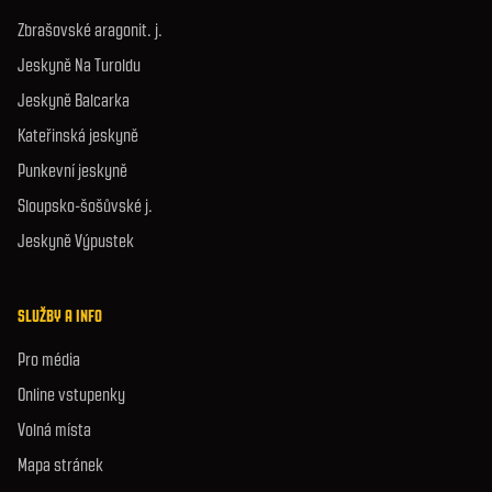
Zbrašovské aragonit. j.
Jeskyně Na Turoldu
Jeskyně Balcarka
Kateřinská jeskyně
Punkevní jeskyně
Sloupsko-šošůvské j.
Jeskyně Výpustek
SLUŽBY A INFO
Pro média
Online vstupenky
Volná místa
Mapa stránek