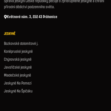
Správa jeskyní České republiky pečuje o zpřístupněné jeskyně a chrání
přírodní dědictví podzemního světa.
Květnové nám. 3, 252 43 Průhonice
JESKYNĚ
Bozkovské dolomitové j.
Koněpruské jeskyně
Chýnovská jeskyně
Javoříčské jeskyně
Mladečské jeskyně
Jeskyně Na Pomezí
Jeskyně Na Špičáku