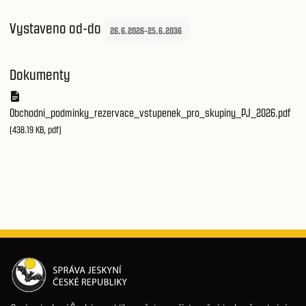
Vystaveno od-do
26.6.2026
-
25.6.2036
Dokumenty
Obchodni_podminky_rezervace_vstupenek_pro_skupiny_PJ_2026.pdf
(438.19 KB, pdf)