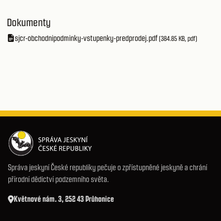
Dokumenty
sjcr-obchodnipodminky-vstupenky-predprodej.pdf
(384.85 KB, pdf)
Správa jeskyní České republiky pečuje o zpřístupněné jeskyně a chrání
přírodní dědictví podzemního světa.
Květnové nám. 3, 252 43 Průhonice