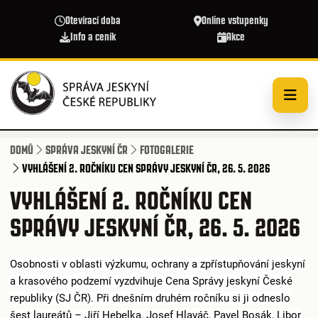
Přejít k hlavnímu obsahu
Otevírací doba
Online vstupenky
Info a ceník
Akce
DOMŮ
SPRÁVA JESKYNÍ ČR
FOTOGALERIE
VYHLÁŠENÍ 2. ROČNÍKU CEN SPRÁVY JESKYNÍ ČR, 26. 5. 2026
VYHLÁŠENÍ 2. ROČNÍKU CEN
SPRÁVY JESKYNÍ ČR, 26. 5. 2026
Osobnosti v oblasti výzkumu, ochrany a zpřístupňování jeskyní
a krasového podzemí vyzdvihuje Cena Správy jeskyní České
republiky (SJ ČR). Při dnešním druhém ročníku si ji odneslo
šest laureátů – Jiří Hebelka, Josef Hlaváč, Pavel Bosák, Libor