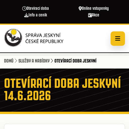
Přejít k hlavnímu obsahu
Otevírací doba
Online vstupenky
Info a ceník
Akce
DOMŮ
SLUŽBY A NABÍDKY
OTEVÍRACÍ DOBA JESKYNÍ
OTEVÍRACÍ DOBA JESKYNÍ
14.6.2026