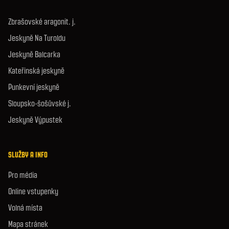
Zbrašovské aragonit. j.
Jeskyně Na Turoldu
Jeskyně Balcarka
Kateřinská jeskyně
Punkevní jeskyně
Sloupsko-šošůvské j.
Jeskyně Výpustek
SLUŽBY A INFO
Pro média
Online vstupenky
Volná místa
Mapa stránek