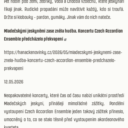
Pět hodin pod zemí, žebříky, voda a Chodba vzdechů, které jeskyňáři
říkají jinak. Rudické propadání může navštívit každý, kdo si troufá.
Držte si klobouky - pardon, gumáky. Jinak vám do nich nateče.
Mladečskými jeskyněmi zase zněla hudba. Koncertu Czech Accordion
Ensemble předcházelo překvapení
https://hanackenovinky.cz/2026/05/mladecskymi-jeskynemi-zase-
znela-hudba-koncertu-czech-accordion-ensemble-predchazelo-
prekvapeni
12.05.2026
Neopakovatelné koncerty, které čas od času nabízí unikátní prostředí
Mladečských jeskyní, přinášejí mimořádné zážitky. Pondělní
vystoupení Czech Accordion Ensemble jeden takový zážitek přineslo,
umocněný o to, co se stalo těsně před vystoupením akordeonového
kvarteta.