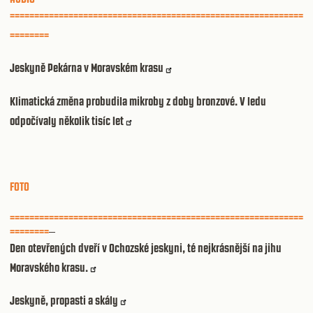
============================================================
========
Jeskyně Pekárna v Moravském krasu
Klimatická změna probudila mikroby z doby bronzové. V ledu
odpočívaly několik tisíc let
FOTO
============================================================
========
Den otevřených dveří v Ochozské jeskyni, té nejkrásnější na jihu
Moravského krasu.
Jeskyně, propasti a skály