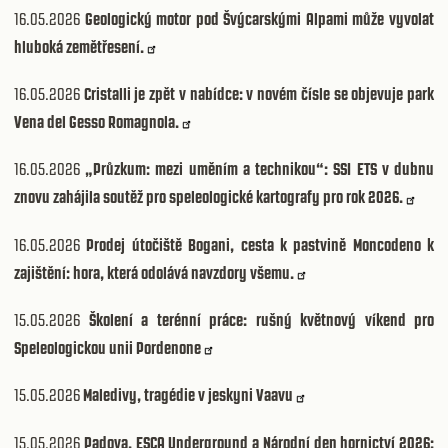
16.05.2026
Geologický motor pod Švýcarskými Alpami může vyvolat
hluboká zemětřesení.
16.05.2026
Cristalli je zpět v nabídce: v novém čísle se objevuje park
Vena del Gesso Romagnola.
16.05.2026
„Průzkum: mezi uměním a technikou“: SSI ETS v dubnu
znovu zahájila soutěž pro speleologické kartografy pro rok 2026.
16.05.2026
Prodej útočiště Bogani, cesta k pastvině Moncodeno k
zajištění: hora, která odolává navzdory všemu.
15.05.2026
Školení a terénní práce: rušný květnový víkend pro
Speleologickou unii Pordenone
15.05.2026
Maledivy, tragédie v jeskyni Vaavu
15.05.2026
Padova, ESCA Underground a Národní den hornictví 2026: