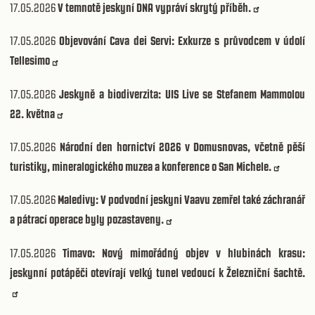
17.05.2026
V temnotě jeskyní DNA vypráví skrytý příběh.
17.05.2026
Objevování Cava dei Servi: Exkurze s průvodcem v údolí
Tellesimo
17.05.2026
Jeskyně a biodiverzita: UIS Live se Stefanem Mammolou
22. května
17.05.2026
Národní den hornictví 2026 v Domusnovas, včetně pěší
turistiky, mineralogického muzea a konference o San Michele.
17.05.2026
Maledivy: V podvodní jeskyni Vaavu zemřel také záchranář
a pátrací operace byly pozastaveny.
17.05.2026
Timavo: Nový mimořádný objev v hlubinách krasu:
jeskynní potápěči otevírají velký tunel vedoucí k Železniční šachtě.