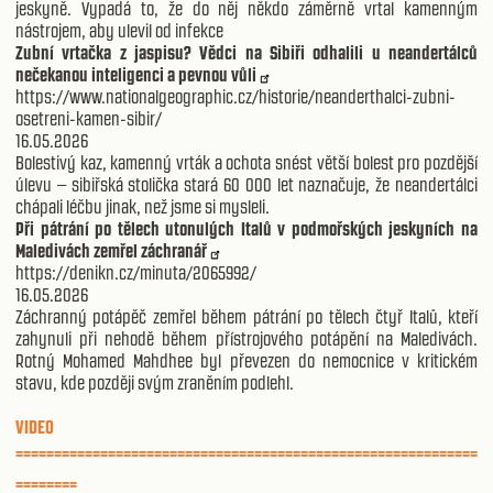
jeskyně. Vypadá to, že do něj někdo záměrně vrtal kamenným
nástrojem, aby ulevil od infekce
Zubní vrtačka z jaspisu? Vědci na Sibiři odhalili u neandertálců
nečekanou inteligenci a pevnou vůli
https://www.nationalgeographic.cz/historie/neanderthalci-zubni-
osetreni-kamen-sibir/
16.05.2026
Bolestivý kaz, kamenný vrták a ochota snést větší bolest pro pozdější
úlevu – sibiřská stolička stará 60 000 let naznačuje, že neandertálci
chápali léčbu jinak, než jsme si mysleli.
Při pátrání po tělech utonulých Italů v podmořských jeskyních na
Maledivách zemřel záchranář
https://denikn.cz/minuta/2065992/
16.05.2026
Záchranný potápěč zemřel během pátrání po tělech čtyř Italů, kteří
zahynuli při nehodě během přístrojového potápění na Maledivách.
Rotný Mohamed Mahdhee byl převezen do nemocnice v kritickém
stavu, kde později svým zraněním podlehl.
VIDEO
============================================================
========