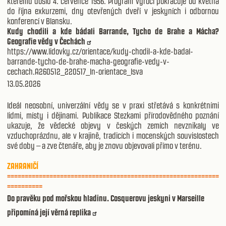
kterému došlo 4. července 1956. Program výročí pokračuje od května
do října exkurzemi, dny otevřených dveří v jeskyních i odbornou
konferencí v Blansku.
Kudy chodili a kde bádali Barrande, Tycho de Brahe a Mácha?
Geografie vědy v Čechách
https://www.lidovky.cz/orientace/kudy-chodil-a-kde-badal-
barrande-tycho-de-brahe-macha-geografie-vedy-v-
cechach.A260512_220517_ln-orientace_lsva
13.05.2026
Ideál neosobní, univerzální vědy se v praxi střetává s konkrétními
lidmi, místy i dějinami. Publikace Stezkami přírodovědného poznání
ukazuje, že vědecké objevy v českých zemích nevznikaly ve
vzduchoprázdnu, ale v krajině, tradicích i mocenských souvislostech
své doby – a zve čtenáře, aby je znovu objevovali přímo v terénu.
ZAHRANIČÍ
============================================================
==========
Do pravěku pod mořskou hladinu. Cosquerovu jeskyni v Marseille
připomíná její věrná replika