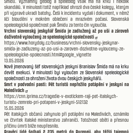
Šmídu. Významný geolog a speleolog však má na krku i několik
skandálů. V minulosti totiž například ohrozil dva české kolegy, kterým
při výpravě ukradl batohy. Češi k incidentu vydali i dokument, v němž
líčí bloudění v mokrém oblečení a mrazivém počasí. Slovenská
speleologická společnost pak Šmídu za tento čin vyloučila.
Vrchní slovenský jeskyňář Šmída je zadlužený až po uši a zároveň
doživotně vyloučený ze speleologické společnosti
https://www.horydoly.cz/business/vrchni-slovensky-jeskynar-
smida-je-zadluzeny-az-po-usi-a-zaroven-dozivotne-vylouceny-ze-
speleologicke-spolecnosti.html#google_vignette
13.05.2026
Nově jmenovaný šéf slovenských jeskyní Branislav Šmída má na krku
devět exekucí. V minulosti byl vyloučen ze Slovenské speleologické
společnosti za ohrožení života dvou českých jeskyňářů.
Smrt v podvodní pasti: Pět turistů nepřežilo potápění v jeskyni na
Maledivách
https://cnn.iprima.cz/tragedie-v-exotickem-raji-pet-italskych-
turistu-zemrelo-pri-potapeni-v-jeskyni-512132
15.05.2026
Pět italských občanů zahynulo při potápění na Maledivách, oznámilo
ve čtvrtek italské ministerstvo zahraničí. Totožnost obětí a přesnou
příčinu úmrtí blíže neupřesnilo.
Pravěcí lidé šplhali 2 235 metrů do Pyrenejí, aby těžili tajemný