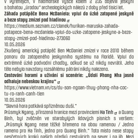
v Pyrenejích, v nadmořské výšce kolem 2 235 objevili jeskyni
s bohatou „úrodou“ archeologických nálezů z doby před tisíci let.
Záhada potápěče Bena McDaniela: vplul do úzké zatopené jeskyně
a beze stopy zmizel pod hladinou
https://medium.seznam.cz/clanek/hurikan-maruska-zahada-
potapece-bena-mcdaniela-vplul-do-uzke-zatopene-jeskyne-a-beze-
stopy-zmizel-pod-hladinou-273060
10.05.2026
Zkušený americký potápěč Ben McDaniel zmizel v roce 2010 během
ponoru do zatopeného jeskynního systému na Floridě. Vplul do
extrémně úzké podvodní chodby, odkud se už nikdy nevrátil. Jeho
tělo nebylo navzdory rozsáhlému pátrání nikdy nalezeno.
Cestování horami a užívání si scenérie: „Údolí Phong Nha jasně
odhaluje nebeskou krajinu“
https://www.vietnam.vn/cs/du-son-ngoan-thuy-phong-nha-coc-
tu-ro-ranh-canh-tien
10.05.2026
"Slavná hora potkává spřízněnou duši."
Průsmyk Ngang, přirozená hranice mezi provinciemi
Ha Tinh
a Quang
Binh, byl zvěčněn ve starobylých lidových písních s veršem:
„Průsmyk Ngang nese těžké břemeno na obou ramenou / Jedno
rameno pro Ha Tinh, jedno pro Quang Binh.“ Toto místo nese stopy
nesčetných kroků našich předků cestujících na sever i na jih. Mezi