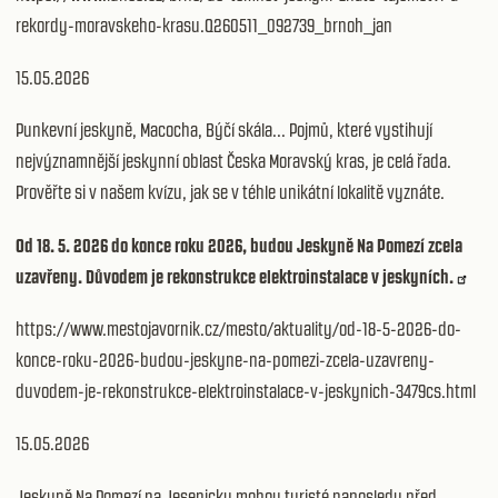
rekordy-moravskeho-krasu.Q260511_092739_brnoh_jan
15.05.2026
Punkevní jeskyně, Macocha, Býčí skála... Pojmů, které vystihují
nejvýznamnější jeskynní oblast Česka Moravský kras, je celá řada.
Prověřte si v našem kvízu, jak se v téhle unikátní lokalitě vyznáte.
Od 18. 5. 2026 do konce roku 2026, budou Jeskyně Na Pomezí zcela
uzavřeny. Důvodem je rekonstrukce elektroinstalace v jeskyních.
https://www.mestojavornik.cz/mesto/aktuality/od-18-5-2026-do-
konce-roku-2026-budou-jeskyne-na-pomezi-zcela-uzavreny-
duvodem-je-rekonstrukce-elektroinstalace-v-jeskynich-3479cs.html
15.05.2026
Jeskyně Na Pomezí na Jesenicku mohou turisté naposledy před