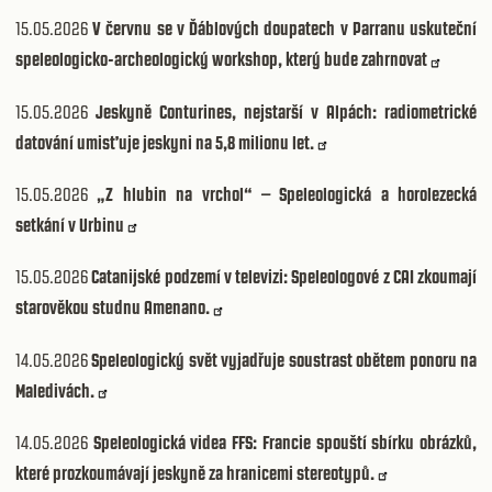
15.05.2026
V červnu se v Ďáblových doupatech v Parranu uskuteční
speleologicko-archeologický workshop, který bude zahrnovat
15.05.2026
Jeskyně Conturines, nejstarší v Alpách: radiometrické
datování umisťuje jeskyni na 5,8 milionu let.
15.05.2026
„Z hlubin na vrchol“ – Speleologická a horolezecká
setkání v Urbinu
15.05.2026
Catanijské podzemí v televizi: Speleologové z CAI zkoumají
starověkou studnu Amenano.
14.05.2026
Speleologický svět vyjadřuje soustrast obětem ponoru na
Maledivách.
14.05.2026
Speleologická videa FFS: Francie spouští sbírku obrázků,
které prozkoumávají jeskyně za hranicemi stereotypů.