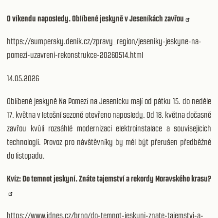
O víkendu naposledy. Oblíbené jeskyně v Jeseníkách zavřou
https://sumpersky.denik.cz/zpravy_region/jeseniky-jeskyne-na-
pomezi-uzavreni-rekonstrukce-20260514.html
14.05.2026
Oblíbené jeskyně Na Pomezí na Jesenicku mají od pátku 15. do neděle
17. května v letošní sezoně otevřeno naposledy. Od 18. května dočasně
zavřou kvůli rozsáhlé modernizaci elektroinstalace a souvisejících
technologií. Provoz pro návštěvníky by měl být přerušen předběžně
do listopadu.
Kvíz: Do temnot jeskyní. Znáte tajemství a rekordy Moravského krasu?
https://www.idnes.cz/brno/do-temnot-jeskyni-znate-tajemstvi-a-