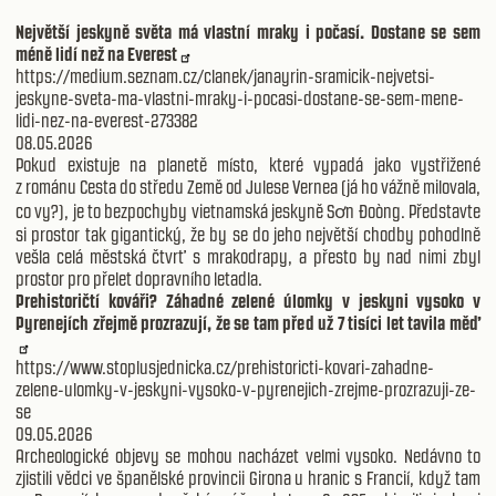
Největší jeskyně světa má vlastní mraky i počasí. Dostane se sem
méně lidí než na Everest
https://medium.seznam.cz/clanek/janayrin-sramicik-nejvetsi-
jeskyne-sveta-ma-vlastni-mraky-i-pocasi-dostane-se-sem-mene-
lidi-nez-na-everest-273382
08.05.2026
Pokud existuje na planetě místo, které vypadá jako vystřižené
z románu Cesta do středu Země od Julese Vernea (já ho vážně milovala,
co vy?), je to bezpochyby vietnamská jeskyně Sơn Đoòng. Představte
si prostor tak gigantický, že by se do jeho největší chodby pohodlně
vešla celá městská čtvrť s mrakodrapy, a přesto by nad nimi zbyl
prostor pro přelet dopravního letadla.
Prehistoričtí kováři? Záhadné zelené úlomky v jeskyni vysoko v
Pyrenejích zřejmě prozrazují, že se tam před už 7 tisíci let tavila měď
https://www.stoplusjednicka.cz/prehistoricti-kovari-zahadne-
zelene-ulomky-v-jeskyni-vysoko-v-pyrenejich-zrejme-prozrazuji-ze-
se
09.05.2026
Archeologické objevy se mohou nacházet velmi vysoko. Nedávno to
zjistili vědci ve španělské provincii Girona u hranic s Francií, když tam