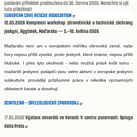
podávání přihlášek prodloužena do 30. června 2026. Nenechte si ujít
tuto příležitost!
EUROPEAN CAVE RESCUE ASSOCIATION
12.05.2026 Komplexní workshop zdravotnické a technické záchrany
jeskyní, Aggtelek, Maďarsko — 5.–10. května 2026
Ma
arsko není ani v evropském m
ítku obrovská zem
, naše
ď
ěř
ě
hory nejsou p
íliš vysoké, proto jeskyn
, které známe, nejsou p
íliš
ř
ě
ř
hluboké. I p
es tyto okolnosti - nebo možná práv
kv
li tomu -
ř
ě
ů
ma
arští jeskynní potáp
i jsou velmi aktivní v evropské jeskynní
ď
ěč
subkultu
e, provád
jí pr
zkumné práce v n
kolika významných
ř
ě
ů
ě
oblastech karate a dosahují
SCINTILENA – SPELEOLOGICKÝ ZPRAVODAJ
17.05.2026
Výstava minerálů ve Veroně: V centru pozornosti: Spluga
della Preta