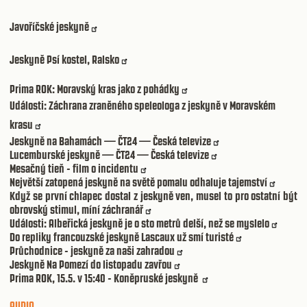
Javoříčské jeskyně
Jeskyně Psí kostel, Ralsko
Prima ROK: Moravský kras jako z pohádky
Události: Záchrana zraněného speleologa z jeskyně v Moravském
krasu
Jeskyně na Bahamách — ČT24 — Česká televize
Lucemburské jeskyně — ČT24 — Česká televize
Mesačný tieň - film o incidentu
Největší zatopená jeskyně na světě pomalu odhaluje tajemství
Když se první chlapec dostal z jeskyně ven, musel to pro ostatní být
obrovský stimul, míní záchranář
Události: Albeřická jeskyně je o sto metrů delší, než se myslelo
Do repliky francouzské jeskyně Lascaux už smí turisté
Průchodnice - jeskyně za naši zahradou
Jeskyně Na Pomezí do listopadu zavřou
Prima ROK, 15.5. v 15:40 - Koněpruské jeskyně
AUDIO