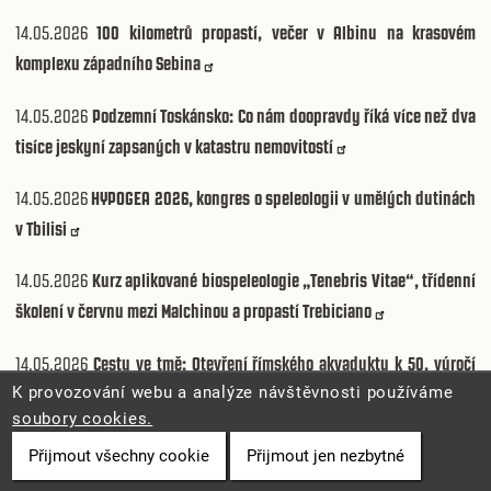
14.05.2026
100 kilometrů propastí, večer v Albinu na krasovém
komplexu západního Sebina
14.05.2026
Podzemní Toskánsko: Co nám doopravdy říká více než dva
tisíce jeskyní zapsaných v katastru nemovitostí
14.05.2026
HYPOGEA 2026, kongres o speleologii v umělých dutinách
v Tbilisi
14.05.2026
Kurz aplikované biospeleologie „Tenebris Vitae“, třídenní
školení v červnu mezi Malchinou a propastí Trebiciano
14.05.2026
Cesty ve tmě: Otevření římského akvaduktu k 50. výročí
K provozování webu a analýze návštěvnosti používáme
GSAGS
soubory cookies.
14.05.2026
Sa Rutta 'e S'Edera: Podvodní komise se vrací do
Přijmout všechny cookie
Přijmout jen nezbytné
Supramonte, aby zpochybnila sedmý sifon.