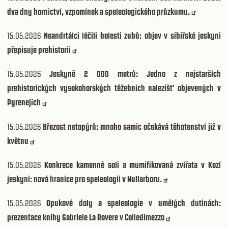
dva dny hornictví, vzpomínek a speleologického průzkumu.
15.05.2026
Neandrtálci léčili bolesti zubů: objev v sibiřské jeskyni
přepisuje prehistorii
15.05.2026
Jeskyně 2 000 metrů: Jedno z nejstarších
prehistorických vysokohorských těžebních nalezišť objevených v
Pyrenejích
15.05.2026
Březost netopýrů: mnoho samic očekává těhotenství již v
květnu
15.05.2026
Konkrece kamenné soli a mumifikovaná zvířata v Kozí
jeskyni: nová hranice pro speleologii v Nullarboru.
15.05.2026
Opukové doly a speleologie v umělých dutinách:
prezentace knihy Gabriele La Rovere v Colledimezzo