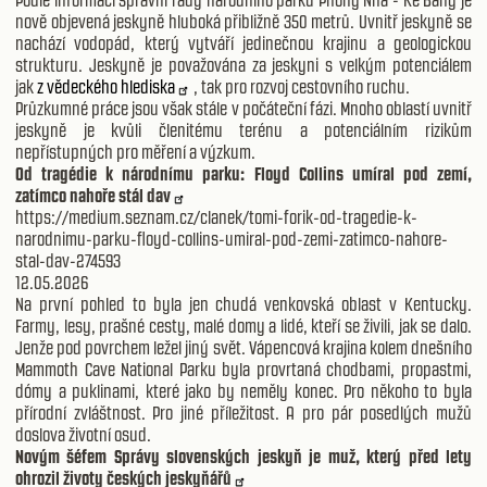
Podle informací správní rady národního parku Phong Nha - Ke Bang je
nově objevená jeskyně hluboká přibližně 350 metrů. Uvnitř jeskyně se
nachází vodopád, který vytváří jedinečnou krajinu a geologickou
strukturu. Jeskyně je považována za jeskyni s velkým potenciálem
jak
z vědeckého hlediska
, tak pro rozvoj cestovního ruchu.
Průzkumné práce jsou však stále v počáteční fázi. Mnoho oblastí uvnitř
jeskyně je kvůli členitému terénu a potenciálním rizikům
nepřístupných pro měření a výzkum.
Od tragédie k národnímu parku: Floyd Collins umíral pod zemí,
zatímco nahoře stál dav
https://medium.seznam.cz/clanek/tomi-forik-od-tragedie-k-
narodnimu-parku-floyd-collins-umiral-pod-zemi-zatimco-nahore-
stal-dav-274593
12.05.2026
Na první pohled to byla jen chudá venkovská oblast v Kentucky.
Farmy, lesy, prašné cesty, malé domy a lidé, kteří se živili, jak se dalo.
Jenže pod povrchem ležel jiný svět. Vápencová krajina kolem dnešního
Mammoth Cave National Parku byla provrtaná chodbami, propastmi,
dómy a puklinami, které jako by neměly konec. Pro někoho to byla
přírodní zvláštnost. Pro jiné příležitost. A pro pár posedlých mužů
doslova životní osud.
Novým šéfem Správy slovenských jeskyň je muž, který před lety
ohrozil životy českých jeskyňářů