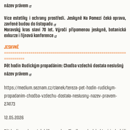
název právem
Více estetiky i ochrany prostředí. Jeskyně Na Pomezí čeká oprava,
zavřené budou do listopadu
Moravský kras slaví 70 let. Výročí připomenou jeskyně, botanická
exkurze i říjnová konference
JESKYNĚ
============================================================
==========
Pět hodin Rudickým propadáním: Chodba vzdechů dostala neslušný
název právem
https://medium.seznam.cz/clanek/tereza-pet-hodin-rudickym-
propadanim-chodba-vzdechu-dostala-neslusny-nazev-pravem-
274173
12.05.2026