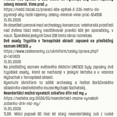
zelený minerál. Víme proč
https://nedd.tiscali.cz/praveci-lide-splhali-2-235-metru-do-
pyreneji-aby-tezili-tajemny-zeleny-mineral-vime-proc-654936
15.05.2026
Po desetiletí panoval mezi archeology konsenzus: velehorská prostředí
nad dvěma tisíci metry navštěvovali pravěcí lidé jen sporadicky, v
nouzi. Španělská jeskyně Cova 338 tento obraz rozmetala.
Dvě osady Trypillia v Ternopilské oblasti zapsané na předběžný
seznam UNESCO
https://www.ceskenoviny.cz/ukrinform/cesky/zprava.php?
id=1417429
15.05.2026
Na předběžný seznam světového dědictví UNESCO byly zapsány dvě
trypilské osady, které se nacházejí v jeskyni Verteba a u vesnice
Hlybochok v Ternopilské oblasti.
Agentuře Ukrinform to sdělil archeolog a ředitel Borščivského
oblastního vlastivědného muzea Mychajlo Sochatskij.
Neandertálci možná vynalezli zubařinu dřív než my
https://vedator.org/2026/05/neandertalci-mozna-vynalezli-
zubarinu-driv-nez-my/
15.05.2026
TLDR: Vědci popsali 60 tisíc let starý neandertálský zub z ruské