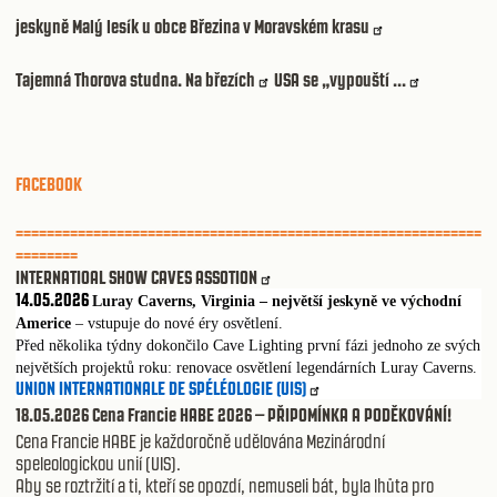
jeskyně Malý lesík u obce Březina v Moravském krasu
Tajemná Thorova studna. Na březích
USA se „vypouští ...
FACEBOOK
============================================================
========
INTERNATIOAL SHOW CAVES ASSOTION
14.05.2026
Luray Caverns, Virginia – největší jeskyně ve východní
Americe
– vstupuje do nové éry osvětlení.
Před několika týdny dokončilo Cave Lighting první fázi jednoho ze svých
největších projektů roku: renovace osvětlení legendárních Luray Caverns.
UNION INTERNATIONALE DE SPÉLÉOLOGIE (UIS)
18.05.2026 Cena Francie HABE 2026 – PŘIPOMÍNKA A PODĚKOVÁNÍ!
Cena Francie HABE je každoročně udělována Mezinárodní
speleologickou unií (UIS).
Aby se roztržití a ti, kteří se opozdí, nemuseli bát, byla lhůta pro