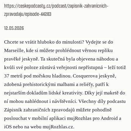
https://ceskepodcasty.cz/podcast/zapisnik-zahranicnich-
zpravodaju/episode-44283
12.05.2026
Chcete se vrátit hluboko do minulosti? Vydejte se do
Marseille, kde si můžete prohlédnout věrnou repliku
pravěké jeskyně. Ta skutečná byla objevena náhodou a
kvůli své poloze zůstává veřejnosti nepřístupná – leží totiž
37 metrů pod mořskou hladinou. Cosquerova jeskyně,
zdobená prehistorickými malbami a reliéfy, patří k
nejstarším dokladům lidské kreativity. Díky její maketě do
ní mohou nahlédnout i návštěvníci. Všechny díly podcastu
Zápisník zahraničních zpravodajů můžete pohodlně
poslouchat v mobilní aplikaci mujRozhlas pro Android a
iOS nebo na webu mujRozhlas.cz.