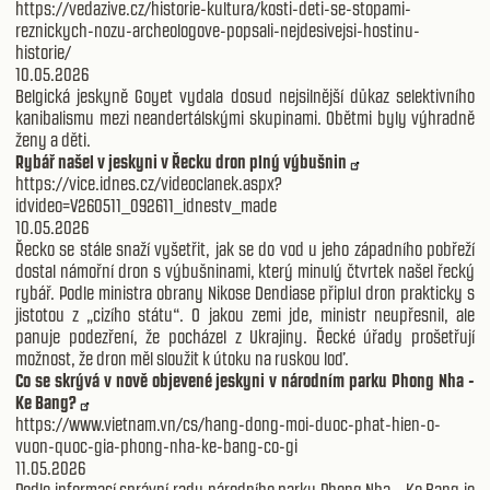
https://vedazive.cz/historie-kultura/kosti-deti-se-stopami-
reznickych-nozu-archeologove-popsali-nejdesivejsi-hostinu-
historie/
10.05.2026
Belgická jeskyně Goyet vydala dosud nejsilnější důkaz selektivního
kanibalismu mezi neandertálskými skupinami. Obětmi byly výhradně
ženy a děti.
Rybář našel v jeskyni v Řecku dron plný výbušnin
https://vice.idnes.cz/videoclanek.aspx?
idvideo=V260511_092611_idnestv_made
10.05.2026
Řecko se stále snaží vyšetřit, jak se do vod u jeho západního pobřeží
dostal námořní dron s výbušninami, který minulý čtvrtek našel řecký
rybář. Podle ministra obrany Nikose Dendiase připlul dron prakticky s
jistotou z „cizího státu“. O jakou zemi jde, ministr neupřesnil, ale
panuje podezření, že pocházel z Ukrajiny. Řecké úřady prošetřují
možnost, že dron měl sloužit k útoku na ruskou loď.
Co se skrývá v nově objevené jeskyni v národním parku Phong Nha -
Ke Bang?
https://www.vietnam.vn/cs/hang-dong-moi-duoc-phat-hien-o-
vuon-quoc-gia-phong-nha-ke-bang-co-gi
11.05.2026