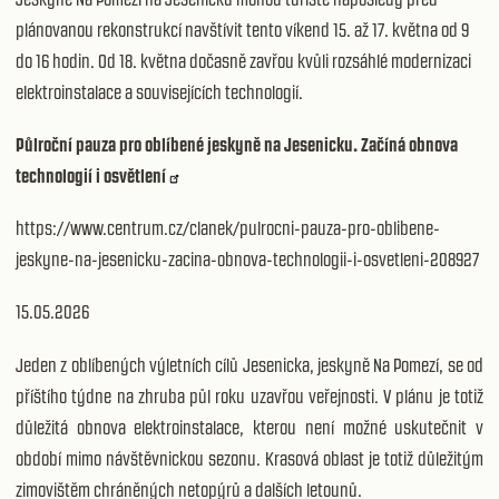
plánovanou rekonstrukcí navštívit tento víkend 15. až 17. května od 9
do 16 hodin. Od 18. května dočasně zavřou kvůli rozsáhlé modernizaci
elektroinstalace a souvisejících technologií.
Půlroční pauza pro oblíbené jeskyně na Jesenicku. Začíná obnova
technologií i osvětlení
https://www.centrum.cz/clanek/pulrocni-pauza-pro-oblibene-
jeskyne-na-jesenicku-zacina-obnova-technologii-i-osvetleni-208927
15.05.2026
Jeden z oblíbených výletních cílů Jesenicka, jeskyně Na Pomezí, se od
příštího týdne na zhruba půl roku uzavřou veřejnosti. V plánu je totiž
důležitá obnova elektroinstalace, kterou není možné uskutečnit v
období mimo návštěvnickou sezonu. Krasová oblast je totiž důležitým
zimovištěm chráněných netopýrů a dalších letounů.