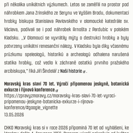
při několika unikátních výzkumech. Letos se zaměřili na prostor pod
náhrobkem Jana Zrinského ze Serynu ve Vyšším Brodu, dokumentaci
hrobky biskupa Stanislava Pavlovského v olomoucké katedrále sv.
Václava, podívali se i pod náhrobek Arnošta z Pardubic v polském
Kladsku. ,,V Olomouci se vyvrátily mýty o destrukci hrobky a byly
potvrzeny unikátní renesanční nálezy. V Kladsku byla díky včasnému
průzkumu speleologů, historiků a archeologů odhalena narušená
statika hrobky, což vedlo k záchraně ostatků prvního pražského
arcibiskupa," říká Jiří Šindelář z
Naší historie
.
Moravský kras slaví 70 let. Výročí připomenou jeskyně, botanická
exkurze i říjnová konference
https://zpravyzmoravy.cz/moravsky-kras-slavi-70-let-vyroci-
pripomenou-jeskyne-botanicka-exkurze-i-rijnova-
konference/#google_vignette
13.05.2026
CHKO Moravský kras si v roce 2026 připomíná 70 let od vyhlášení, ke