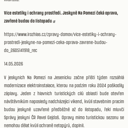
Více estetiky i ochrany prostředí. Jeskyně Na Pomezí čeká oprava,
zavřené budou do listopadu
https://www.irozhlas.cz/zpravy-domov/vice-estetiky-i-ochrany-
prostredi-jeskyne-na-pomezi-ceka-oprava-zavrene-budou-
do_2605141918_rec
14.05.2026
V jeskyních Na Pomezí na Jesenicku začne příští týden rozsáhlá
modernizace elektroinstalace, kterou na podzim roku 2024 poškodily
záplavy. Jeden z hlavních turistických cílů oblasti bude otevřen
návštěvníkům naposledy nadcházející víkend, kvůli stavebním pracím
budou jeskyně uzavřené předběžně až do listopadu, řekl mluvčí
Správy jeskyní ČR Pavel Gejdoš. Opravy mimo turistickou sezonu se
nemohou dělat kvůli ochraně netopýrů, doplnil.