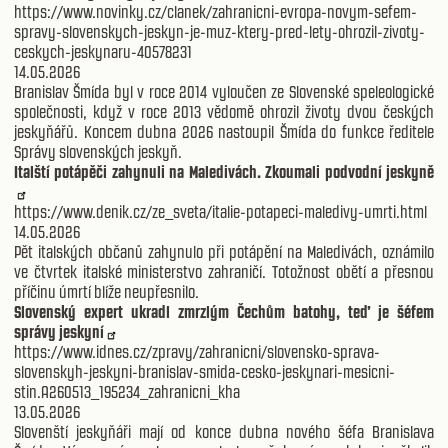
https://www.novinky.cz/clanek/zahranicni-evropa-novym-sefem-
spravy-slovenskych-jeskyn-je-muz-ktery-pred-lety-ohrozil-zivoty-
ceskych-jeskynaru-40578231
14.05.2026
Branislav Šmída byl v roce 2014 vyloučen ze Slovenské speleologické
společnosti, když v roce 2013 vědomě ohrozil životy dvou českých
jeskyňářů. Koncem dubna 2026 nastoupil Šmída do funkce ředitele
Správy slovenských jeskyň.
Italští potápěči zahynuli na Maledivách. Zkoumali podvodní jeskyně
https://www.denik.cz/ze_sveta/italie-potapeci-maledivy-umrti.html
14.05.2026
Pět italských občanů zahynulo při potápění na Maledivách, oznámilo
ve čtvrtek italské ministerstvo zahraničí. Totožnost obětí a přesnou
příčinu úmrtí blíže neupřesnilo.
Slovenský expert ukradl zmrzlým Čechům batohy, teď je šéfem
správy jeskyní
https://www.idnes.cz/zpravy/zahranicni/slovensko-sprava-
slovenskyh-jeskyni-branislav-smida-cesko-jeskynari-mesicni-
stin.A260513_195234_zahranicni_kha
13.05.2026
Slovenští jeskyňáři mají od konce dubna nového šéfa Branislava