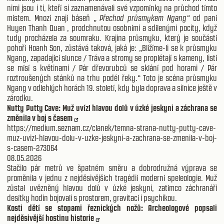
nimi jsou i ti, kteří si zaznamenávali své vzpomínky na průchod tímto
místem. Mnozí znají báseň „
Přechod průsmykem Ngang“
od paní
Huyen Thanh Quan , prodchnutou osobními a sdílenými pocity, když
tudy procházela za soumraku. Krajina průsmyku, který je součástí
pohoří Hoanh Son, zůstává taková, jaká je: „Blížíme-li se k průsmyku
Ngang, zapadající slunce / Tráva a stromy se proplétají s kameny, listí
se mísí s květinami / Pár dřevorubců se sklání pod horami / Pár
roztroušených stánků na trhu podél řeky.“ Toto je scéna průsmyku
Ngang v odlehlých horách 19. století, kdy byla doprava a silnice ještě v
zárodku.
Nutty Putty Cave: Muž uvízl hlavou dolů v úzké jeskyni a záchrana se
změnila v boj s časem
https://medium.seznam.cz/clanek/temna-strana-nutty-putty-cave-
muz-uvizl-hlavou-dolu-v-uzke-jeskyni-a-zachrana-se-zmenila-v-boj-
s-casem-273064
08.05.2026
Stačilo pár metrů ve špatném směru a dobrodružná výprava se
proměnila v jednu z nejděsivějších tragédií moderní speleologie. Muž
zůstal uvězněný hlavou dolů v úzké jeskyni, zatímco záchranáři
desítky hodin bojovali s prostorem, gravitací i psychikou.
Kosti dětí se stopami řeznických nožů: Archeologové popsali
nejděsivější hostinu historie