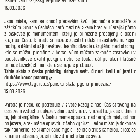
lesni-divadlo-a-jeskyne-poustevnika-175101
15.03.2026
Jsou místa, kam se chodí především kvůli jedinečné atmosféře a
zážitkům. Sloup v Čechách patří mezi ně. Skalní hrad vyrůstající přímo
z pískovce je monumentem, který je přirozeně propojený s okolní
krajinou. Cestu k hradu si můžete zpestřit i dalšími zastávkami. Nejen
rodiny s dětmi si užijí návštěvu lesního divadla ukrytého mezi stromy,
kde se můžou proměnit v herce. Výlet můžete zakončit zastávkou v
poustevníkově skalní jeskyni, nebo se toulat dál po okolní krásné
přírodě Lužických hor, které se na jaře probouzí.
Tahle skála z české pohádky dobývá svět. Cizinci kvůli ní jezdí z
druhého konce planety
https://www.tvguru.cz/panska-skala-pysna-princezna/
15.03.2026
Příroda je něco, co potřebuje v životě každý z nás. Čas strávený na
čerstvém vzduchu dokáže velmi pozitivně ovlivňovat to, jak se cítíme, i
to, jak přemýšlíme. V Česku máme spoustu nádherných míst, od hor
po jezera, a tak máme opravdu z čeho vybírat. Jedno místo je dokonce
tak nádherné, že si Američané mysleli, že jde o trik s kamerou, proto se
k němu nadšeně sjíždějí i lidé z druhého konce světa.