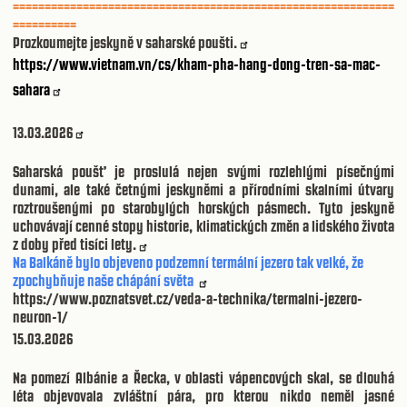
============================================================
==========
Prozkoumejte jeskyně v saharské poušti.
https://www.vietnam.vn/cs/kham-pha-hang-dong-tren-sa-mac-
sahara
13.03.2026
Saharská poušť je proslulá nejen svými rozlehlými písečnými
dunami, ale také četnými jeskyněmi a přírodními skalními útvary
roztroušenými po starobylých horských pásmech. Tyto jeskyně
uchovávají cenné stopy historie, klimatických změn a lidského života
z doby před tisíci lety.
Na Balkáně bylo objeveno podzemní termální jezero tak velké, že
zpochybňuje naše chápání světa
https://www.poznatsvet.cz/veda-a-technika/termalni-jezero-
neuron-1/
15.03.2026
Na pomezí Albánie a Řecka, v oblasti vápencových skal, se dlouhá
léta objevovala zvláštní pára, pro kterou nikdo neměl jasné