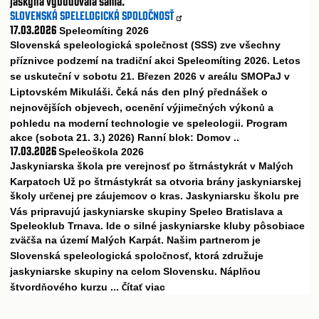
jaskyňa vybudovala sama.
SLOVENSKÁ SPELELOGICKÁ SPOLOČNOSŤ
17.03.2026
Speleomíting 2026
Slovenská speleologická spole
nost (SSS) zve všechny
č
p
íznivce podzemí na tradi
ní akci Speleomíting 2026. Letos
ř
č
se uskute
ní v sobotu 21. B
ezen 2026 v areálu SMOPaJ v
č
ř
Liptovském Mikuláši.
eká nás den plný p
ednášek o
Č
ř
nejnov
jších objevech, ocen
ní výjime
ných výkon
a
ě
ě
č
ů
pohledu na moderní technologie ve speleologii. Program
akce (sobota 21. 3.) 2026) Ranní blok: Domov ..
17.03.2026
Speleoškola 2026
Jaskyniarska škola pre verejnos
po štrnástykrát v Malých
ť
Karpatoch Už po štrnástykrát sa otvoria brány jaskyniarskej
školy ur
enej pre záujemcov o kras. Jaskyniarsku školu pre
č
Vás pripravujú jaskyniarske skupiny Speleo Bratislava a
Speleoklub Trnava. Ide o silné jaskyniarske kluby pôsobiace
zvä
ša na území Malých Karpát. Našim partnerom je
č
Slovenská speleologická spolo
nos
, ktorá združuje
č
ť
jaskyniarske skupiny na celom Slovensku. Nápl
ou
ň
štvord
ového kurzu ...
íta
viac
ň
Č
ť