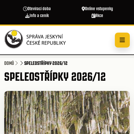
Přejít k hlavnímu obsahu
Otevírací doba
Online vstupenky
Info a ceník
Akce
DOMŮ
SPELEOSTŘÍPKY 2026/12
SPELEOSTŘÍPKY 2026/12