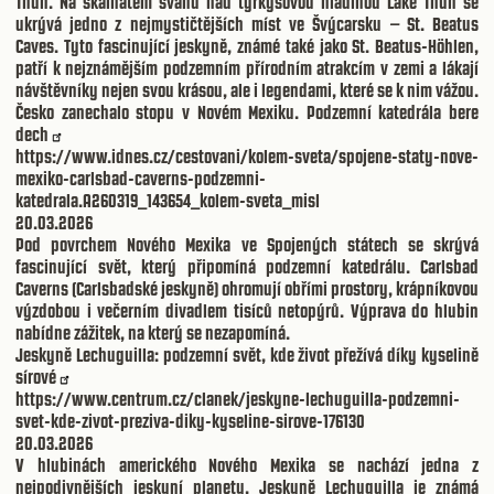
Thun. Na skalnatém svahu nad tyrkysovou hladinou Lake Thun se
ukrývá jedno z nejmystičtějších míst ve Švýcarsku – St. Beatus
Caves. Tyto fascinující jeskyně, známé také jako St. Beatus-Höhlen,
patří k nejznámějším podzemním přírodním atrakcím v zemi a lákají
návštěvníky nejen svou krásou, ale i legendami, které se k nim vážou.
Česko zanechalo stopu v Novém Mexiku. Podzemní katedrála bere
dech
https://www.idnes.cz/cestovani/kolem-sveta/spojene-staty-nove-
mexiko-carlsbad-caverns-podzemni-
katedrala.A260319_143654_kolem-sveta_misl
20.03.2026
Pod povrchem Nového Mexika ve Spojených státech se skrývá
fascinující svět, který připomíná podzemní katedrálu. Carlsbad
Caverns (Carlsbadské jeskyně) ohromují obřími prostory, krápníkovou
výzdobou i večerním divadlem tisíců netopýrů. Výprava do hlubin
nabídne zážitek, na který se nezapomíná.
Jeskyně Lechuguilla: podzemní svět, kde život přežívá díky kyselině
sírové
https://www.centrum.cz/clanek/jeskyne-lechuguilla-podzemni-
svet-kde-zivot-preziva-diky-kyseline-sirove-176130
20.03.2026
V hlubinách amerického Nového Mexika se nachází jedna z
nejpodivnějších jeskyní planety. Jeskyně Lechuguilla je známá