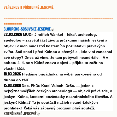
VEŘEJNOSTI PŘÍSTUPNÉ JESKYNĚ
============================================================
==========
SLOUPSKO-ŠOŠŮVSKÉ JESKYNĚ
22.03.2026
MUDr. Jind
ich Wankel – léka
, archeolog,
ř
ř
speleolog – zasv
til
ást života pr
zkumu našich jeskyní a
ě
č
ů
objevil v nich množství kosterních poz
statk
prav
kých
ů
ů
ě
zví
at. Stál snad i p
ed K
lnou a p
emýšlel, kdo v ní zanechal
ř
ř
ů
ř
své stopy? Dnes už víme, že tam pobývali neandrtálci. A v
sobotu 4. 4. se v K
ln
znovu objeví – p
ij
te to zažít na
ů
ě
ř
ď
vlastní k
ži.
ů
18.03.2026
Hledáme brigádníka na výb
r parkovného od
ě
dubna do zá
í.
ř
15.03.2026
Doc. PhDr. Karel Valoch, DrSc. — jeden z
nejvýznamn
jších
eských archeolog
— objevil práv
zde, v
ě
č
ů
ě
jeskyni K
lna, kosterní poz
statky neandrtálského
lov
ka. A
ů
ů
č
ě
jeskyn
K
lna? Ta je sou
ástí našich neandrtálských
ě
ů
č
prohlídek!
eká vás zábavný program plný sout
ží.
Č
ě
KATEŘINSKÁ JESKYNĚ