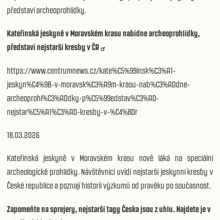
představí archeoprohlídky.
Kateřinská jeskyně v Moravském krasu nabídne archeoprohlídky,
představí nejstarší kresby v ČR
https://www.centrumnews.cz/kate%C5%99insk%C3%A1-
jeskyn%C4%9B-v-moravsk%C3%A9m-krasu-nab%C3%ADdne-
archeoprohl%C3%ADdky-p%C5%99edstav%C3%AD-
nejstar%C5%A1%C3%AD-kresby-v-%C4%8Dr
18.03.2026
Kateřinská jeskyně v Moravském krasu nově láká na speciální
archeologické prohlídky. Návštěvníci uvidí nejstarší jeskynní kresby v
České republice a poznají historii výzkumů od pravěku po současnost.
Zapomeňte na sprejery, nejstarší tagy Česka jsou z uhlu. Najdete je v