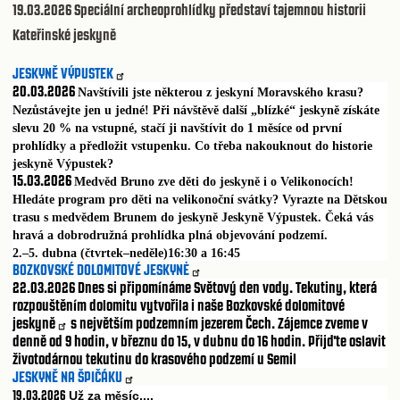
19.03.2026
Speciální archeoprohlídky představí tajemnou historii
Kateřinské jeskyně
JESKYNĚ VÝPUSTEK
20.03.2026
Navštívili jste některou z jeskyní Moravského krasu?
Nezůstávejte jen u jedné! Při návštěvě další „blízké“ jeskyně získáte
slevu 20 % na vstupné, stačí ji navštívit do 1 měsíce od první
prohlídky a předložit vstupenku. Co třeba nakouknout do historie
jeskyně Výpustek?
15.03.2026
Medvěd Bruno zve děti do jeskyně i o Velikonocích!
Hledáte program pro děti na velikonoční svátky? Vyrazte na Dětskou
trasu s medvědem Brunem do jeskyně Jeskyně Výpustek. Čeká vás
hravá a dobrodružná prohlídka plná objevování podzemí.
2.–5. dubna (čtvrtek–neděle)16:30 a 16:45
BOZKOVSKÉ DOLOMITOVÉ JESKYNĖ
22.03.2026
Dnes si připomínáme Světový den vody. Tekutiny, která
rozpouštěním dolomitu vytvořila i naše
Bozkovské dolomitové
jeskyně
s největším podzemním jezerem Čech. Zájemce zveme v
denně od 9 hodin, v březnu do 15, v dubnu do 16 hodin. Přijďte oslavit
životodárnou tekutinu do krasového podzemí u Semil
JESKYNĚ NA ŠPIČÁKU
19.03.2026
Už za m
síc....
ě