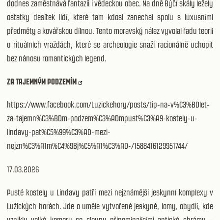
dodnes zaměstnává fantazii i vědeckou obec. Na dně Býčí skály ležely
ostatky desítek lidí, které tam kdosi zanechal spolu s luxusními
předměty a kovářskou dílnou. Tento moravský nález vyvolal řadu teorií
o rituálních vraždách, které se archeologie snaží racionálně uchopit
bez nánosu romantických legend.
ZA TAJEMNÝM PODZEMÍM
https://www.facebook.com/Luzickehory/posts/tip-na-v%C3%BDlet-
za-tajemn%C3%BDm-podzem%C3%ADmpust%C3%A9-kostely-u-
lindavy-pat%C5%99%C3%AD-mezi-
nejzn%C3%A1m%C4%9Bj%C5%A1%C3%AD-/1588416129951744/
17.03.2026
Pusté kostely u Lindavy patří mezi nejznámější jeskynní komplexy v
Lužických horách. Jde o uměle vytvořené jeskyně, lomy, obydlí, kde
vznikly velké komory se sloupy připomínajícími antické chrámy –