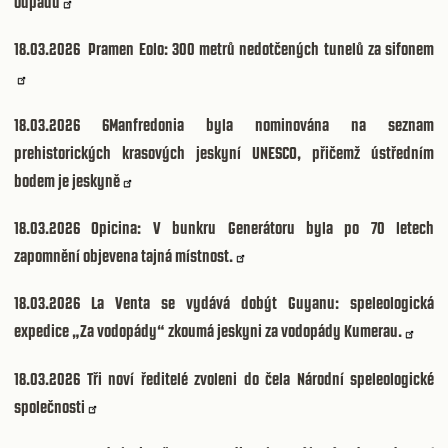
odpadu
18.03.2026
Pramen Eolo: 300 metrů nedotčených tunelů za sifonem
18.03.2026 6
Manfredonia byla nominována na seznam
prehistorických krasových jeskyní UNESCO, přičemž ústředním
bodem je jeskyně
18.03.2026
Opicina: V bunkru Generátoru byla po 70 letech
zapomnění objevena tajná místnost.
18.03.2026
La Venta se vydává dobýt Guyanu: speleologická
expedice „Za vodopády“ zkoumá jeskyni za vodopády Kumerau.
18.03.2026
Tři noví ředitelé zvoleni do čela Národní speleologické
společnosti