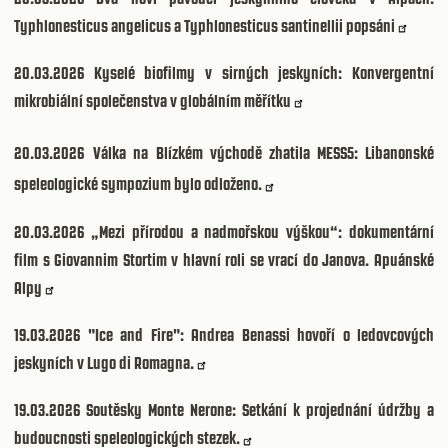
Typhlonesticus angelicus a Typhlonesticus santinellii popsáni
20.03.2026
Kyselé biofilmy v sirných jeskyních: Konvergentní
mikrobiální společenstva v globálním měřítku
20.03.2026
Válka na Blízkém východě zhatila MESS5: Libanonské
speleologické sympozium bylo odloženo.
20.03.2026
„Mezi přírodou a nadmořskou výškou“: dokumentární
film s Giovannim Stortim v hlavní roli se vrací do Janova. Apuánské
Alpy
19.03.2026
"Ice and Fire": Andrea Benassi hovoří o ledovcových
jeskyních v Lugo di Romagna.
19.03.2026
Soutěsky Monte Nerone: Setkání k projednání údržby a
budoucnosti speleologických stezek.