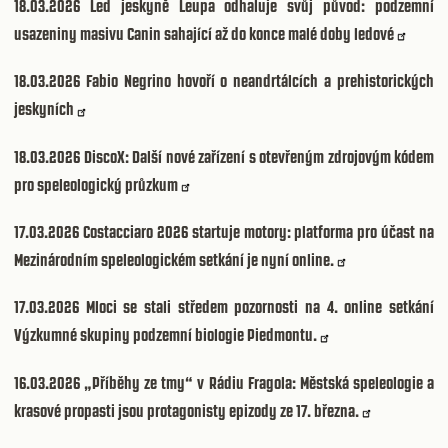
18.03.2026
Led jeskyně Leupa odhaluje svůj původ: podzemní
usazeniny masivu Canin sahající až do konce malé doby ledové
18.03.2026
Fabio Negrino hovoří o neandrtálcích a prehistorických
jeskyních
18.03.2026
DiscoX: Další nové zařízení s otevřeným zdrojovým kódem
pro speleologický průzkum
17.03.2026
Costacciaro 2026 startuje motory: platforma pro účast na
Mezinárodním speleologickém setkání je nyní online.
17.03.2026
Mloci se stali středem pozornosti na 4. online setkání
Výzkumné skupiny podzemní biologie Piedmontu.
16.03.2026
„Příběhy ze tmy“ v Rádiu Fragola: Městská speleologie a
krasové propasti jsou protagonisty epizody ze 17. března.