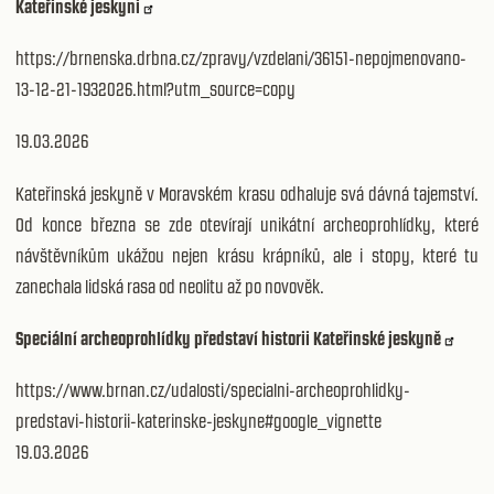
Kateřinské jeskyni
https://brnenska.drbna.cz/zpravy/vzdelani/36151-nepojmenovano-
13-12-21-1932026.html?utm_source=copy
19.03.2026
Kateřinská jeskyně v Moravském krasu odhaluje svá dávná tajemství.
Od konce března se zde otevírají unikátní archeoprohlídky, které
návštěvníkům ukážou nejen krásu krápníků, ale i stopy, které tu
zanechala lidská rasa od neolitu až po novověk.
Speciální archeoprohlídky představí historii Kateřinské jeskyně
https://www.brnan.cz/udalosti/specialni-archeoprohlidky-
predstavi-historii-katerinske-jeskyne#google_vignette
19.03.2026