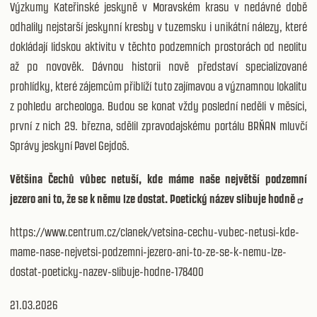
Výzkumy Kateřinské jeskyně v Moravském krasu v nedávné době
odhalily nejstarší jeskynní kresby v tuzemsku i unikátní nálezy, které
dokládají lidskou aktivitu v těchto podzemních prostorách od neolitu
až po novověk. Dávnou historii nově představí specializované
prohlídky, které zájemcům přiblíží tuto zajímavou a významnou lokalitu
z pohledu archeologa. Budou se konat vždy poslední neděli v měsíci,
první z nich 29. března, sdělil zpravodajskému portálu BRŇAN mluvčí
Správy jeskyní Pavel Gejdoš.
Většina Čechů vůbec netuší, kde máme naše největší podzemní
jezero ani to, že se k němu lze dostat. Poetický název slibuje hodně
https://www.centrum.cz/clanek/vetsina-cechu-vubec-netusi-kde-
mame-nase-nejvetsi-podzemni-jezero-ani-to-ze-se-k-nemu-lze-
dostat-poeticky-nazev-slibuje-hodne-178400
21.03.2026