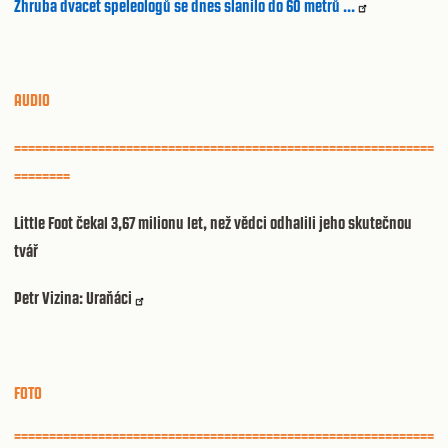
Zhruba dvacet speleologů se dnes slanilo do 60 metrů ...
AUDIO
============================================================
========
Little Foot čekal 3,67 milionu let, než vědci odhalili jeho skutečnou
tvář
Petr Vizina: Uraňáci
FOTO
============================================================