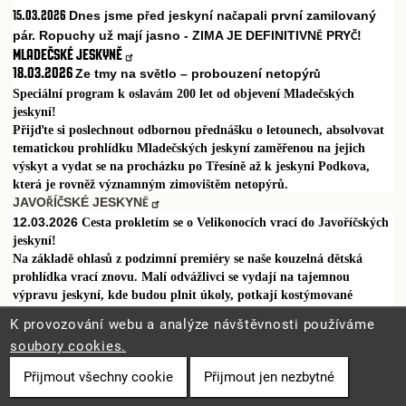
15.03.2026
Dnes jsme p
ed jeskyní na
apali první zamilovaný
ř
č
pár. Ropuchy už mají jasno - ZIMA JE DEFINITIVN
PRY
!
Ě
Č
MLADEČSKÉ JESKYNĚ
18.03.2026
Ze tmy na sv
tlo – probouzení netopýr
ě
ů
Speciální program k oslavám 200 let od objevení Mladečských
jeskyní!
Přijďte si poslechnout odbornou přednášku o letounech, absolvovat
tematickou prohlídku Mladečských jeskyní zaměřenou na jejich
výskyt a vydat se na procházku po Třesíně až k jeskyni Podkova,
která je rovněž významným zimovištěm netopýrů.
JAVO
Í
SKÉ JESKYN
Ř
Č
Ě
12.03.2026
Cesta prokletím se o Velikonocích vrací do Javoříčských
jeskyní!
Na základě ohlasů z podzimní premiéry se naše kouzelná dětská
prohlídka vrací znovu. Malí odvážlivci se vydají na tajemnou
výpravu jeskyní, kde budou plnit úkoly, potkají kostýmované
průvodce a odhalí příběh inspirovaný legendou o Zkamenělém
K provozování webu a analýze návštěvnosti používáme
zámku.
soubory cookies.
čtvrtek 2. dubna 2026 10:00 nebo 13:00
Přijmout všechny cookie
Přijmout jen nezbytné
SPELEOLOGIE
============================================================