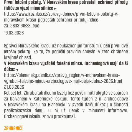
První letošní pokuty. V Moravském krasu potrestali ochránci přírody
řidiče za vjezd mimo silnice
https://www.irozhlas.cz/zpravy-domov/prvni-letosni-pokuty-v-
moravskem-krasu-potrestali-ochranci-prirody-ridice-
za_2603191533_epo
19.03.2026
Správci Moravského krasu už neukázněným turistům uložili první dvě
letošní pokuty. Za to, že porušili pravidla chování v této chráněné
krajinné oblasti.
V Moravském krasu vyráběli falešné mince. Archeologové mají další
důkaz
https://blanensky.denik.cz/zpravy_region/v-moravskem-krasu-
vyrabeli-falesne-mince-archeologove-maji-dalsi-dukaz-2026.html
21.03.2026
Pět set let. Zhruba tak dlouho ležely bez povšimnutí ukryté ve spárách
za balvanem v Kateřinské jeskyni. Tento týden z ní archeologové
v Moravském krasu na Blanensku vyzvedli další důkazy o činnosti
penězokazecké dílny. O ní už Deník v minulosti informoval.
Archeologové lokalitu znovu prozkoumali.
ZAHRANIČÍ