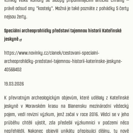
právě odsud ony "kostely". Možná je také poznáte z pohádky S čerty
nejsou žerty.
Speciální archeoprohlídky představí tajemnou historii Kateřinské
jeskyně
https://www.novinky.cz/clanek/cestovani-specialni-
archeoprohlidky-predstavi-tajemnou-historii-katerinske-jeskyne-
40568402
19.03.2026
K převratným archeologickým objevům, které udělaly z Kateřinské
jeskyně v Moravském krasu na Blanensku mezinárodní vědecký
pojem, vedl revizní výzkum, jenž začal v roce 2016. Vědci se v jeho
průběhu chtěli ujistit, zda předešlí výzkumníci v podzemí něco
nepřehlédli. Nakonec objevili unikáty přepisující dějiny, ty nově