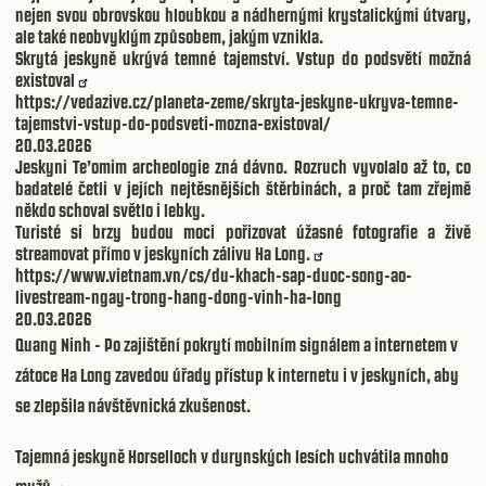
nejen svou obrovskou hloubkou a nádhernými krystalickými útvary,
ale také neobvyklým způsobem, jakým vznikla.
Skrytá jeskyně ukrývá temné tajemství. Vstup do podsvětí možná
existoval
https://vedazive.cz/planeta-zeme/skryta-jeskyne-ukryva-temne-
tajemstvi-vstup-do-podsveti-mozna-existoval/
20.03.2026
Jeskyni Te’omim archeologie zná dávno. Rozruch vyvolalo až to, co
badatelé četli v jejích nejtěsnějších štěrbinách, a proč tam zřejmě
někdo schoval světlo i lebky.
Turisté si brzy budou moci pořizovat úžasné fotografie a živě
streamovat přímo v jeskyních zálivu Ha Long.
https://www.vietnam.vn/cs/du-khach-sap-duoc-song-ao-
livestream-ngay-trong-hang-dong-vinh-ha-long
20.03.2026
Quang Ninh - Po zajištění pokrytí mobilním signálem a internetem v
zátoce Ha Long zavedou úřady přístup k internetu i v jeskyních, aby
se zlepšila návštěvnická zkušenost.
Tajemná jeskyně Horselloch v durynských lesích uchvátila mnoho