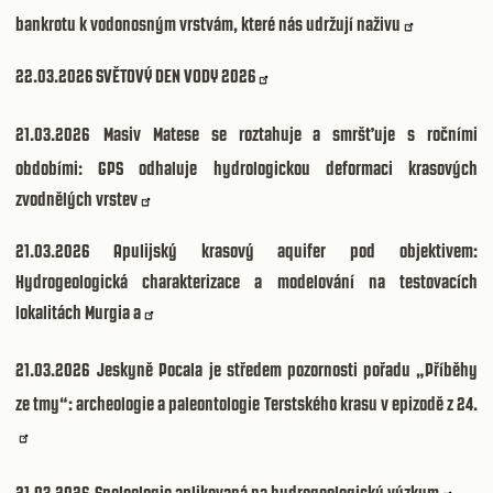
bankrotu k vodonosným vrstvám, které nás udržují naživu
22.03.2026
SVĚTOVÝ DEN VODY 2026
21.03.2026
Masiv Matese se roztahuje a smršťuje s ročními
obdobími: GPS odhaluje hydrologickou deformaci krasových
zvodnělých vrstev
21.03.2026
Apulijský krasový aquifer pod objektivem:
Hydrogeologická charakterizace a modelování na testovacích
lokalitách Murgia a
21.03.2026
Jeskyně Pocala je středem pozornosti pořadu „Příběhy
ze tmy“: archeologie a paleontologie Terstského krasu v epizodě z 24.
21.03.2026
Speleologie aplikovaná na hydrogeologický výzkum