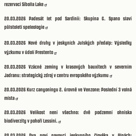
rezervaci Sibolla Lake
20.03.2026
Padesát let pod Sardinií: Skupina G. Spano slaví
půlstoletí speleologie
20.03.2026
Nové druhy v jeskyních Julských předalp: Výsledky
výzkumu v údolí Prestento
20.03.2026
Vzácné zeminy v krasových bauxitech v severním
Jadranu: strategický zdroj v centru evropského výzkumu
20.03.2026
Kurz canyoningu 2. úrovně ve Venzone: Poslední 3 volná
místa
20.03.2026
Velikost není všechno: dvě podzemní ohniska
biodiverzity v pohoří Lessini.
20.03.2026
Dva noví pavouci jeskynního člověka v Alpách: