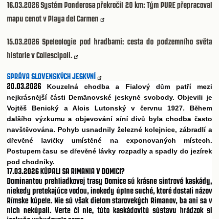
16.03.2026
Systém Ponderosa překročil 20 km: Tým PURE přepracoval
mapu cenot v Playa del Carmen
15.03.2026
Speleologie pod hradbami: cesta do podzemního světa
historie v Collescipoli.
SPRÁVA SLOVENSKÝCH JESKYNÍ
20.03.2026
Kouzelná chodba a Fialový d
m pat
í mezi
ů
ř
nejkrásn
jší
ásti Demänovské jeskyn
svobody. Objevili je
ě
č
ě
Vojt
š Benický a Alois Lutonský v
ervnu 1927. B
hem
ě
č
ě
dalšího výzkumu a objevování síní div
byla chodba
asto
ů
č
navšt
vována. Pohyb usnadnily železné kolejnice, zábradlí a
ě
d
ev
né lavi
ky umíst
né na exponovaných místech.
ř
ě
č
ě
Postupem
asu se d
ev
né lávky rozpadly a spadly do jezírek
č
ř
ě
pod chodníky.
17.03.2026
KÚPALI SA RIMANIA V DOMICI?
Dominantou prehliadkovej trasy Domice sú krásne sintrové kaskády,
niekedy pretekajúce vodou, inokedy úplne suché, ktoré dostali názov
Rímske kúpele. Nie sú však dielom starovekých Rimanov, ba ani sa v
nich nekúpali. Verte či nie, túto kaskádovitú sústavu hrádzok si