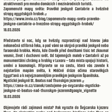
atraktivnosti pro mnoho domácích i mezinárodních turistů.
Zapomenuté mapy světa: Pravěké jeskyně Cantabrie a hvězdné
stropy egyptských hrobek
https://www.invia.cz/blog/zapomenute-mapy-sveta-praveke-
jeskyne-cantabrie-a-hvezdne-stropy-egyptskych-hrobek/
18.03.2026
Představte si noc, kdy se hvězdy rozprostírají nad hlavou jako
nekonečná stříbrná řeka, a pod vámi se skrývá pravěká jeskyně nebo
faraonská hrobka. Místo, kde člověk před desítkami tisíc let zkoumal
vesmír, život i duchovní svět. Od tajemných maleb v Cantabrii až po
monumentální chrámy a hrobky v Luxoru – tato místa spojují historii,
umění a kosmologii. Připravte se na cestu, která vás zavede k
nejstarším mapám světa, k Mléčné dráze očima starověkých
Egypťanů a k nejvýznamnějším pravěkým jeskyním Španělska.
Mystické jeskyně St. Beatus nad Thunským jezerem
https://zena-in.cz/clanek/cestujeme-po-svycarsku-mysticke-
jeskyne-st-beatus-nad-thunskym-jezerem#google_vignette
18.03.2026
Objevujete rádi zajímavá místa? Pak vyrazte do Švýcarska k jezeru