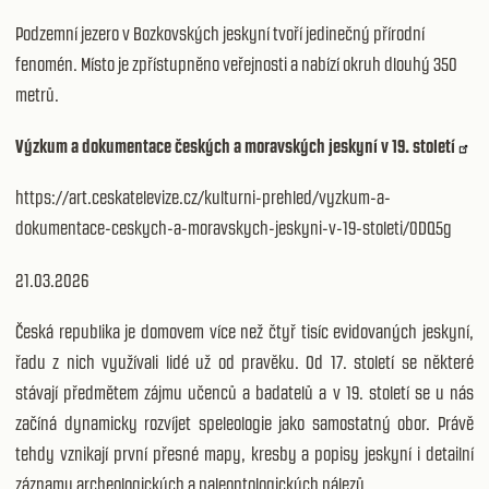
Podzemní jezero v Bozkovských jeskyní tvoří jedinečný přírodní
fenomén. Místo je zpřístupněno veřejnosti a nabízí okruh dlouhý 350
metrů.
Výzkum a dokumentace českých a moravských jeskyní v 19. století
https://art.ceskatelevize.cz/kulturni-prehled/vyzkum-a-
dokumentace-ceskych-a-moravskych-jeskyni-v-19-stoleti/0DQ5g
21.03.2026
Česká republika je domovem více než čtyř tisíc evidovaných jeskyní,
řadu z nich využívali lidé už od pravěku. Od 17. století se některé
stávají předmětem zájmu učenců a badatelů a v 19. století se u nás
začíná dynamicky rozvíjet speleologie jako samostatný obor. Právě
tehdy vznikají první přesné mapy, kresby a popisy jeskyní i detailní
záznamy archeologických a paleontologických nálezů.