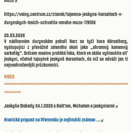
mužů
https://volny.centrum.cz/clanek/tajemna-jeskyne-horselloch-v-
durynskych-lesich-uchvatila-mnoho-muzu-178106
20.03.2026
V nádherném durynském pohoří Harz se tyčí hora Hörselberg,
vystupující z převážně zeleného okolí jako „ohromný kamenný
sarkofág". Srdcem masivu protéká řeka, která ve skále vyhloubila síť
jeskyní, včetně tajuplné jeskyně Horselloch, do níž se odváží jen ti
nejneohroženější průzkumníci.
VIDEO
============================================================
========
Jaskyňa Slobody 24.1.2026 s Rošťom, Michalom a jaskyniarmi
Hranická propast na Přerovsku je nejhlubší známou ...