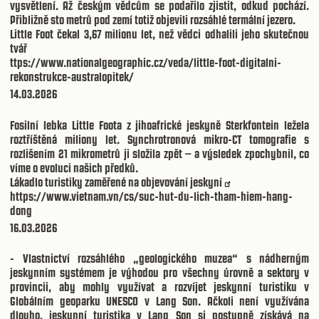
vysvětlení. Až českým vědcům se podařilo zjistit, odkud pochází.
Přibližně sto metrů pod zemí totiž objevili rozsáhlé termální jezero.
Little Foot čekal 3,67 milionu let, než vědci odhalili jeho skutečnou
tvář
ttps://www.nationalgeographic.cz/veda/little-foot-digitalni-
rekonstrukce-australopitek/
14.03.2026
Fosilní lebka Little Foota z jihoafrické jeskyně Sterkfontein ležela
roztříštěná miliony let. Synchrotronová mikro-CT tomografie s
rozlišením 21 mikrometrů ji složila zpět – a výsledek zpochybnil, co
víme o evoluci našich předků.
Lákadlo turistiky zaměřené na objevování jeskyní
https://www.vietnam.vn/cs/suc-hut-du-lich-tham-hiem-hang-
dong
16.03.2026
- Vlastnictví rozsáhlého „geologického muzea“ s nádherným
jeskynním systémem je výhodou pro všechny úrovně a sektory v
provincii, aby mohly využívat a rozvíjet jeskynní turistiku v
Globálním geoparku UNESCO v Lang Son. Ačkoli není využívána
dlouho, jeskynní turistika v Lang Son si postupně získává na