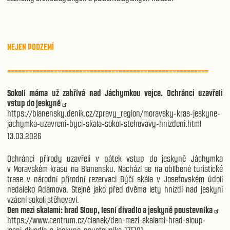
NEJEN PODZEMÍ
========================================================
Sokolí máma už zahřívá nad Jáchymkou vejce. Ochránci uzavřeli
vstup do jeskyně
https://blanensky.denik.cz/zpravy_region/moravsky-kras-jeskyne-
jachymka-uzavreni-byci-skala-sokol-stehovavy-hnizdeni.html
13.03.2026
Ochránci přírody uzavřeli v pátek vstup do jeskyně Jáchymka
v Moravském krasu na Blanensku. Nachází se na oblíbené turistické
trase v národní přírodní rezervaci Býčí skála v Josefovském údolí
nedaleko Adamova. Stejně jako před dvěma lety hnízdí nad jeskyní
vzácní sokoli stěhovaví.
Den mezi skalami: hrad Sloup, lesní divadlo a jeskyně poustevníka
https://www.centrum.cz/clanek/den-mezi-skalami-hrad-sloup-