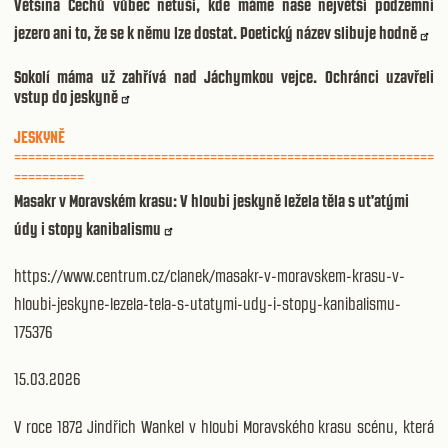
Většina Čechů vůbec netuší, kde máme naše největší podzemní
jezero ani to, že se k němu lze dostat. Poetický název slibuje hodně
Sokolí máma už zahřívá nad Jáchymkou vejce. Ochránci uzavřeli
vstup do jeskyně
JESKYNĚ
============================================================
==========
Masakr v Moravském krasu: V hloubi jeskyně ležela těla s uťatými
údy i stopy kanibalismu
https://www.centrum.cz/clanek/masakr-v-moravskem-krasu-v-
hloubi-jeskyne-lezela-tela-s-utatymi-udy-i-stopy-kanibalismu-
175376
15.03.2026
V roce 1872 Jindřich Wankel v hloubi Moravského krasu scénu, která